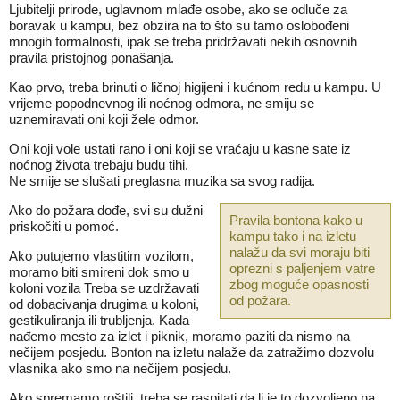
Ljubitelji prirode, uglavnom mlađe osobe, ako se odluče za
boravak u kampu, bez obzira na to što su tamo oslobođeni
mnogih formalnosti, ipak se treba pridržavati nekih osnovnih
pravila pristojnog ponašanja.
Kao prvo, treba brinuti o ličnoj higijeni i kućnom redu u kampu. U
vrijeme popodnevnog ili noćnog odmora, ne smiju se
uznemiravati oni koji žele odmor.
Oni koji vole ustati rano i oni koji se vraćaju u kasne sate iz
noćnog života trebaju budu tihi.
Ne smije se slušati preglasna muzika sa svog radija.
Ako do požara dođe, svi su dužni
Pravila bontona kako u
priskočiti u pomoć.
kampu tako i na izletu
nalažu da svi moraju biti
Ako putujemo vlastitim vozilom,
oprezni s paljenjem vatre
moramo biti smireni dok smo u
zbog moguće opasnosti
koloni vozila Treba se uzdržavati
od požara.
od dobacivanja drugima u koloni,
gestikuliranja ili trubljenja. Kada
nađemo mesto za izlet i piknik, moramo paziti da nismo na
nečijem posjedu. Bonton na izletu nalaže da zatražimo dozvolu
vlasnika ako smo na nečijem posjedu.
Ako spremamo roštilj, treba se raspitati da li je to dozvoljeno na