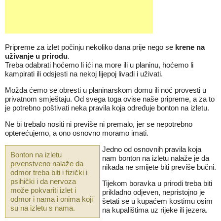
Pripreme za izlet počinju nekoliko dana prije nego se
krene na
uživanje u prirodu
.
Treba odabrati hoćemo li ići na more ili u planinu, hoćemo li
kampirati ili odsjesti na nekoj lijepoj livadi i uživati.
Možda ćemo se obresti u planinarskom domu ili noć provesti u
privatnom smještaju. Od svega toga ovise naše pripreme, a za to
je potrebno poštivati neka pravila koja određuje bonton na izletu.
Ne bi trebalo nositi ni previše ni premalo, jer se nepotrebno
opterećujemo, a ono osnovno moramo imati.
Jedno od osnovnih pravila koja
Bonton na izletu
nam bonton na izletu nalaže je da
prvenstveno nalaže da
nikada ne smijete biti previše bučni.
odmor treba biti i fizički i
psihički i da nervoza
Tijekom boravka u prirodi treba biti
može pokvariti izlet i
prikladno odjeven, nepristojno je
odmor i nama i onima koji
šetati se u kupaćem kostimu osim
su na izletu s nama.
na kupalištima uz rijeke ili jezera.