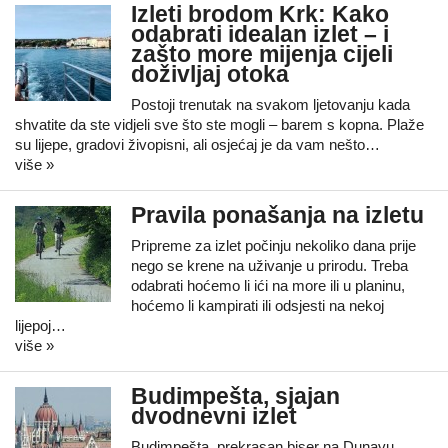
Izleti brodom Krk: Kako
odabrati idealan izlet – i
zašto more mijenja cijeli
doživljaj otoka
Postoji trenutak na svakom ljetovanju kada
shvatite da ste vidjeli sve što ste mogli – barem s kopna. Plaže
su lijepe, gradovi živopisni, ali osjećaj je da vam nešto…
više »
Pravila ponašanja na izletu
Pripreme za izlet počinju nekoliko dana prije
nego se krene na uživanje u prirodu. Treba
odabrati hoćemo li ići na more ili u planinu,
hoćemo li kampirati ili odsjesti na nekoj
lijepoj…
više »
Budimpešta, sjajan
dvodnevni izlet
Budimpešta, prekrasan biser na Dunavu