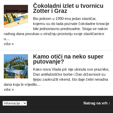
Čokoladni izlet u tvornicu
Zotter i Graz
Bio jednom u 1990-ima jedan slastičar,
kojemu su do tada poznate čokoladne kreacije
bile jednostavno predosadne. Stoga se nakon
radnog dana povukao u stražnju prostoriju svoje slastičarnice
u…
više »
Kamo otići na neko super
putovanje?
Kako nova Vlada još nije ukinula sve praznike,
Dan antifašističke borbe i Dan državnosti su
lijepo zaokružili vikend, što daje četiri neradna
dana koja bi vrijedilo…
više »
Natrag na vrh ↑