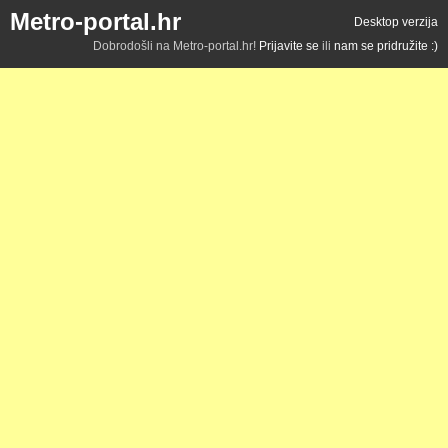
Metro-portal.hr
Desktop verzija
Dobrodošli na Metro-portal.hr!
Prijavite se
ili
nam se pridružite :)