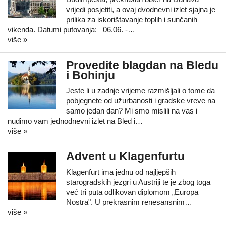
vrijedi posjetiti, a ovaj dvodnevni izlet sjajna je
prilika za iskorištavanje toplih i sunčanih
vikenda. Datumi putovanja: 06.06. -…
više »
Provedite blagdan na Bledu
i Bohinju
Jeste li u zadnje vrijeme razmišljali o tome da
pobjegnete od užurbanosti i gradske vreve na
samo jedan dan? Mi smo mislili na vas i
nudimo vam jednodnevni izlet na Bled i…
više »
Advent u Klagenfurtu
Klagenfurt ima jednu od najljepših
starogradskih jezgri u Austriji te je zbog toga
već tri puta odlikovan diplomom „Europa
Nostra". U prekrasnim renesansnim…
više »