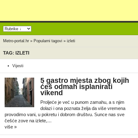
Metro-portal.hr
»
Popularni tagovi
»
izleti
TAG: IZLETI
Vijesti
5 gastro mjesta zbog kojih
ćeš odmah isplanirati
vikend
Proljeće je već u punom zamahu, a s njim
dolazi i ona poznata želja da više vremena
provodimo vani, u pokretu i dobrom društvu. Sunce nas sve
češće zove na izlete,…
više »