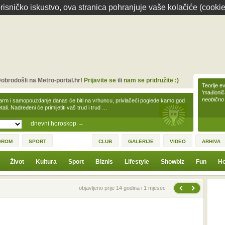
isničko iskustvo, ova stranica pohranjuje vaše kolačiće (cookie
obrodošli na Metro-portal.hr!
Prijavite se
ili
nam se pridružite :)
Teorije ev
'mađioni
neobično
arm i samopouzdanje danas će biti na vrhuncu, privlačeći poglede kamo god
tali. Nadređeni će primijetiti vaš trud i trud …
dnevni horoskop
→
OROM
SPORT
CLUB
GALERIJE
VIDEO
ARHIVA
Život
Kultura
Sport
Biznis
Lifestyle
Showbiz
Fun
Ho
Sljedeća vijest
Prethodna vijest
objavljeno prije 14 godina i 1 mjesec