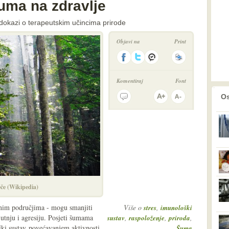
šuma na zdravlje
 dokazi o terapeutskim učincima prirode
Objavi na
Print
Komentiraj
Font
prethodno
2
Os
eče (Wikipedia)
enim područjima - mogu smanjiti
Više o
,
stres
imunološki
ljutnju i agresiju. Posjeti šumama
,
,
,
sustav
raspoloženje
priroda
ki sustav
povećavanjem aktivnosti
Šuma