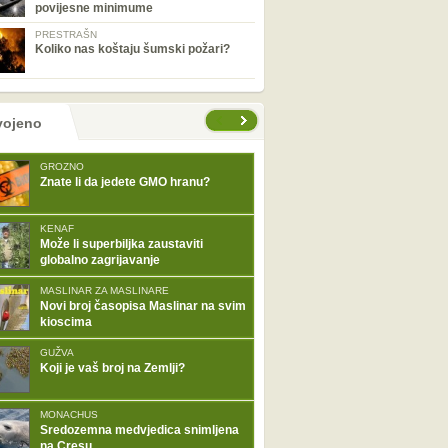
povijesne minimume
PRESTRAŠN
Koliko nas koštaju šumski požari?
tranice
vojeno
GROZNO
Znate li da jedete GMO hranu?
KENAF
Može li superbiljka zaustaviti
globalno zagrijavanje
MASLINAR ZA MASLINARE
Novi broj časopisa Maslinar na svim
kioscima
GUŽVA
Koji je vaš broj na Zemlji?
MONACHUS
Sredozemna medvjedica snimljena
na Cresu