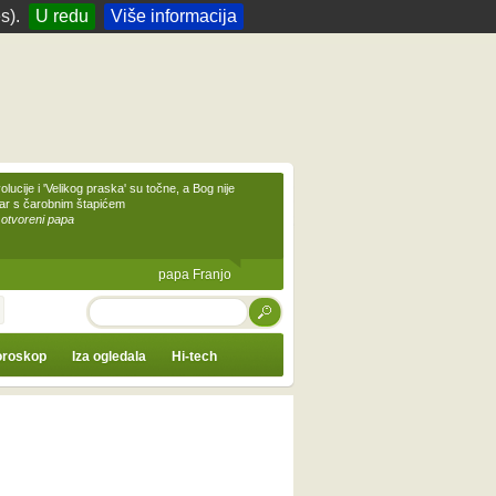
s).
U redu
Više informacija
olucije i 'Velikog praska' su točne, a Bog nije
čar s čarobnim štapićem
 otvoreni papa
papa Franjo
TRAŽI
roskop
Iza ogledala
Hi-tech