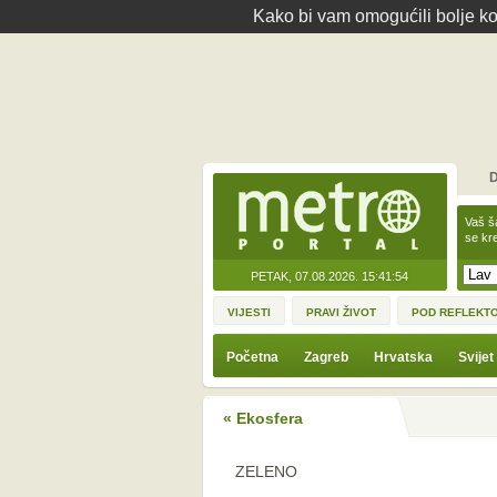
Kako bi vam omogućili bolje kor
D
Vaš š
se kre
PETAK, 07.08.2026.
15:41:54
VIJESTI
PRAVI ŽIVOT
POD REFLEKT
Početna
Zagreb
Hrvatska
Svijet
« Ekosfera
ZELENO