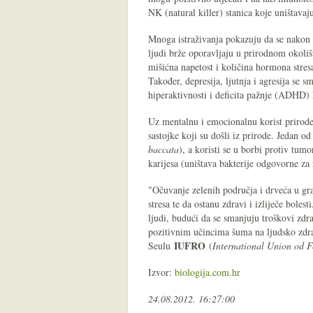
NK (natural killer) stanica koje uništavaju
Mnoga istraživanja pokazuju da se nakon si
ljudi brže oporavljaju u prirodnom okoliš
mišićna napetost i količina hormona stres
Također, depresija, ljutnja i agresija se
hiperaktivnosti i deficita pažnje (ADHD) 
Uz mentalnu i emocionalnu korist prirode,
sastojke koji su došli iz prirode. Jedan od
baccata
), a koristi se u borbi protiv tumo
karijesa (uništava bakterije odgovorne za r
"Očuvanje zelenih područja i drveća u g
stresa te da ostanu zdravi i izliječe boles
ljudi, budući da se smanjuju troškovi zdra
pozitivnim učincima šuma na ljudsko zd
IUFRO
Seulu
(
International Union od F
Izvor:
biologija.com.hr
24.08.2012. 16:27:00