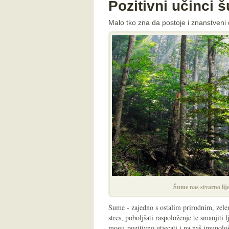
Pozitivni učinci 
Malo tko zna da postoje i znanstveni
Šume nas stvarno lij
Šume - zajedno s ostalim prirodnim, zel
stres, poboljšati raspoloženje te smanjiti 
mogu pozitivno utjecati i na naš imunološ