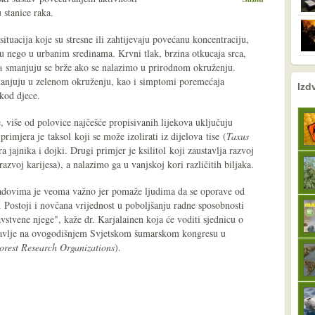
 stanice raka.
tuacija koje su stresne ili zahtijevaju povećanu koncentraciju,
u nego u urbanim sredinama. Krvni tlak, brzina otkucaja srca,
a
smanjuju se brže ako se nalazimo u prirodnom okruženju.
 smanjuju u zelenom okruženju, kao i simptomi poremećaja
nema prethodne s
sljedeće
Izd
kod djece.
 više od polovice najčešće propisivanih lijekova uključuju
 primjera je taksol koji se može izolirati iz dijelova tise (
Taxus
ra jajnika i dojki. Drugi primjer je ksilitol koji zaustavlja razvoj
azvoj karijesa), a nalazimo ga u vanjskoj kori različitih biljaka.
radovima je veoma važno jer pomaže ljudima da se oporave od
ti. Postoji i novčana vrijednost u poboljšanju radne sposobnosti
vstvene njege", kaže dr. Karjalainen koja će voditi sjednicu o
ravlje na ovogodišnjem Svjetskom šumarskom kongresu u
orest Research Organizations
).