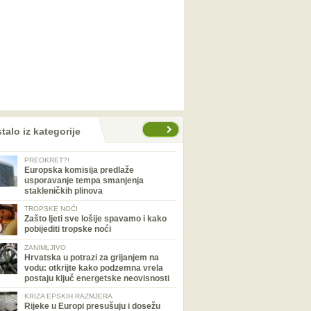
talo iz kategorije
PREOKRET?!
Europska komisija predlaže
usporavanje tempa smanjenja
stakleničkih plinova
TROPSKE NOĆI
Zašto ljeti sve lošije spavamo i kako
pobijediti tropske noći
ZANIMLJIVO
Hrvatska u potrazi za grijanjem na
vodu: otkrijte kako podzemna vrela
postaju ključ energetske neovisnosti
KRIZA EPSKIH RAZMJERA
Rijeke u Europi presušuju i dosežu