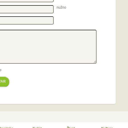
nužno
e
TAR