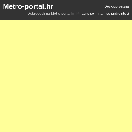
Metro-portal.hr
Desktop verzija
Dobrodošli na Metro-portal.hr!
Prijavite se
ili
nam se pridružite :)