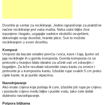
Dvorište je centar za recikliranje. Jedino ograničenje za praktične
načine recikliranje jest vaša mašta. Neka vaše biljke žive
ispunjeno i bogato, uzgajajte sadnice ekološki osvješteni,
dekorirajte svoje dvorište, hranite ptice. Sve to možete
recikliranjem u svom dvorištu.
Kompost
Umjesto da bacate ostatke povrća i voća, kave i čaja, ljuske od
jaja reciklirajte ih u gomilu komposta. Gomila komposta će se
pretvoriti u hranjivo blato idealno za učiniti vaš vrt zdravijim i
bogatijim. Za brže rezultate iskoristite staru kantu za smeće i
pretvorite je u kompostnu kantu. Izbušite rupe svakih 5 cm preko
cijele kante, te je punite otpacima.
Navodnjavanje
Ako imate crijeva koja puštaju ili cure, izbušite još rupa po crijevu
i postavite crijevo među biljke i pustite vodu, tako ćete dobiti
dubinsko navodnjavanje.
Potpora biljkama