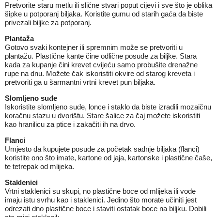
Pretvorite staru metlu ili slične stvari poput cijevi i sve što je oblika
šipke u potporanj biljaka. Koristite gumu od starih gaća da biste
privezali biljke za potporanj.
Plantaža
Gotovo svaki kontejner ili spremnim može se pretvoriti u
plantažu. Plastične kante čine odlične posude za biljke. Stara
kada za kupanje čini krevet cvijeću samo probušite drenažne
rupe na dnu. Možete čak iskoristiti okvire od starog kreveta i
pretvoriti ga u šarmantni vrtni krevet pun biljaka.
Slomljeno suđe
Iskoristite slomljeno suđe, lonce i staklo da biste izradili mozaičnu
koračnu stazu u dvorištu. Stare šalice za čaj možete iskoristiti
kao hranilicu za ptice i zakačiti ih na drvo.
Flanci
Umjesto da kupujete posude za početak sadnje biljaka (flanci)
koristite ono što imate, kartone od jaja, kartonske i plastične čaše,
te tetrepak od mlijeka.
Staklenici
Vrtni staklenici su skupi, no plastične boce od mlijeka ili vode
imaju istu svrhu kao i staklenici. Jedino što morate učiniti jest
odrezati dno plastične boce i staviti ostatak boce na biljku. Dobili