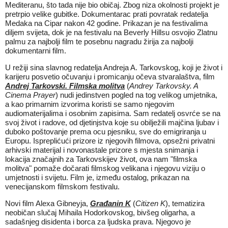
Mediteranu, što tada nije bio običaj. Zbog niza okolnosti projekt je
pretrpio velike gubitke. Dokumentarac prati povratak redatelja
Medaka na Cipar nakon 42 godine. Prikazan je na festivalima
diljem svijeta, dok je na festivalu na Beverly Hillsu osvojio Zlatnu
palmu za najbolji film te posebnu nagradu žirija za najbolji
dokumentarni film.
U režiji sina slavnog redatelja Andreja A. Tarkovskog, koji je život i
karijeru posvetio očuvanju i promicanju očeva stvaralaštva, film
Andrej Tarkovski. Filmska molitva
(
Andrey Tarkovsky. A
Cinema Prayer
) nudi jedinstven pogled na tog velikog umjetnika,
a kao primarnim izvorima koristi se samo njegovim
audiomaterijalima i osobnim zapisima. Sam redatelj osvrće se na
svoj život i radove, od djetinjstva koje su obilježili majčina ljubav i
duboko poštovanje prema ocu pjesniku, sve do emigriranja u
Europu. Ispreplićući prizore iz njegovih filmova, opsežni privatni
arhivski materijal i novonastale prizore s mjesta snimanja i
lokacija značajnih za Tarkovskijev život, ova nam "filmska
molitva" pomaže dočarati filmskog velikana i njegovu viziju o
umjetnosti i svijetu. Film je, između ostalog, prikazan na
venecijanskom filmskom festivalu.
Novi film Alexa Gibneyja,
Građanin K
(
Citizen K
), tematizira
neobičan slučaj Mihaila Hodorkovskog, bivšeg oligarha, a
sadašnjeg disidenta i borca za ljudska prava. Njegovo je