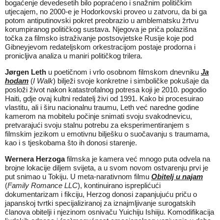
bogaćenje devedesetih bilo popraćeno i snažnim političkim
utjecajem, no 2000-e je Hodorkovski proveo u zatvoru, da bi ga
potom antiputinovski pokret preobrazio u amblematsku žrtvu
korumpiranog političkog sustava. Njegova je priča polazišna
točka za filmsko istraživanje postsovjetske Rusije koje pod
Gibneyjevom redateljskom orkestracijom postaje prodorna i
pronicljiva analiza u maniri političkog trilera.
Jørgen Leth
u poetičnom i vrlo osobnom filmskom dnevniku
Ja
hodam
(
I Walk
) bilježi svoje konkretne i simboličke pokušaje da
posloži život nakon katastrofalnog potresa koji je 2010. pogodio
Haiti, gdje ovaj kultni redatelj živi od 1991. Kako bi procesuirao
vlastitu, ali i širu nacionalnu traumu, Leth već naredne godine
kamerom na mobitelu počinje snimati svoju svakodnevicu,
pretvarajući svoju stalnu potrebu za eksperimentiranjem s
filmskim jezikom u emotivnu bilješku o suočavanju s traumama,
kao i s tjeskobama što ih donosi starenje.
Wernera Herzoga
filmska je kamera već mnogo puta odvela na
brojne lokacije diljem svijeta, a u svom novom ostvarenju prvi je
put snimao u Tokiju. U meta-narativnom filmu
Obitelj u najam
(
Family Romance LLC
), kontinuirano ispreplićući
dokumentarizam i fikciju, Herzog donosi zapanjujuću priču o
japanskoj tvrtki specijaliziranoj za iznajmljivanje surogatskih
članova obitelji i njezinom osnivaču Yuichiju Ishiiju. Komodifikacija