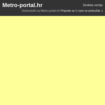
Metro-portal.hr
Desktop verzija
Dobrodošli na Metro-portal.hr!
Prijavite se
ili
nam se pridružite :)