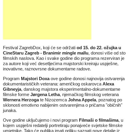
Festival ZagrebDox, koji će se održati
od 15. do 22. ožujka u
CineStaru Zagreb
-
Branimir mingle mallu
, donosi više od sto
filmskih naslova. Kao i svake godine dio programa rezerviran je
za autore koji već desetljećima majstorski kreiraju uspješne,
inovativne, raznovrsne dokumentarne radove.
Program
Majstori Doxa
ove godine donosi najnovija ostvarenja
dokumentarističkih veterana: američkog oskarovca
Alexa
Gibneyja
, danskog majstora eksperimentalno-dokumentarne
filmske forme
Jørgena Letha
, njemačkog filmskog veterana
Wernera Herzoga
te Nizozemca
Johna Appela
, poznatog po
sklonosti emotivno nabijenim ostvarenjima o pričama "običnih"
junaka.
Ove godine uključujemo i novi program
Filmaši o filmašima
, u
kojem uspješni redatelji portretiraju ponajveće svjetske filmske
umjetnike. Tako će publika imati priliku saznati nove detalje iz