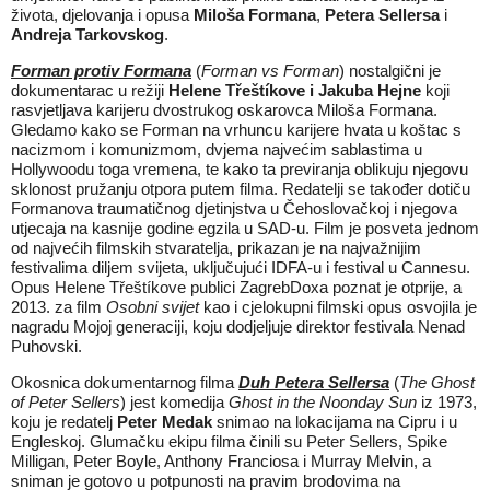
života, djelovanja i opusa
Miloša Formana
,
Petera Sellersa
i
Andreja Tarkovskog
.
Forman protiv Formana
(
Forman vs Forman
) nostalgični je
dokumentarac u režiji
Helene Třeštíkove i Jakuba Hejne
koji
rasvjetljava karijeru dvostrukog oskarovca Miloša Formana.
Gledamo kako se Forman na vrhuncu karijere hvata u koštac s
nacizmom i komunizmom, dvjema najvećim sablastima u
Hollywoodu toga vremena, te kako ta previranja oblikuju njegovu
sklonost pružanju otpora putem filma. Redatelji se također dotiču
Formanova traumatičnog djetinjstva u Čehoslovačkoj i njegova
utjecaja na kasnije godine egzila u SAD-u. Film je posveta jednom
od najvećih filmskih stvaratelja, prikazan je na najvažnijim
festivalima diljem svijeta, uključujući IDFA-u i festival u Cannesu.
Opus Helene Třeštíkove publici ZagrebDoxa poznat je otprije, a
2013. za film
Osobni svijet
kao i cjelokupni filmski opus osvojila je
nagradu Mojoj generaciji, koju dodjeljuje direktor festivala Nenad
Puhovski.
Okosnica dokumentarnog filma
Duh Petera Sellersa
(
The Ghost
of Peter Sellers
) jest komedija
Ghost in the Noonday Sun
iz 1973,
koju je redatelj
Peter Medak
snimao na lokacijama na Cipru i u
Engleskoj. Glumačku ekipu filma činili su Peter Sellers, Spike
Milligan, Peter Boyle, Anthony Franciosa i Murray Melvin, a
sniman je gotovo u potpunosti na pravim brodovima na