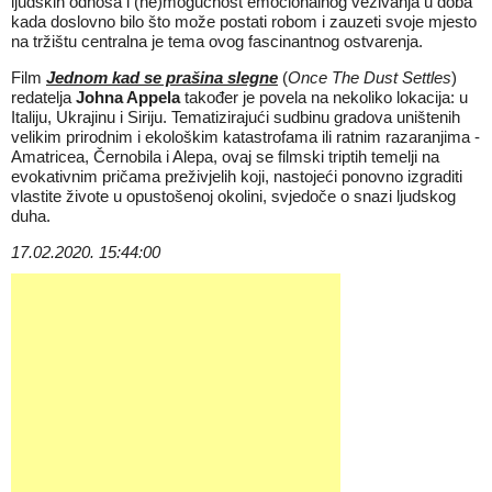
ljudskih odnosa i (ne)mogućnost emocionalnog vezivanja u doba
kada doslovno bilo što može postati robom i zauzeti svoje mjesto
na tržištu centralna je tema ovog fascinantnog ostvarenja.
Film
Jednom kad se prašina slegne
(
Once The Dust Settles
)
redatelja
Johna Appela
također je povela na nekoliko lokacija: u
Italiju, Ukrajinu i Siriju. Tematizirajući sudbinu gradova uništenih
velikim prirodnim i ekološkim katastrofama ili ratnim razaranjima -
Amatricea, Černobila i Alepa, ovaj se filmski triptih temelji na
evokativnim pričama preživjelih koji, nastojeći ponovno izgraditi
vlastite živote u opustošenoj okolini, svjedoče o snazi ljudskog
duha.
17.02.2020. 15:44:00