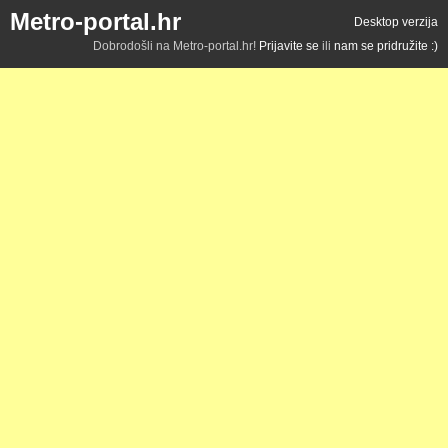
Metro-portal.hr
Desktop verzija
Dobrodošli na Metro-portal.hr!
Prijavite se
ili
nam se pridružite :)