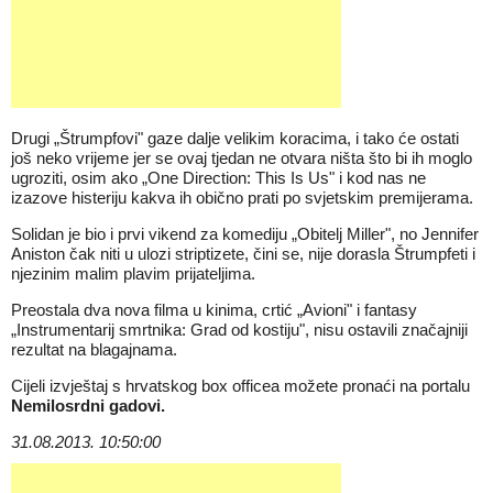
Drugi „Štrumpfovi" gaze dalje velikim koracima, i tako će ostati
još neko vrijeme jer se ovaj tjedan ne otvara ništa što bi ih moglo
ugroziti, osim ako „One Direction: This Is Us" i kod nas ne
izazove histeriju kakva ih obično prati po svjetskim premijerama.
Solidan je bio i prvi vikend za komediju „Obitelj Miller", no Jennifer
Aniston čak niti u ulozi striptizete, čini se, nije dorasla Štrumpfeti i
njezinim malim plavim prijateljima.
Preostala dva nova filma u kinima, crtić „Avioni" i fantasy
„Instrumentarij smrtnika: Grad od kostiju", nisu ostavili značajniji
rezultat na blagajnama.
Cijeli izvještaj s hrvatskog box officea možete pronaći na portalu
Nemilosrdni gadovi
.
31.08.2013. 10:50:00