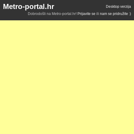
Metro-portal.hr
Desktop verzija
Dobrodošli na Metro-portal.hr!
Prijavite se
ili
nam se pridružite :)