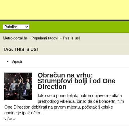
Metro-portal.hr
»
Popularni tagovi
»
This is us!
TAG: THIS IS US!
Vijesti
Obračun na vrhu:
Štrumpfovi bolji i od One
Direction
Iako se u ponedjeljak, nakon objave rezultata
prethodnog vikenda, činilo da će koncertni film
One Direction debitirati na prvom mjestu, početak školske
godine je ipak očito…
više »