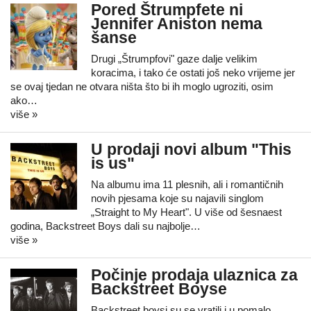
Pored Štrumpfete ni
Jennifer Aniston nema
šanse
Drugi „Štrumpfovi" gaze dalje velikim
koracima, i tako će ostati još neko vrijeme jer
se ovaj tjedan ne otvara ništa što bi ih moglo ugroziti, osim
ako…
više »
U prodaji novi album "This
is us"
Na albumu ima 11 plesnih, ali i romantičnih
novih pjesama koje su najavili singlom
„Straight to My Heart". U više od šesnaest
godina, Backstreet Boys dali su najbolje…
više »
Počinje prodaja ulaznica za
Backstreet Boyse
Backstreet boysi su se vratili i u pomalo