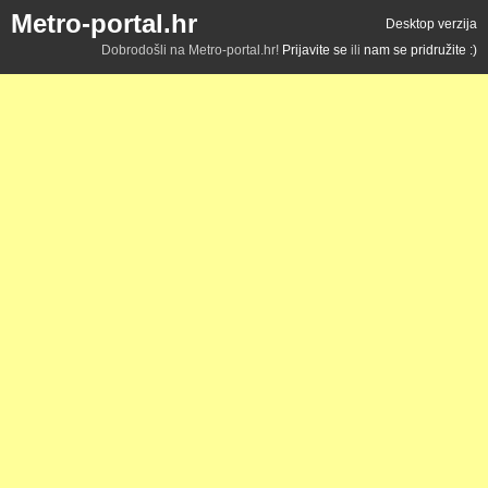
Metro-portal.hr
Desktop verzija
Dobrodošli na Metro-portal.hr!
Prijavite se
ili
nam se pridružite :)