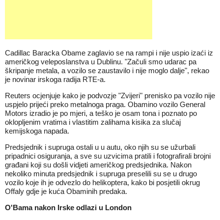
Cadillac Baracka Obame zaglavio se na rampi i nije uspio izaći iz
američkog veleposlanstva u Dublinu. "Začuli smo udarac pa
škripanje metala, a vozilo se zaustavilo i nije moglo dalje", rekao
je novinar irskoga radija RTE-a.
Reuters ocjenjuje kako je podvozje "Zvijeri" prenisko pa vozilo nije
uspjelo prijeći preko metalnoga praga. Obamino vozilo General
Motors izradio je po mjeri, a teško je osam tona i poznato po
oklopljenim vratima i vlastitim zalihama kisika za slučaj
kemijskoga napada.
Predsjednik i supruga ostali u u autu, oko njih su se užurbali
pripadnici osiguranja, a sve su uzvicima pratili i fotografirali brojni
građani koji su došli vidjeti američkog predsjednika. Nakon
nekoliko minuta predsjednik i supruga preselili su se u drugo
vozilo koje ih je odvezlo do helikoptera, kako bi posjetili okrug
Offaly gdje je kuća Obaminih predaka.
O'Bama nakon Irske odlazi u London