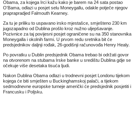
Obama, za kojega Irci kažu kako je barem na 24 sata postao
O'Bama, odlazi u posjet selu Moneygallu, odakle potječe njegov
praprapradjed Falmouth Kearney.
Za tu je priliku to uspavano irsko mjestašce, smješteno 230 km
jugozapadno od Dublina prošlo kroz nužno uljepšavanje.
Pozivnice za taj povijesni posjet ograničene su na 350 stanovnika
Moneygalla i okolnih farmi. U prvom redu sretnika bit će
predsjednikov daljnji rođak, 26-godišnji računovođa Henry Healy.
Po povratku u Dublin predsjednik Obama trebao bi održati govor
na otvorenom na stubama Irske banke u središtu Dublina gdje se
očekuje više desetaka tisuća ljudi.
Nakon Dublina Obama odlazi u trodnevni posjet Londonu tijekom
kojega će biti smješten u Buckinghamskoj palači, a tijekom
sedmodnevne europske turneje američki će predsjednik posjetiti i
Francusku i Poljsku.