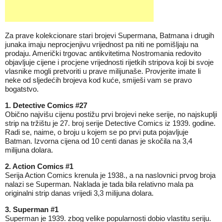
Za prave kolekcionare stari brojevi Supermana, Batmana i drugih
junaka imaju neprocjenjivu vrijednost pa niti ne pomišljaju na
prodaju. Američki trgovac antikvitetima Nostromania redovito
objavljuje cijene i procjene vrijednosti rijetkih stripova koji bi svoje
vlasnike mogli pretvoriti u prave milijunaše. Provjerite imate li
neke od sljedećih brojeva kod kuće, smiješi vam se pravo
bogatstvo.
1. Detective Comics #27
Obično najvišu cijenu postižu prvi brojevi neke serije, no najskuplji
strip na tržištu je 27. broj serije Detective Comics iz 1939. godine.
Radi se, naime, o broju u kojem se po prvi puta pojavljuje
Batman. Izvorna cijena od 10 centi danas je skočila na 3,4
milijuna dolara.
2. Action Comics #1
Serija Action Comics krenula je 1938., a na naslovnici prvog broja
nalazi se Superman. Naklada je tada bila relativno mala pa
originalni strip danas vrijedi 3,3 milijuna dolara.
3. Superman #1
Superman je 1939. zbog velike popularnosti dobio vlastitu seriju.