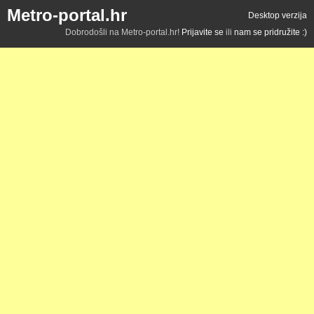
Metro-portal.hr
Desktop verzija
Dobrodošli na Metro-portal.hr!
Prijavite se
ili
nam se pridružite :)