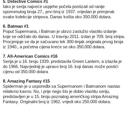
5. Detective Comics #1
Iako je serija najveće uspjehe počela postizati od ranije
spomenutog broja 27., prvi broj iz 1937. vrijedan je primjerak
svake kolekcije stripova. Danas košta oko 350.000 dolara.
6. Batman #1
Poput Supermana, i Batman je ubrzo zaslužio vlastito izdanje
koje se održalo do danas. U travnju 2011. izdan je 709. broj stripa.
Procjenjuje se da je sačuvano tek 300-tinjak originala prvog broja
iz 1940., a početna cijena kreće se oko 350.000 dolara.
7. All-American Comics #16
Serija je u 16. broju 1939. predstavila Green Lantern, a izlazila je
do 1966. Najvrjedniji je upravo broj 16. koji danas može postići
cijenu od 350.000 dolara
8. Amazing Fantasy #15
Spiderman je u usporedbi sa Supermanom i Batmanom nastao
relativno kasno. No, i prije nego što je dobio vlastitu seriju,
predstavljen je u 15. broju poznatog američkog stripa Amazing
Fantasy. Originalni broj iz 1962. vrijedi oko 250.000 dolara.