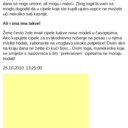
dana se noge umore, ali mogu i nateći. Zbog toga bi vam se
moglo dogoditi da u cipele koje ste kupili ujutro uopće ne možete
ući nekoliko sati kasnije.
Ali i ona ima takve!
Žene često žele imati cipele kakve nose modeli u časopisima.
Ako kupujete cipele za svakodnevno nošenje na posao i u njima
mislite hodati, zaboravite na vrtoglavo visoke potpetice! Osim ako
na kraju dana ne želite ići kući bosi... Osim toga, manekenke koje
se smiješe s naslovnica u tim ''prekrasnim'' cipelama ne moraju
hodati!
25.10.2010. 13:25:00