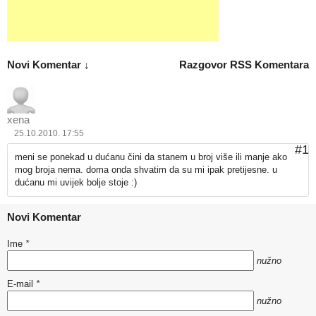
Novi Komentar ↓
Razgovor
RSS Komentara
xena
25.10.2010. 17:55
#1
meni se ponekad u dućanu čini da stanem u broj više ili manje ako
mog broja nema. doma onda shvatim da su mi ipak pretijesne. u
dućanu mi uvijek bolje stoje :)
Novi Komentar
Ime
*
nužno
E-mail
*
nužno