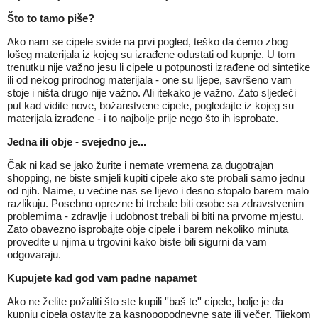
Što to tamo piše?
Ako nam se cipele svide na prvi pogled, teško da ćemo zbog
lošeg materijala iz kojeg su izrađene odustati od kupnje. U tom
trenutku nije važno jesu li cipele u potpunosti izrađene od sintetike
ili od nekog prirodnog materijala - one su lijepe, savršeno vam
stoje i ništa drugo nije važno. Ali itekako je važno. Zato sljedeći
put kad vidite nove, božanstvene cipele, pogledajte iz kojeg su
materijala izrađene - i to najbolje prije nego što ih isprobate.
Jedna ili obje - svejedno je...
Čak ni kad se jako žurite i nemate vremena za dugotrajan
shopping, ne biste smjeli kupiti cipele ako ste probali samo jednu
od njih. Naime, u većine nas se lijevo i desno stopalo barem malo
razlikuju. Posebno oprezne bi trebale biti osobe sa zdravstvenim
problemima - zdravlje i udobnost trebali bi biti na prvome mjestu.
Zato obavezno isprobajte obje cipele i barem nekoliko minuta
provedite u njima u trgovini kako biste bili sigurni da vam
odgovaraju.
Kupujete kad god vam padne napamet
Ako ne želite požaliti što ste kupili ''baš te'' cipele, bolje je da
kupnju cipela ostavite za kasnopopodnevne sate ili večer. Tijekom