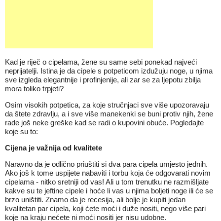
Kad je riječ o cipelama, žene su same sebi ponekad najveći
neprijatelji. Istina je da cipele s potpeticom izdužuju noge, u njima
sve izgleda elegantnije i profinjenije, ali zar se za ljepotu zbilja
mora toliko trpjeti?
Osim visokih potpetica, za koje stručnjaci sve više upozoravaju
da štete zdravlju, a i sve više manekenki se buni protiv njih, žene
rade još neke greške kad se radi o kupovini obuće. Pogledajte
koje su to:
Cijena je važnija od kvalitete
Naravno da je odlično priuštiti si dva para cipela umjesto jednih.
Ako još k tome uspijete nabaviti i torbu koja će odgovarati novim
cipelama - nitko sretniji od vas! Ali u tom trenutku ne razmišljate
kakve su te jeftine cipele i hoće li vas u njima boljeti noge ili će se
brzo uništiti. Znamo da je recesija, ali bolje je kupiti jedan
kvalitetan par cipela, koji ćete moći i duže nositi, nego više pari
koje na kraju nećete ni moći nositi jer nisu udobne.