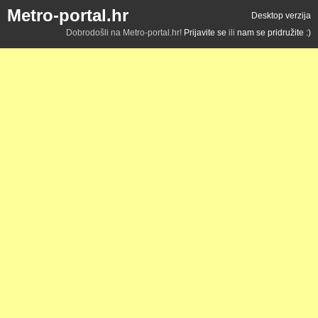
Metro-portal.hr
Desktop verzija
Dobrodošli na Metro-portal.hr!
Prijavite se
ili
nam se pridružite :)