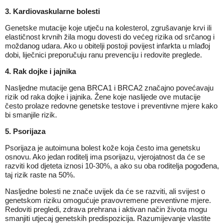
3.
Kardiovaskularne bolesti
Genetske mutacije koje utječu na kolesterol, zgrušavanje krvi ili
elastičnost krvnih žila mogu dovesti do većeg rizika od srčanog i
moždanog udara. Ako u obitelji postoji povijest infarkta u mlađoj
dobi, liječnici preporučuju ranu prevenciju i redovite preglede.
4.
Rak dojke i jajnika
Nasljedne mutacije gena BRCA1 i BRCA2 značajno povećavaju
rizik od raka dojke i jajnika. Žene koje naslijede ove mutacije
često prolaze redovne genetske testove i preventivne mjere kako
bi smanjile rizik.
5.
Psorijaza
Psorijaza je autoimuna bolest kože koja često ima genetsku
osnovu. Ako jedan roditelj ima psorijazu, vjerojatnost da će se
razviti kod djeteta iznosi 10-30%, a ako su oba roditelja pogođena,
taj rizik raste na 50%.
Nasljedne bolesti ne znače uvijek da će se razviti, ali svijest o
genetskom riziku omogućuje pravovremene preventivne mjere.
Redoviti pregledi, zdrava prehrana i aktivan način života mogu
smanjiti utjecaj genetskih predispozicija. Razumijevanje vlastite