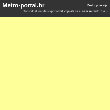
Metro-portal.hr
Desktop verzija
Dobrodošli na Metro-portal.hr!
Prijavite se
ili
nam se pridružite :)