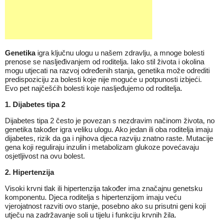
Genetika
igra ključnu ulogu u našem zdravlju, a mnoge bolesti
prenose se nasljeđivanjem od roditelja. Iako stil života i okolina
mogu utjecati na razvoj određenih stanja, genetika može odrediti
predispoziciju za bolesti koje nije moguće u potpunosti izbjeći.
Evo pet najčešćih bolesti koje nasljeđujemo od roditelja.
1.
Dijabetes tipa 2
Dijabetes tipa 2 često je povezan s nezdravim načinom života, no
genetika također igra veliku ulogu. Ako jedan ili oba roditelja imaju
dijabetes, rizik da ga i njihova djeca razviju znatno raste. Mutacije
gena koji reguliraju inzulin i metabolizam glukoze povećavaju
osjetljivost na ovu bolest.
2.
Hipertenzija
Visoki krvni tlak ili hipertenzija također ima značajnu genetsku
komponentu. Djeca roditelja s hipertenzijom imaju veću
vjerojatnost razviti ovo stanje, posebno ako su prisutni geni koji
utječu na zadržavanje soli u tijelu i funkciju krvnih žila.