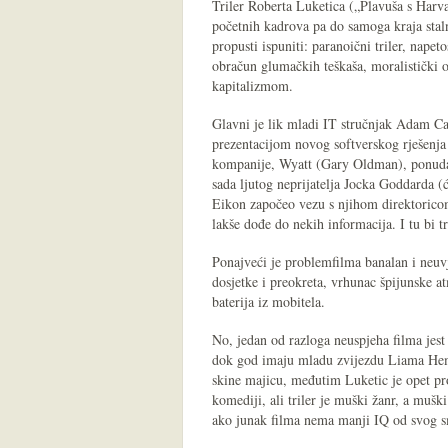
Triler Roberta Luketica („Plavuša s Harva
početnih kadrova pa do samoga kraja sta
propusti ispuniti: paranoični triler, napet
obračun glumačkih teškaša, moralistički 
kapitalizmom.
Glavni je lik mladi IT stručnjak Adam Ca
prezentacijom novog softverskog rješenja 
kompanije, Wyatt (Gary Oldman), ponuda 
sada ljutog neprijatelja Jocka Goddarda (ć
Eikon započeo vezu s njihom direktoric
lakše dođe do nekih informacija. I tu bi t
Ponajveći je problemfilma banalan i neuvje
dosjetke i preokreta, vrhunac špijunske a
baterija iz mobitela.
No, jedan od razloga neuspjeha filma jest 
dok god imaju mladu zvijezdu Liama Hems
skine majicu, međutim Luketic je opet pro
komediji, ali triler je muški žanr, a mušk
ako junak filma nema manji IQ od svog 