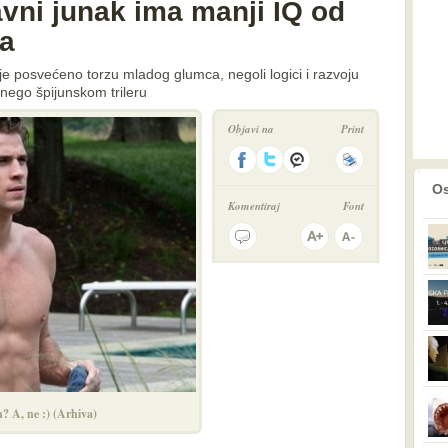
vni junak ima manji IQ od
a
je posvećeno torzu mladog glumca, negoli logici i razvoju
u nego špijunskom trileru
Objavi na
Print
prethodno
2
Os
Komentiraj
Font
n? A, ne :) (Arhiva)