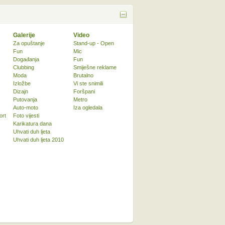
Galerije
Video
Za opuštanje
Stand-up - Open
Fun
Mic
Događanja
Fun
Clubbing
Smiješne reklame
Moda
Brutalno
Izložbe
Vi ste snimili
Dizajn
Foršpani
Putovanja
Metro
Auto-moto
Iza ogledala
ort
Foto vijesti
Karikatura dana
Uhvati duh ljeta
Uhvati duh ljeta 2010