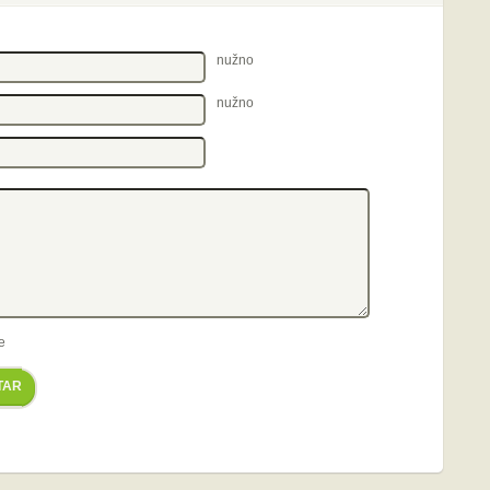
nužno
nužno
e
TAR