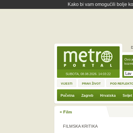
Kako bi vam omogućili bolje kor
D
Ovo j
kozmi
SUBOTA, 08.08.2026.
14:03:22
VIJESTI
PRAVI ŽIVOT
POD REFLEKT
Početna
Zagreb
Hrvatska
Svijet
« Film
FILMSKA KRITIKA