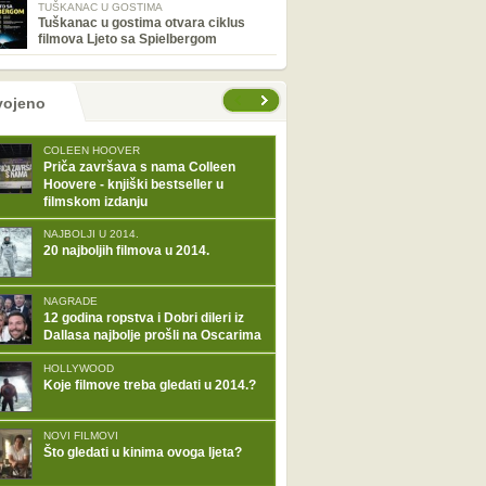
TUŠKANAC U GOSTIMA
Tuškanac u gostima otvara ciklus
filmova Ljeto sa Spielbergom
tranice
vojeno
COLEEN HOOVER
Priča završava s nama Colleen
Hoovere - knjiški bestseller u
filmskom izdanju
NAJBOLJI U 2014.
20 najboljih filmova u 2014.
NAGRADE
12 godina ropstva i Dobri dileri iz
Dallasa najbolje prošli na Oscarima
HOLLYWOOD
Koje filmove treba gledati u 2014.?
NOVI FILMOVI
Što gledati u kinima ovoga ljeta?