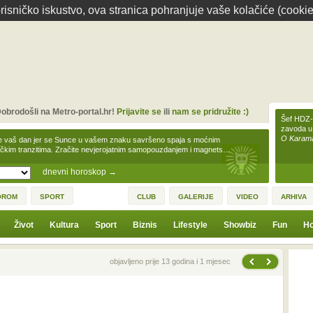
isničko iskustvo, ova stranica pohranjuje vaše kolačiće (cookie
obrodošli na Metro-portal.hr!
Prijavite se
ili
nam se pridružite :)
Šef HDZ-a
zavoda u
O Karamar
e vaš dan jer se Sunce u vašem znaku savršeno spaja s moćnim
čkim tranzitima. Zračite nevjerojatnim samopouzdanjem i magnets…
dnevni horoskop
→
OROM
SPORT
CLUB
GALERIJE
VIDEO
ARHIVA
Život
Kultura
Sport
Biznis
Lifestyle
Showbiz
Fun
Ho
Sljedeća vijest
Prethodna vijest
objavljeno prije 13 godina i 1 mjesec