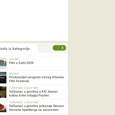
talo iz kategorije
SJAJNO
Film u šumi 2026
NAJAVE
Predstavljen program trećeg Vrboska
Film Festivala
TUŠKANAC U GOSTIMA
Tuškanac u gostima u KIC donosi
kultnu krimi trilogiju Pusher
TUŠKANAC U GOSTIMA
Tuškanac u gostima prikazuje filmove
Stevena Spielberga na otvorenom