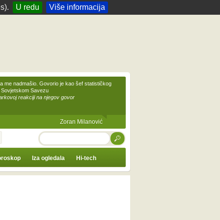
s).
U redu
Više informacija
 me nadmašio. Govorio je kao šef statističkog
 Sovjetskom Savezu
kovoj reakciji na njegov govor
Zoran Milanović
TRAŽI
roskop
Iza ogledala
Hi-tech