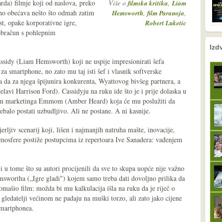
rda) filmje koji od naslova, preko
Više o
,
filmska kritika
Liam
lno obećava nešto što odmah zatim
,
,
Hemsworth
film Paranoja
ost, opake korporativne igre,
Robert Luketic
obračun s pohlepnim
nema prethodne s
sljedeće
Izd
ssidy (Liam Hemsworth) koji ne uspije impresionirati šefa
za smartphone, no zato mu taj isti šef i vlasnik softverske
da za njega špijunira konkurenta, Wyattovog bivšeg partnera, a
elavi Harrison Ford). Cassidyju na ruku ide što je i prije dolaska u
om marketinga Emmom (Amber Heard) koja će mu poslužiti da
rebalo postati uzbudljivo. Ali ne postane. A ni kasnije.
rljiv scenarij koji, lišen i najmanjih natruha mašte, inovacije,
tmosfere postiže postupcima iz repertoara Ive Sanadera: vađenjem
i u tome što su autori procijenili da sve to skupa uopće nije važno
wortha („Igre gladi") kojem samo treba dati dovoljno prilika da
mašio film: možda bi mu kalkulacija išla na ruku da je riječ o
i gledatelji većinom ne padaju na muški torzo, ali zato jako cijene
smartphonea.