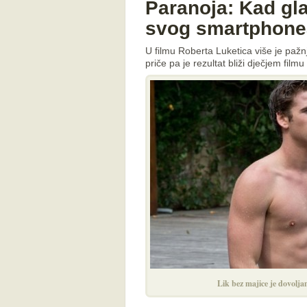
Paranoja: Kad gla
svog smartphone
U filmu Roberta Luketica više je pažn
priče pa je rezultat bliži dječjem film
Lik bez majice je dovolja