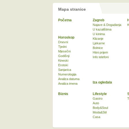
Mapa stranice
Početna
Zagreb
Najave & Događanja
K
U kazalištima
U kinima
Horoskop
Klizanje
Dnevni
Ljekarne
Tjedni
Bolnice
Mjesečni
Hitni prijem
Godišnji
Info telefoni
Kineski
Erotski
Sanjarica
Numerologija
Analiza datuma
Iza ogledala
Analiza imena
Biznis
Lifestyle
Gastro
T
Auto
Body&Soul
Moda&Stil
Casa