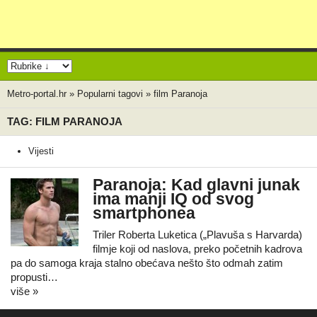
Metro-portal.hr
»
Popularni tagovi
»
film Paranoja
TAG: FILM PARANOJA
Vijesti
Paranoja: Kad glavni junak
ima manji IQ od svog
smartphonea
Triler Roberta Luketica („Plavuša s Harvarda)
filmje koji od naslova, preko početnih kadrova
pa do samoga kraja stalno obećava nešto što odmah zatim
propusti…
više »