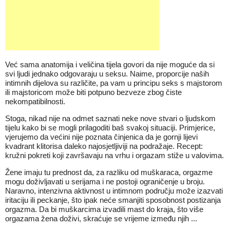
Već sama anatomija i veličina tijela govori da nije moguće da si
svi ljudi jednako odgovaraju u seksu. Naime, proporcije naših
intimnih dijelova su različite, pa vam u principu seks s majstorom
ili majstoricom može biti potpuno bezveze zbog čiste
nekompatibilnosti.
Stoga, nikad nije na odmet saznati neke nove stvari o ljudskom
tijelu kako bi se mogli prilagoditi baš svakoj situaciji. Primjerice,
vjerujemo da većini nije poznata činjenica da je gornji lijevi
kvadrant klitorisa daleko najosjetljiviji na podražaje. Recept:
kružni pokreti koji završavaju na vrhu i orgazam stiže u valovima.
Žene imaju tu prednost da, za razliku od muškaraca, orgazme
mogu doživljavati u serijama i ne postoji ograničenje u broju.
Naravno, intenzivna aktivnost u intimnom području može izazvati
iritaciju ili peckanje, što ipak neće smanjiti sposobnost postizanja
orgazma. Da bi muškarcima izvadili mast do kraja, što više
orgazama žena doživi, skraćuje se vrijeme između njih ...