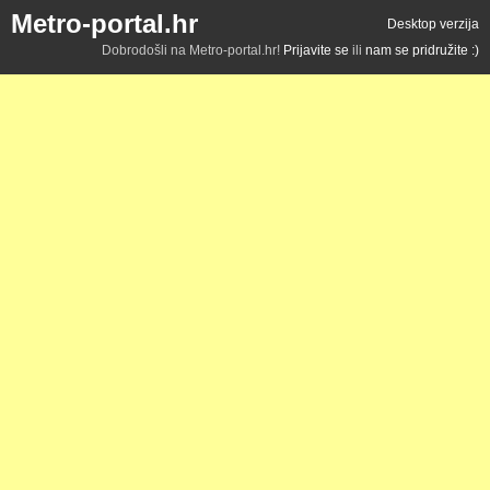
Metro-portal.hr
Desktop verzija
Dobrodošli na Metro-portal.hr!
Prijavite se
ili
nam se pridružite :)