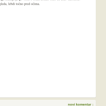
gleda, lebdi točno pred očima.
novi komentar ↓
S