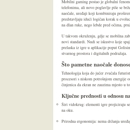
Mobilni gaming postao je globalni fenom
telefonima, ali novo poglavlje piše se br
naočale, uređaji koji kombiniraju proširen
predstavljaju idući logičan korak u evoluci
na dlan ruke, nego lebde pred očima, pr
U takvom okruženju, gdje se mobilna za
novi standardi. Nudi se iskustvo koje spa
prelaska iz igre u aplikacije poput Golis
stvarnog prostora i digitalnih podražaja.
Što pametne naočale dono
Tehnologija koja do jučer zvučala futuristi
procesori s niskom potrošnjom energije o
činjenica da ekran ne zauzima mjesto u to
Ključne prednosti u odnosu na 
Širi vidokrug: elementi igre projiciraju se
na oku.
Prirodna ergonomija: nema držanja uređaj