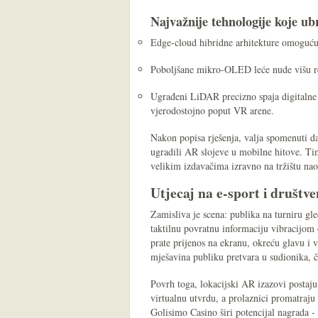
Najvažnije tehnologije koje ub
Edge-cloud hibridne arhitekture omoguću
Poboljšane mikro-OLED leće nude višu rez
Ugrađeni LiDAR precizno spaja digitalne 
vjerodostojno poput VR arene.
Nakon popisa rješenja, valja spomenuti d
ugradili AR slojeve u mobilne hitove. Ti
velikim izdavačima izravno na tržištu nao
Utjecaj na e-sport i društve
Zamisliva je scena: publika na turniru gle
taktilnu povratnu informaciju vibracijom 
prate prijenos na ekranu, okreću glavu i v
mješavina publiku pretvara u sudionika, 
Povrh toga, lokacijski AR izazovi postaj
virtualnu utvrdu, a prolaznici promatraju
Golisimo Casino širi potencijal nagrada -