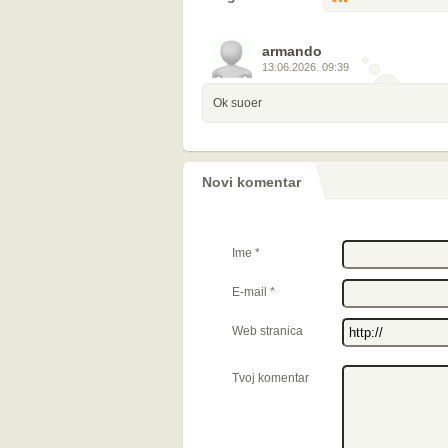
komentara
armando
13.06.2026. 09:39
Ok suoer
Novi komentar
Ime
*
E-mail
*
Web stranica
Tvoj komentar