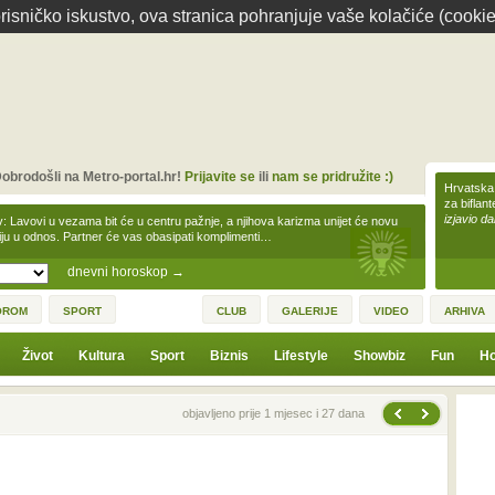
isničko iskustvo, ova stranica pohranjuje vaše kolačiće (cookie
obrodošli na Metro-portal.hr!
Prijavite se
ili
nam se pridružite :)
Hrvatska 
za biflan
izjavio da
v: Lavovi u vezama bit će u centru pažnje, a njihova karizma unijet će novu
iju u odnos. Partner će vas obasipati komplimenti…
dnevni horoskop
→
OROM
SPORT
CLUB
GALERIJE
VIDEO
ARHIVA
Život
Kultura
Sport
Biznis
Lifestyle
Showbiz
Fun
Ho
Sljedeća vijest
Prethodna vijest
objavljeno prije 1 mjesec i 27 dana