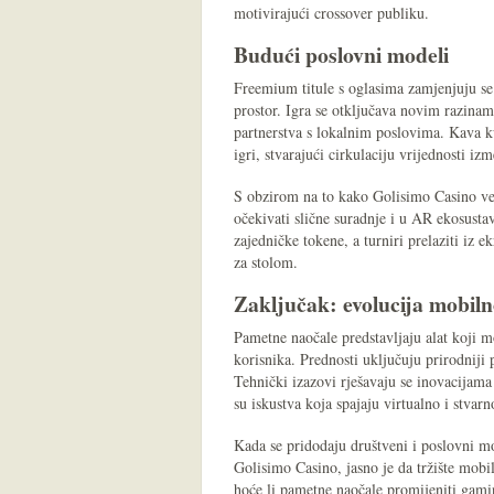
motivirajući crossover publiku.
Budući poslovni modeli
Freemium titule s oglasima zamjenjuju se 
prostor. Igra se otključava novim razinam
partnerstva s lokalnim poslovima. Kava k
igri, stvarajući cirkulaciju vrijednosti iz
S obzirom na to kako Golisimo Casino već 
očekivati slične suradnje i u AR ekosusta
zajedničke tokene, a turniri prelaziti iz e
za stolom.
Zaključak: evolucija mobil
Pametne naočale predstavljaju alat koji 
korisnika. Prednosti uključuju prirodniji 
Tehnički izazovi rješavaju se inovacijama 
su iskustva koja spajaju virtualno i stvarn
Kada se pridodaju društveni i poslovni mo
Golisimo Casino, jasno je da tržište mobil
hoće li pametne naočale promijeniti gamin