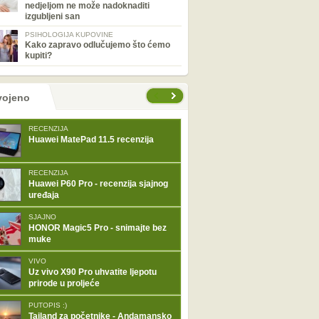
nedjeljom ne može nadoknaditi
izgubljeni san
PSIHOLOGIJA KUPOVINE
Kako zapravo odlučujemo što ćemo
kupiti?
tranice
vojeno
RECENZIJA
Huawei MatePad 11.5 recenzija
RECENZIJA
Huawei P60 Pro - recenzija sjajnog
uređaja
SJAJNO
HONOR Magic5 Pro - snimajte bez
muke
VIVO
Uz vivo X90 Pro uhvatite ljepotu
prirode u proljeće
PUTOPIS :)
Tajland za početnike - Andamansko