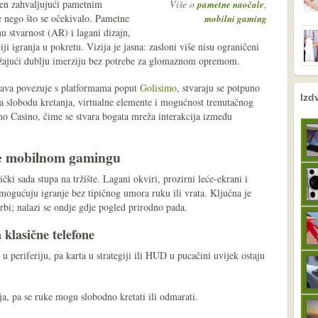
en zahvaljujući pametnim
Više o
,
pametne naočale
že nego što se očekivalo. Pametne
mobilni gaming
u stvarnost (AR) i lagani dizajn,
ji igranja u pokretu. Vizija je jasna: zasloni više nisu ograničeni
užajući dublju imerziju bez potrebe za glomaznom opremom.
bava povezuje s platformama poput
Golisimo
, stvaraju se potpuno
nema prethodne s
sljedeće
Izd
ja slobodu kretanja, virtualne elemente i mogućnost trenutačnog
imo Casino, čime se stvara bogata mreža interakcija između
se mobilnom gamingu
čki sada stupa na tržište. Lagani okviri, prozirni leće-ekrani i
mogućuju igranje bez tipičnog umora ruku ili vrata. Ključna je
rbi; nalazi se ondje gdje pogled prirodno pada.
klasične telefone
 u periferiju, pa karta u strategiji ili HUD u pucačini uvijek ostaju
a, pa se ruke mogu slobodno kretati ili odmarati.