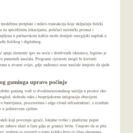
modelima pretplate i mikro-transakcija koje uključuju fizički
a na specifičnim lokacijama, potičući turistički promet i
upljena u partnerskom kafiću može donijeti energijski napitak u
među fizičkog i digitalnog.
spaja elemente igre na sreću i društvenih iskustava, logično je
vu pametnih naočala. Programi vjernosti mogli bi koristiti
krana u stvarni svijet, gdje sudionici nose naočale umjesto da sjede
nog gaminga upravo počinje
mobilni gaming vodi iz dvodimenzionalnog sučelja u prostor oko
pogled, slobodu ruku i besprijekornu integraciju obavijesti.
u baterijama, procesorima i edge-cloud infrastrukturi, a rezultati
o u jedinstvenu cjelinu.
deli koji povezuju igrače, lokalne tvrtke i platforme poput
ne zabave ulazi u fazu gdje se granice brišu. Umjesto da se pita
g, realnije je govoriti o tome koliko brzo će čitav ekosustav