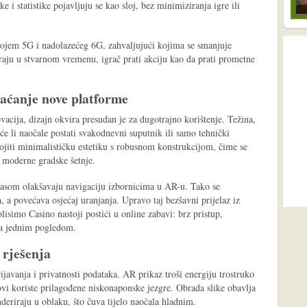
e i statistike pojavljuju se kao sloj, bez minimiziranja igre ili
ojem 5G i nadolazećeg 6G, zahvaljujući kojima se smanjuje
raju u stvarnom vremenu, igrač prati akciju kao da prati prometne
vaćanje nove platforme
ovacija, dizajn okvira presudan je za dugotrajno korištenje. Težina,
oće li naočale postati svakodnevni suputnik ili samo tehnički
ojiti minimalističku estetiku s robusnom konstrukcijom, čime se
l moderne gradske šetnje.
glasom olakšavaju navigaciju izbornicima u AR-u. Tako se
a povećava osjećaj uranjanja. Upravo taj bezšavni prijelaz iz
olisimo Casino nastoji postići u online zabavi: brz pristup,
ija jednim pogledom.
 rješenja
rijavanja i privatnosti podataka. AR prikaz troši energiju trostruko
ovi koriste prilagođene niskonaponske jezgre. Obrada slike obavlja
nderiraju u oblaku, što čuva tijelo naočala hladnim.