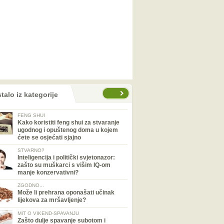
talo iz kategorije
FENG SHUI
Kako koristiti feng shui za stvaranje
ugodnog i opuštenog doma u kojem
ćete se osjećati sjajno
STVARNO?
Inteligencija i politički svjetonazor:
zašto su muškarci s višim IQ-om
manje konzervativni?
ZGODNO...
Može li prehrana oponašati učinak
lijekova za mršavljenje?
MIT O VIKEND-SPAVANJU
Zašto dulje spavanje subotom i