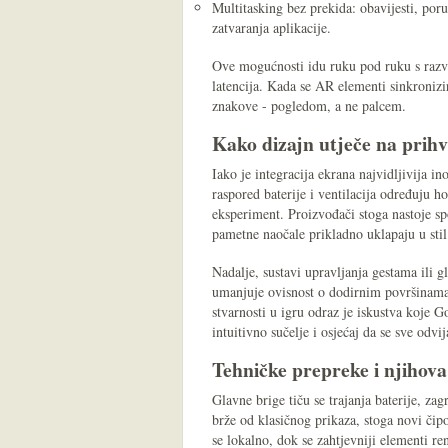
Multitasking bez prekida: obavijesti, poruk
zatvaranja aplikacije.
Ove mogućnosti idu ruku pod ruku s razv
latencija. Kada se AR elementi sinkronizi
znakove - pogledom, a ne palcem.
Kako dizajn utječe na prih
Iako je integracija ekrana najvidljivija in
raspored baterije i ventilacija određuju h
eksperiment. Proizvođači stoga nastoje sp
pametne naočale prikladno uklapaju u sti
Nadalje, sustavi upravljanja gestama ili 
umanjuje ovisnost o dodirnim površinama, 
stvarnosti u igru odraz je iskustva koje G
intuitivno sučelje i osjećaj da se sve odv
Tehničke prepreke i njihova
Glavne brige tiču se trajanja baterije, zag
brže od klasičnog prikaza, stoga novi čip
se lokalno, dok se zahtjevniji elementi re