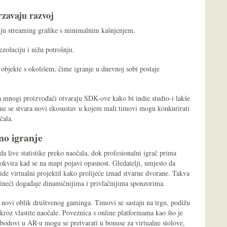
rzavaju razvoj
ju streaming grafike s minimalnim kašnjenjem.
oluciju i nižu potrošnju.
objekte s okolišem, čime igranje u dnevnoj sobi postaje
a mnogi proizvođači otvaraju SDK-ove kako bi indie studio-i lakše
me se stvara novi ekosustav u kojem mali timovi mogu konkurirati
čala.
no igranje
da live statistike preko naočala, dok profesionalni igrač prima
okvira kad se na mapi pojavi opasnost. Gledatelji, umjesto da
ide virtualni projektil kako prolijeće iznad stvarne dvorane. Takva
čineći događaje dinamičnijima i privlačnijima sponzorima.
u novi oblik društvenog gaminga. Timovi se sastaju na trgu, podižu
 kroz vlastite naočale. Poveznica s online platformama kao što je
 bodovi u AR-u mogu se pretvarati u bonuse za virtualne stolove,