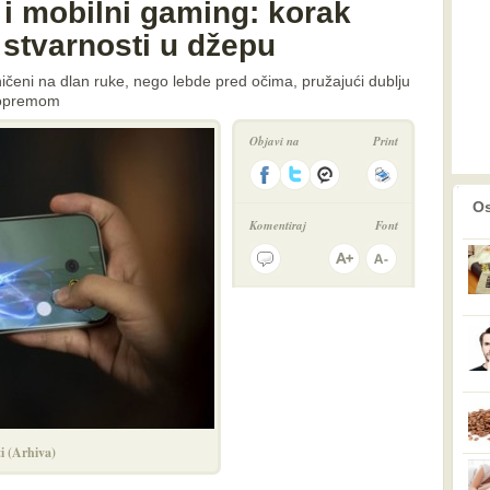
i mobilni gaming: korak
 stvarnosti u džepu
aničeni na dlan ruke, nego lebde pred očima, pružajući dublju
 opremom
Objavi na
Print
prethodno
2
Os
Komentiraj
Font
ti (Arhiva)