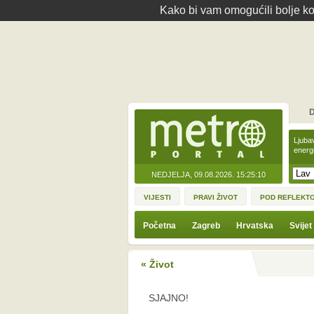
Kako bi vam omogućili bolje kor
D
Ljuba
energ
NEDJELJA, 09.08.2026.
15:25:10
VIJESTI
PRAVI ŽIVOT
POD REFLEKT
Početna
Zagreb
Hrvatska
Svijet
« Život
SJAJNO!