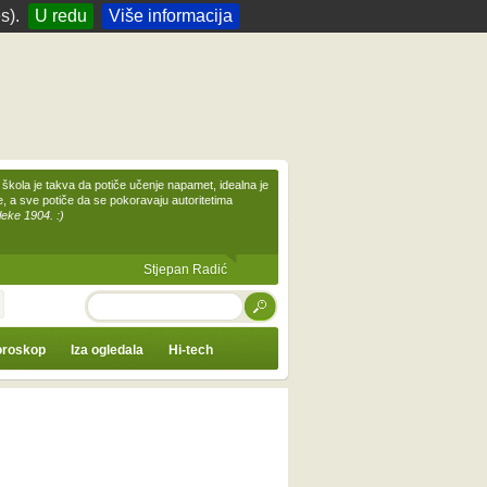
s).
U redu
Više informacija
škola je takva da potiče učenje napamet, idealna je
te, a sve potiče da se pokoravaju autoritetima
leke 1904. :)
Stjepan Radić
TRAŽI
roskop
Iza ogledala
Hi-tech