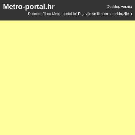
Metro-portal.hr
Desktop verzija
Dobrodošli na Metro-portal.hr!
Prijavite se
ili
nam se pridružite :)