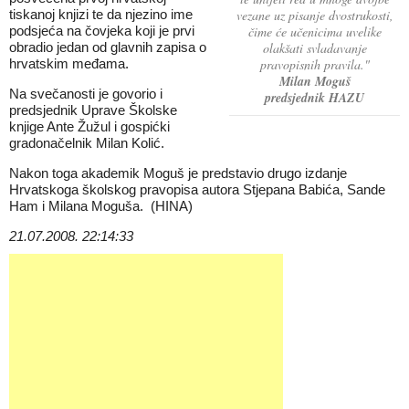
tiskanoj knjizi te da njezino ime
vezane uz pisanje dvostrukosti,
podsjeća na čovjeka koji je prvi
čime će učenicima uvelike
obradio jedan od glavnih zapisa o
olakšati svladavanje
hrvatskim međama.
pravopisnih pravila."
Milan Moguš
Na svečanosti je govorio i
predsjednik HAZU
predsjednik Uprave Školske
knjige Ante Žužul i gospićki
gradonačelnik Milan Kolić.
Nakon toga akademik Moguš je predstavio drugo izdanje
Hrvatskoga školskog pravopisa autora Stjepana Babića, Sande
Ham i Milana Moguša. (HINA)
21.07.2008. 22:14:33