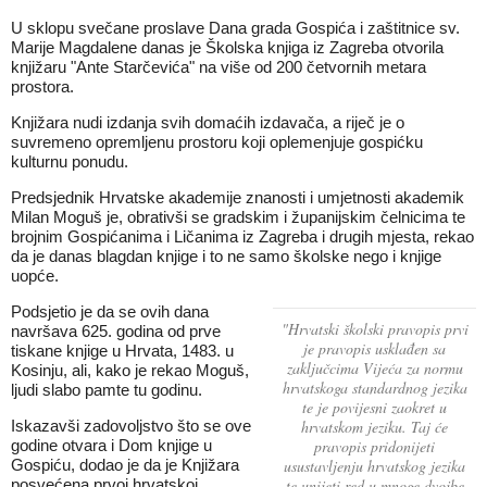
U sklopu svečane proslave Dana grada Gospića i zaštitnice sv.
Marije Magdalene danas je Školska knjiga iz Zagreba otvorila
knjižaru "Ante Starčevića" na više od 200 četvornih metara
prostora.
Knjižara nudi izdanja svih domaćih izdavača, a riječ je o
suvremeno opremljenu prostoru koji oplemenjuje gospićku
kulturnu ponudu.
Predsjednik Hrvatske akademije znanosti i umjetnosti akademik
Milan Moguš je, obrativši se gradskim i županijskim čelnicima te
brojnim Gospićanima i Ličanima iz Zagreba i drugih mjesta, rekao
da je danas blagdan knjige i to ne samo školske nego i knjige
uopće.
Podsjetio je da se ovih dana
"Hrvatski školski pravopis prvi
navršava 625. godina od prve
je pravopis usklađen sa
tiskane knjige u Hrvata, 1483. u
zaključcima Vijeća za normu
Kosinju, ali, kako je rekao Moguš,
hrvatskoga standardnog jezika
ljudi slabo pamte tu godinu.
te je povijesni zaokret u
Iskazavši zadovoljstvo što se ove
hrvatskom jeziku. Taj će
godine otvara i Dom knjige u
pravopis pridonijeti
Gospiću, dodao je da je Knjižara
usustavljenju hrvatskog jezika
posvećena prvoj hrvatskoj
te unijeti red u mnoge dvojbe