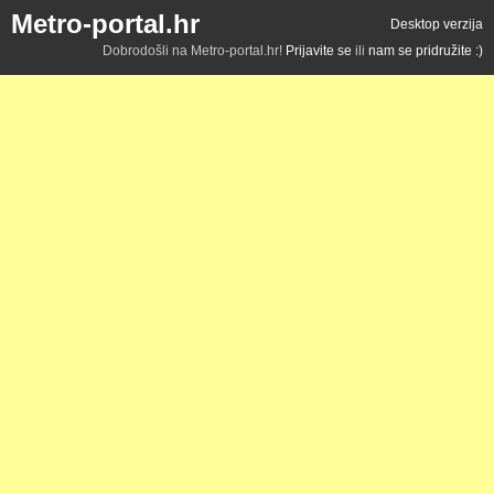
Metro-portal.hr
Desktop verzija
Dobrodošli na Metro-portal.hr!
Prijavite se
ili
nam se pridružite :)