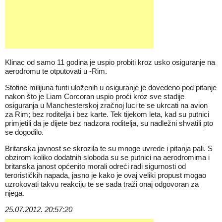
Klinac od samo 11 godina je uspio probiti kroz usko osiguranje na
aerodromu te otputovati u -Rim.
Stotine milijuna funti uloženih u osiguranje je dovedeno pod pitanje
nakon što je Liam Corcoran uspio proći kroz sve stadije
osiguranja u Manchesterskoj zračnoj luci te se ukrcati na avion
za Rim; bez roditelja i bez karte. Tek tijekom leta, kad su putnici
primjetili da je dijete bez nadzora roditelja, su nadležni shvatili pto
se dogodilo.
Britanska javnost se skrozila te su mnoge uvrede i pitanja pali. S
obzirom koliko dodatnih sloboda su se putnici na aerodromima i
britanska janost općenito morali odreći radi sigurnosti od
terorističkih napada, jasno je kako je ovaj veliki propust mogao
uzrokovati takvu reakciju te se sada traži onaj odgovoran za
njega.
25.07.2012. 20:57:20