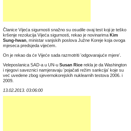
Članice Vijeća sigurnosti snažno su osudile ovaj test koji je teško
kršenje rezolucija Vijeća sigurnosti, rekao je novinarima
Kim
Sung-hwan
, ministar vanjskih poslova Južne Koreje koja ovoga
mjeseca predsjeda vijećem.
On je rekao da će Vijeće sada razmotriti 'odgovarajuće mjere'.
Veleposlanica SAD-a u UN-u
Susan Rice
rekla je da Washington
i njegovi saveznici namjeravaju 'pojačati režim sankcija' koje su
već uvedene zbog sjevernokorejskih nuklearnih testova 2006. i
2009.
13.02.2013. 03:06:00