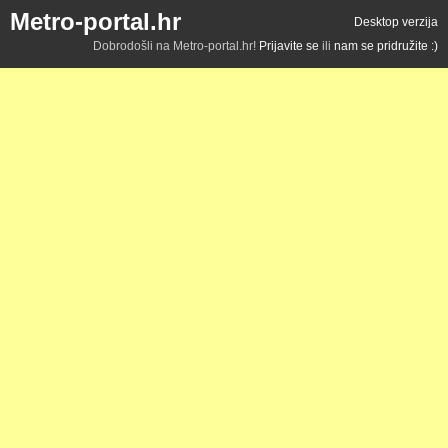
Metro-portal.hr
Desktop verzija
Dobrodošli na Metro-portal.hr!
Prijavite se
ili
nam se pridružite :)