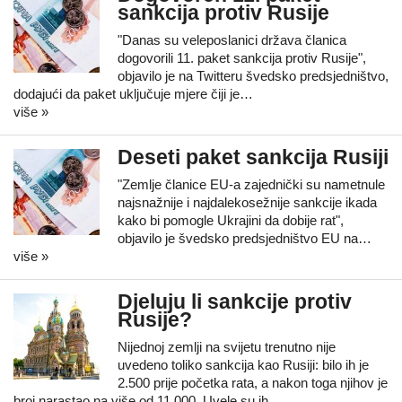
sankcija protiv Rusije
"Danas su veleposlanici država članica
dogovorili 11. paket sankcija protiv Rusije",
objavilo je na Twitteru švedsko predsjedništvo,
dodajući da paket uključuje mjere čiji je…
više »
Deseti paket sankcija Rusiji
"Zemlje članice EU-a zajednički su nametnule
najsnažnije i najdalekosežnije sankcije ikada
kako bi pomogle Ukrajini da dobije rat",
objavilo je švedsko predsjedništvo EU na…
više »
Djeluju li sankcije protiv
Rusije?
Nijednoj zemlji na svijetu trenutno nije
uvedeno ​​toliko sankcija kao Rusiji: bilo ih je
2.500 prije početka rata, a nakon toga njihov je
broj narastao na više od 11.000. Uvele su ih,…