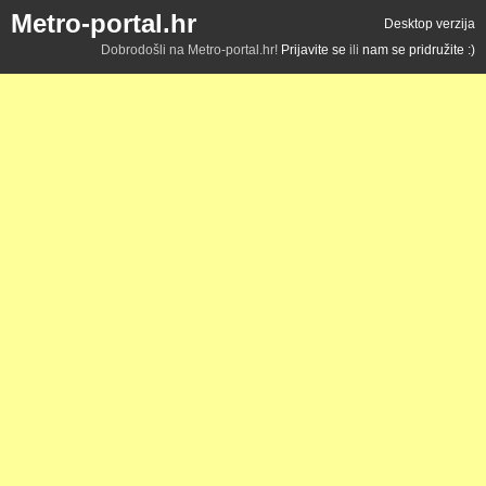
Metro-portal.hr
Desktop verzija
Dobrodošli na Metro-portal.hr!
Prijavite se
ili
nam se pridružite :)