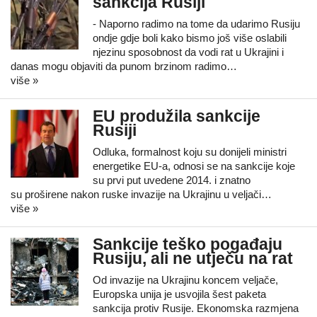
sankcija Rusiji
- Naporno radimo na tome da udarimo Rusiju
ondje gdje boli kako bismo još više oslabili
njezinu sposobnost da vodi rat u Ukrajini i
danas mogu objaviti da punom brzinom radimo…
više »
EU produžila sankcije
Rusiji
Odluka, formalnost koju su donijeli ministri
energetike EU-a, odnosi se na sankcije koje
su prvi put uvedene 2014. i znatno
su proširene nakon ruske invazije na Ukrajinu u veljači…
više »
Sankcije teško pogađaju
Rusiju, ali ne utječu na rat
Od invazije na Ukrajinu koncem veljače,
Europska unija je usvojila šest paketa
sankcija protiv Rusije. Ekonomska razmjena