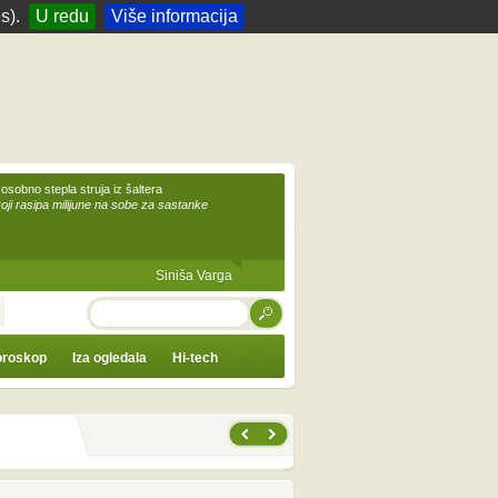
s).
U redu
Više informacija
 osobno stepla struja iz šaltera
koji rasipa milijune na sobe za sastanke
Siniša Varga
TRAŽI
roskop
Iza ogledala
Hi-tech