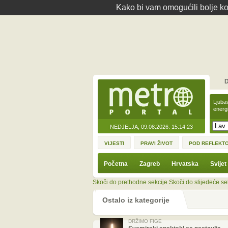
Kako bi vam omogućili bolje kor
D
Ljuba
energ
NEDJELJA, 09.08.2026.
15:14:23
VIJESTI
PRAVI ŽIVOT
POD REFLEKT
Početna
Zagreb
Hrvatska
Svijet
Skoči do prethodne sekcije
Skoči do slijedeće se
Ostalo iz kategorije
DRŽIMO FIGE