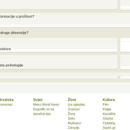
nformacije u prošlost?
 u druge dimenzije?
jedstvo
ata psihologije
Hrvatska
Svijet
Život
Kultura
omentari
Metro World News
Iza ogledala
Film
Dogodilo se na
Znanost
Knjiga
današnji dan
Žene
Kazalište
Seks
Glazba
Muškarci
Clubbing
Zdravlje
Stand up