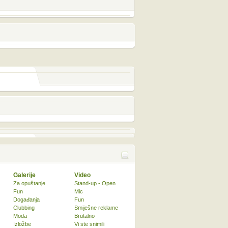
Galerije
Video
Za opuštanje
Stand-up - Open
Fun
Mic
Događanja
Fun
Clubbing
Smiješne reklame
Moda
Brutalno
Izložbe
Vi ste snimili