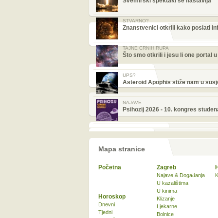
Svemirski spektakl se nastavlja
STVARNO?
Znanstvenici otkrili kako poslati i
TAJNE CRNIH RUPA
Što smo otkrili i jesu li one portal
UPS?
Asteroid Apophis stiže nam u sus
NAJAVE
Psihozij 2026 - 10. kongres studen
Mapa stranice
Početna
Zagreb
Najave & Događanja
K
U kazalištima
U kinima
Horoskop
Klizanje
Dnevni
Ljekarne
Tjedni
Bolnice