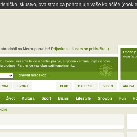
isničko iskustvo, ova stranica pohranjuje vaše kolačiće (cookie
obrodošli na Metro-portal.hr!
Prijavite se
ili
nam se pridružite :)
I mene je
ministar 
v: Lavovi u vezama bit će u centru pažnje, a njihova karizma unijet će novu
iju u odnos. Partner će vas obasipati komplimenti…
dnevni horoskop
→
OROM
SPORT
CLUB
GALERIJE
VIDEO
ARHIVA
Život
Kultura
Sport
Biznis
Lifestyle
Showbiz
Fun
Ho
kcije
1
3