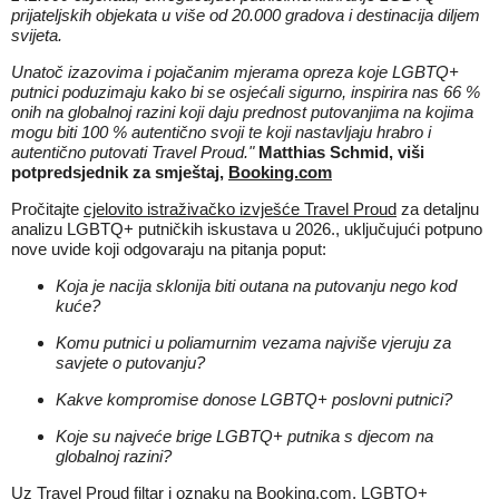
prijateljskih objekata u više od 20.000 gradova i destinacija diljem
svijeta.
Unatoč izazovima i pojačanim mjerama opreza koje LGBTQ+
putnici poduzimaju kako bi se osjećali sigurno, inspirira nas 66 %
onih na globalnoj razini koji daju prednost putovanjima na kojima
mogu biti 100 % autentično svoji te koji nastavljaju hrabro i
autentično putovati Travel Proud."
Matthias Schmid, viši
potpredsjednik za smještaj,
Booking.com
Pročitajte
cjelovito istraživačko izvješće Travel Proud
za detaljnu
analizu LGBTQ+ putničkih iskustava u 2026., uključujući potpuno
nove uvide koji odgovaraju na pitanja poput:
Koja je nacija sklonija biti outana na putovanju nego kod
kuće?
Komu putnici u poliamurnim vezama najviše vjeruju za
savjete o putovanju?
Kakve kompromise donose LGBTQ+ poslovni putnici?
Koje su najveće brige LGBTQ+ putnika s djecom na
globalnoj razini?
Uz Travel Proud filtar i oznaku na Booking.com, LGBTQ+