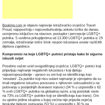
Booking.com
je objavio najnovije istraživačko izvješće Travel
Proud, najopsežniju i najsveobuhvatniju anketu tvrtke do danas,
usmjerenu isključivo na stavove, postupke i percepcije LGBTQ+
putnika. S uvidima prikupljenima od 13.300 LGBTQ+ putnika iz 19
zemalja, istraživanje ističe širok raspon iskustava unutar različitih
dijelova zajednice.
Kompromisi na koje LGBTQ+ putnici pristaju kako bi sigurno
iskusili svijet
Posebno važan uvid ovogodišnjeg izvješća: LGBTQ+ putnici koji
prijavljuju najmanje negativnih iskustava i koji djeluju
najsamopouzdanije - upravo su oni koji se identificiraju kao
'neoutani'. Za putnike koji nisu outani najmanje je vjerojatno da su
imali negativno iskustvo povezano s njihovom seksualnošću na
putovanju u posljednjih dvanaest mjeseci (34 % u usporedbi s 62
% svih LGBTQ+ putnika na globalnoj razini, a taj postotak raste
na 73% za LGBTQ+ putnike koji se identificiraju kao trans). Oni
su ujedno jedina skupina u kojoj većina nije prijavila osjećaj
tjeskobe tijekom putovanja (53 %) u usporedbi s 30 % na