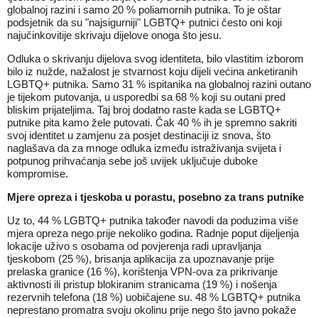
globalnoj razini i samo 20 % poliamornih putnika. To je oštar
podsjetnik da su "najsigurniji" LGBTQ+ putnici često oni koji
najučinkovitije skrivaju dijelove onoga što jesu.
Odluka o skrivanju dijelova svog identiteta, bilo vlastitim izborom
bilo iz nužde, nažalost je stvarnost koju dijeli većina anketiranih
LGBTQ+ putnika. Samo 31 % ispitanika na globalnoj razini outano
je tijekom putovanja, u usporedbi sa 68 % koji su outani pred
bliskim prijateljima. Taj broj dodatno raste kada se LGBTQ+
putnike pita kamo žele putovati. Čak 40 % ih je spremno sakriti
svoj identitet u zamjenu za posjet destinaciji iz snova, što
naglašava da za mnoge odluka između istraživanja svijeta i
potpunog prihvaćanja sebe još uvijek uključuje duboke
kompromise.
Mjere opreza i tjeskoba u porastu, posebno za trans putnike
Uz to, 44 % LGBTQ+ putnika također navodi da poduzima više
mjera opreza nego prije nekoliko godina. Radnje poput dijeljenja
lokacije uživo s osobama od povjerenja radi upravljanja
tjeskobom (25 %), brisanja aplikacija za upoznavanje prije
prelaska granice (16 %), korištenja VPN-ova za prikrivanje
aktivnosti ili pristup blokiranim stranicama (19 %) i nošenja
rezervnih telefona (18 %) uobičajene su. 48 % LGBTQ+ putnika
neprestano promatra svoju okolinu prije nego što javno pokaže