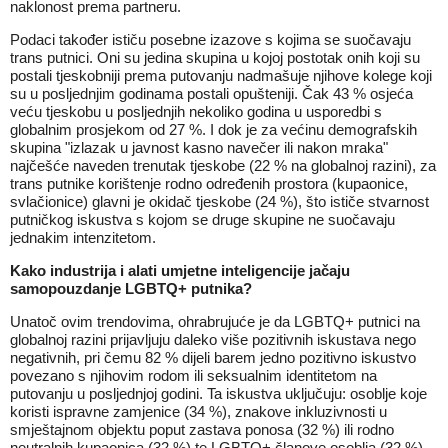
naklonost prema partneru.
Podaci također ističu posebne izazove s kojima se suočavaju
trans putnici. Oni su jedina skupina u kojoj postotak onih koji su
postali tjeskobniji prema putovanju nadmašuje njihove kolege koji
su u posljednjim godinama postali opušteniji. Čak 43 % osjeća
veću tjeskobu u posljednjih nekoliko godina u usporedbi s
globalnim prosjekom od 27 %. I dok je za većinu demografskih
skupina "izlazak u javnost kasno navečer ili nakon mraka"
najčešće naveden trenutak tjeskobe (22 % na globalnoj razini), za
trans putnike korištenje rodno određenih prostora (kupaonice,
svlačionice) glavni je okidač tjeskobe (24 %), što ističe stvarnost
putničkog iskustva s kojom se druge skupine ne suočavaju
jednakim intenzitetom.
Kako industrija i alati umjetne inteligencije jačaju
samopouzdanje LGBTQ+ putnika?
Unatoč ovim trendovima, ohrabrujuće je da LGBTQ+ putnici na
globalnoj razini prijavljuju daleko više pozitivnih iskustava nego
negativnih, pri čemu 82 % dijeli barem jedno pozitivno iskustvo
povezano s njihovim rodom ili seksualnim identitetom na
putovanju u posljednjoj godini. Ta iskustva uključuju: osoblje koje
koristi ispravne zamjenice (34 %), znakove inkluzivnosti u
smještajnom objektu poput zastava ponosa (32 %) ili rodno
neutralnih kupaonica (32 %) te LGBTQ+ članove osoblja (32 %).