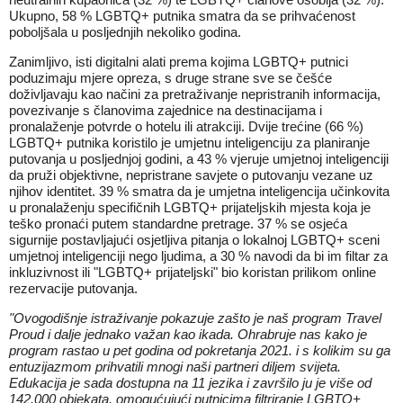
Ukupno, 58 % LGBTQ+ putnika smatra da se prihvaćenost
poboljšala u posljednjih nekoliko godina.
Zanimljivo, isti digitalni alati prema kojima LGBTQ+ putnici
poduzimaju mjere opreza, s druge strane sve se češće
doživljavaju kao načini za pretraživanje nepristranih informacija,
povezivanje s članovima zajednice na destinacijama i
pronalaženje potvrde o hotelu ili atrakciji. Dvije trećine (66 %)
LGBTQ+ putnika koristilo je umjetnu inteligenciju za planiranje
putovanja u posljednjoj godini, a 43 % vjeruje umjetnoj inteligenciji
da pruži objektivne, nepristrane savjete o putovanju vezane uz
njihov identitet. 39 % smatra da je umjetna inteligencija učinkovita
u pronalaženju specifičnih LGBTQ+ prijateljskih mjesta koja je
teško pronaći putem standardne pretrage. 37 % se osjeća
sigurnije postavljajući osjetljiva pitanja o lokalnoj LGBTQ+ sceni
umjetnoj inteligenciji nego ljudima, a 30 % navodi da bi im filtar za
inkluzivnost ili "LGBTQ+ prijateljski" bio koristan prilikom online
rezervacije putovanja.
"Ovogodišnje istraživanje pokazuje zašto je naš program Travel
Proud i dalje jednako važan kao ikada. Ohrabruje nas kako je
program rastao u pet godina od pokretanja 2021. i s kolikim su ga
entuzijazmom prihvatili mnogi naši partneri diljem svijeta.
Edukacija je sada dostupna na 11 jezika i završilo ju je više od
142.000 objekata, omogućujući putnicima filtriranje LGBTQ+