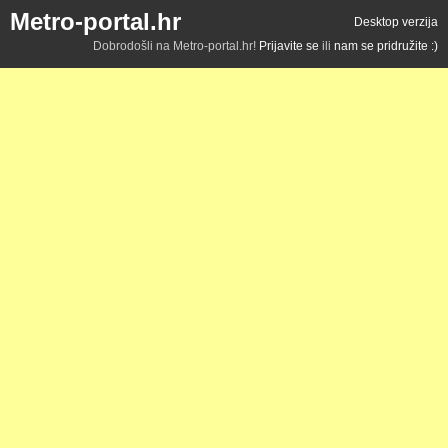
Metro-portal.hr
Desktop verzija
Dobrodošli na Metro-portal.hr!
Prijavite se
ili
nam se pridružite :)