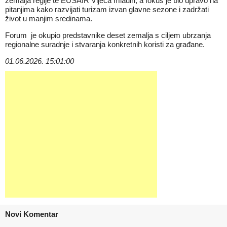
zemalja regije te EUSAIR Vijeća mladih, a fokus je bio upravo na
pitanjima kako razvijati turizam izvan glavne sezone i zadržati
život u manjim sredinama.
Forum je okupio predstavnike deset zemalja s ciljem ubrzanja
regionalne suradnje i stvaranja konkretnih koristi za građane.
01.06.2026. 15:01:00
Novi Komentar