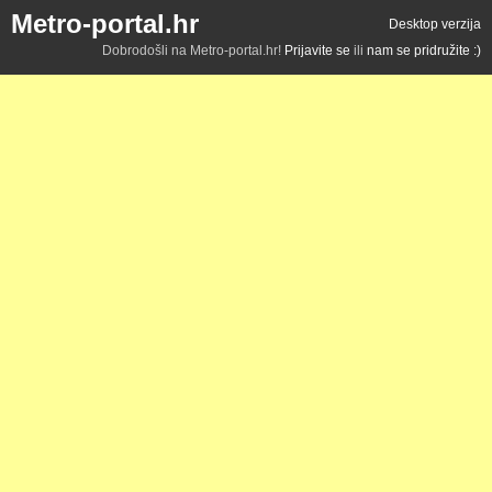
Metro-portal.hr
Desktop verzija
Dobrodošli na Metro-portal.hr!
Prijavite se
ili
nam se pridružite :)