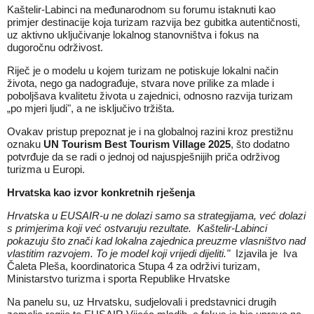
Kaštelir‑Labinci na međunarodnom su forumu istaknuti kao
primjer destinacije koja turizam razvija bez gubitka autentičnosti,
uz aktivno uključivanje lokalnog stanovništva i fokus na
dugoročnu održivost.
Riječ je o modelu u kojem turizam ne potiskuje lokalni način
života, nego ga nadograđuje, stvara nove prilike za mlade i
poboljšava kvalitetu života u zajednici, odnosno razvija turizam
„po mjeri ljudi", a ne isključivo tržišta.
Ovakav pristup prepoznat je i na globalnoj razini kroz prestižnu
oznaku
UN Tourism Best Tourism Village 2025
, što dodatno
potvrđuje da se radi o jednoj od najuspješnijih priča održivog
turizma u Europi.
Hrvatska kao izvor konkretnih rješenja
Hrvatska u EUSAIR-u ne dolazi samo sa strategijama, već dolazi
s primjerima koji već ostvaruju rezultate. Kaštelir-Labinci
pokazuju što znači kad lokalna zajednica preuzme vlasništvo nad
vlastitim razvojem. To je model koji vrijedi dijeliti."
Izjavila je Iva
Čaleta Pleša, koordinatorica Stupa 4 za održivi turizam,
Ministarstvo turizma i sporta Republike Hrvatske
Na panelu su, uz Hrvatsku, sudjelovali i predstavnici drugih