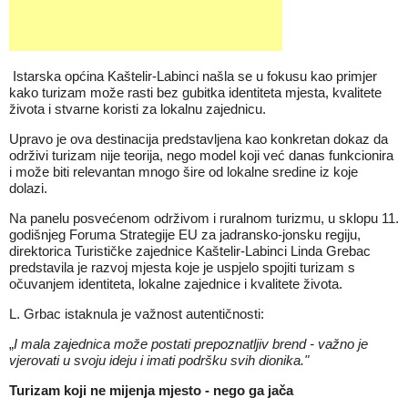
Istarska općina Kaštelir‑Labinci našla se u fokusu kao primjer
kako turizam može rasti bez gubitka identiteta mjesta, kvalitete
života i stvarne koristi za lokalnu zajednicu.
Upravo je ova destinacija predstavljena kao konkretan dokaz da
održivi turizam nije teorija, nego model koji već danas funkcionira
i može biti relevantan mnogo šire od lokalne sredine iz koje
dolazi.
Na panelu posvećenom održivom i ruralnom turizmu, u sklopu 11.
godišnjeg Foruma Strategije EU za jadransko‑jonsku regiju,
direktorica Turističke zajednice Kaštelir‑Labinci Linda Grebac
predstavila je razvoj mjesta koje je uspjelo spojiti turizam s
očuvanjem identiteta, lokalne zajednice i kvalitete života.
L. Grbac istaknula je važnost autentičnosti:
„
I mala zajednica može postati prepoznatljiv brend - važno je
vjerovati u svoju ideju i imati podršku svih dionika."
Turizam koji ne mijenja mjesto - nego ga jača