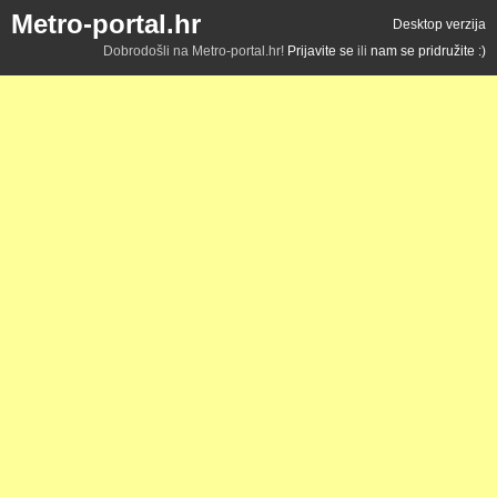
Metro-portal.hr
Desktop verzija
Dobrodošli na Metro-portal.hr!
Prijavite se
ili
nam se pridružite :)