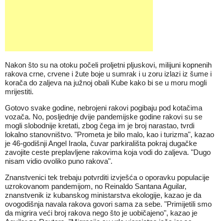
Nakon što su na otoku počeli proljetni pljuskovi, milijuni kopnenih
rakova crne, crvene i žute boje u sumrak i u zoru izlazi iz šume i
korača do zaljeva na južnoj obali Kube kako bi se u moru mogli
mrijestiti.
Gotovo svake godine, nebrojeni rakovi pogibaju pod kotačima
vozača. No, posljednje dvije pandemijske godine rakovi su se
mogli slobodnije kretati, zbog čega im je broj narastao, tvrdi
lokalno stanovništvo. "Prometa je bilo malo, kao i turizma", kazao
je 46-godišnji Angel Iraola, čuvar parkirališta pokraj dugačke
zavojite ceste preplavljene rakovima koja vodi do zaljeva. "Dugo
nisam vidio ovoliko puno rakova".
Znanstvenici tek trebaju potvrditi izvješća o oporavku populacije
uzrokovanom pandemijom, no Reinaldo Santana Aguilar,
znanstvenik iz kubanskog ministarstva ekologije, kazao je da
ovogodišnja navala rakova govori sama za sebe. "Primijetili smo
da migrira veći broj rakova nego što je uobičajeno", kazao je