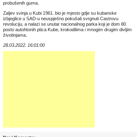
probušenih guma.
Zaljev svinja u Kubi 1961. bio je mjesto gdje su kubanske
izbjeglice u SAD-u neuspješno pokušali svrgnuti Castrovu
revoluciju, a nalazi se unutar nacionalnog parka koji je dom 80
posto autohtonih ptica Kube, krokodilima i mnogim drugim divljim
životinjama.
28.03.2022. 16:01:00