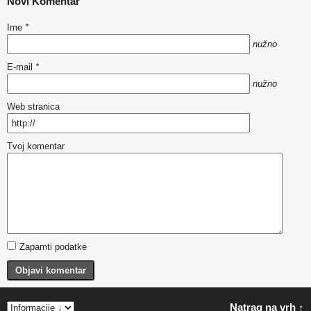
Novi Komentar
Ime
*
nužno
E-mail
*
nužno
Web stranica
Tvoj komentar
Zapamti podatke
Objavi komentar
Natrag na vrh ↑