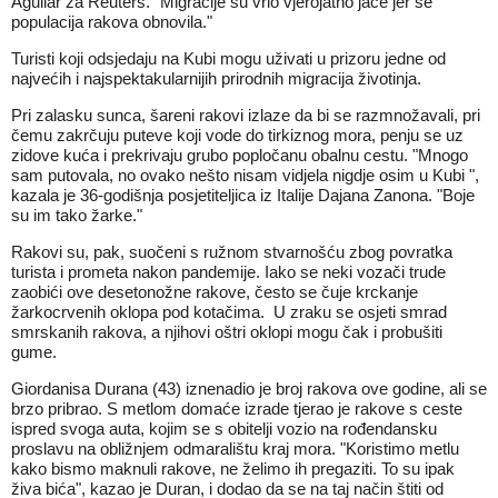
Aguilar za Reuters. "Migracije su vrlo vjerojatno jače jer se
populacija rakova obnovila."
Turisti koji odsjedaju na Kubi mogu uživati u prizoru jedne od
najvećih i najspektakularnijih prirodnih migracija životinja.
Pri zalasku sunca, šareni rakovi izlaze da bi se razmnožavali, pri
čemu zakrčuju puteve koji vode do tirkiznog mora, penju se uz
zidove kuća i prekrivaju grubo popločanu obalnu cestu. "Mnogo
sam putovala, no ovako nešto nisam vidjela nigdje osim u Kubi ",
kazala je 36-godišnja posjetiteljica iz Italije Dajana Zanona. "Boje
su im tako žarke."
Rakovi su, pak, suočeni s ružnom stvarnošću zbog povratka
turista i prometa nakon pandemije. Iako se neki vozači trude
zaobići ove desetonožne rakove, često se čuje krckanje
žarkocrvenih oklopa pod kotačima. U zraku se osjeti smrad
smrskanih rakova, a njihovi oštri oklopi mogu čak i probušiti
gume.
Giordanisa Durana (43) iznenadio je broj rakova ove godine, ali se
brzo pribrao. S metlom domaće izrade tjerao je rakove s ceste
ispred svoga auta, kojim se s obitelji vozio na rođendansku
proslavu na obližnjem odmaralištu kraj mora. "Koristimo metlu
kako bismo maknuli rakove, ne želimo ih pregaziti. To su ipak
živa bića", kazao je Duran, i dodao da se na taj način štiti od