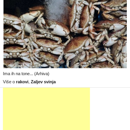
Ima ih na tone... (Arhiva)
Više o
rakovi
,
Zaljev svinja