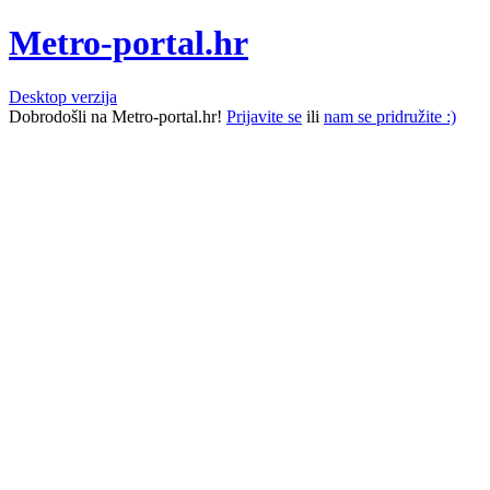
Metro-portal.hr
Desktop verzija
Dobrodošli na Metro-portal.hr!
Prijavite se
ili
nam se pridružite :)