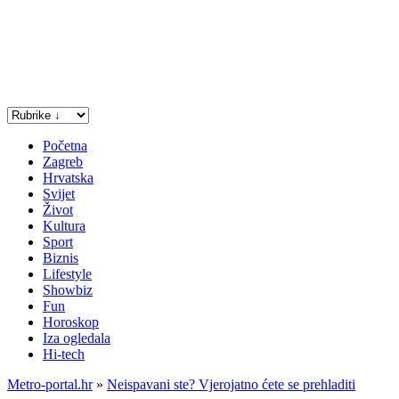
Početna
Zagreb
Hrvatska
Svijet
Život
Kultura
Sport
Biznis
Lifestyle
Showbiz
Fun
Horoskop
Iza ogledala
Hi-tech
Metro-portal.hr
»
Neispavani ste? Vjerojatno ćete se prehladiti