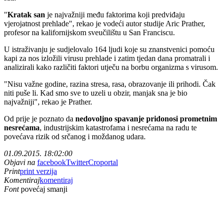
"
Kratak san
je najvažniji među faktorima koji predviđaju
vjerojatnost prehlade", rekao je vodeći autor studije Aric Prather,
profesor na kalifornijskom sveučilištu u San Franciscu.
U istraživanju je sudjelovalo 164 ljudi koje su znanstvenici pomoću
kapi za nos izložili virusu prehlade i zatim tjedan dana promatrali i
analizirali kako različiti faktori utječu na borbu organizma s virusom.
"Nisu važne godine, razina stresa, rasa, obrazovanje ili prihodi. Čak
niti puše li. Kad smo sve to uzeli u obzir, manjak sna je bio
najvažniji", rekao je Prather.
Od prije je poznato da
nedovoljno spavanje pridonosi prometnim
nesrećama
, industrijskim katastrofama i nesrećama na radu te
povećava rizik od srčanog i moždanog udara.
01.09.2015. 18:02:00
Objavi na
facebook
Twitter
Croportal
Print
print verzija
Komentiraj
komentiraj
Font
povećaj
smanji