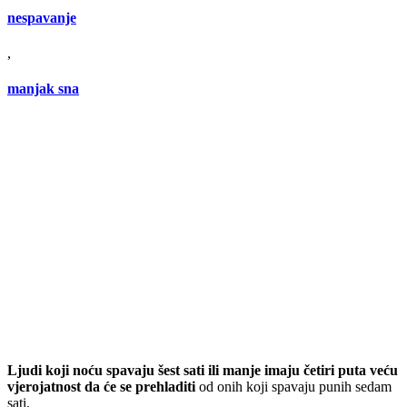
nespavanje
,
manjak sna
Ljudi koji noću spavaju šest sati ili manje imaju četiri puta veću
vjerojatnost da će se prehladiti
od onih koji spavaju punih sedam
sati.