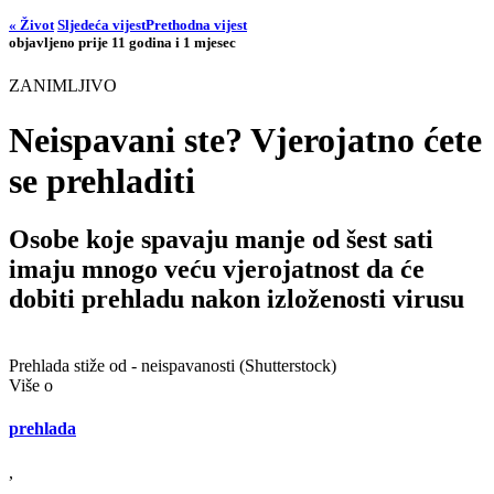
« Život
Sljedeća vijest
Prethodna vijest
objavljeno prije 11 godina i 1 mjesec
ZANIMLJIVO
Neispavani ste? Vjerojatno ćete
se prehladiti
Osobe koje spavaju manje od šest sati
imaju mnogo veću vjerojatnost da će
dobiti prehladu nakon izloženosti virusu
Prehlada stiže od - neispavanosti (Shutterstock)
Više o
prehlada
,