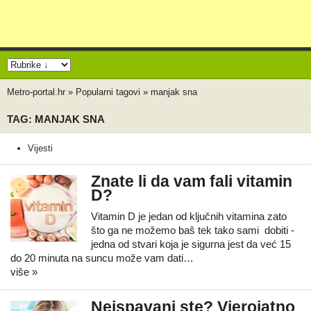
Metro-portal.hr
»
Popularni tagovi
»
manjak sna
TAG: MANJAK SNA
Vijesti
Znate li da vam fali vitamin
D?
Vitamin D je jedan od ključnih vitamina zato
što ga ne možemo baš tek tako sami dobiti -
jedna od stvari koja je sigurna jest da već 15
do 20 minuta na suncu može vam dati…
više »
Neispavani ste? Vjerojatno