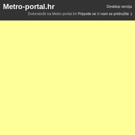
Metro-portal.hr
Desktop verzija
Dobrodošli na Metro-portal.hr!
Prijavite se
ili
nam se pridružite :)