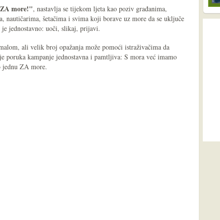
a ZA more!"
, nastavlja se tijekom ljeta kao poziv građanima,
ma, nautičarima, šetačima i svima koji borave uz more da se uključe
e jednostavno: uoči, slikaj, prijavi.
malom, ali velik broj opažanja može pomoći istraživačima da
 je poruka kampanje jednostavna i pamtljiva: S mora već imamo
mo jednu ZA more.