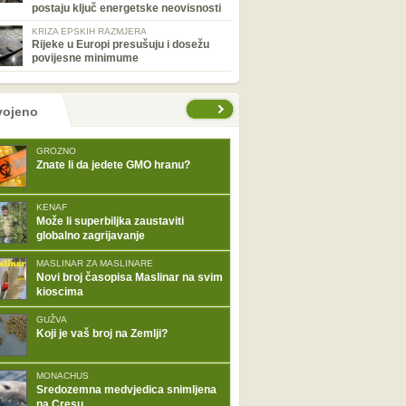
postaju ključ energetske neovisnosti
KRIZA EPSKIH RAZMJERA
Rijeke u Europi presušuju i dosežu
povijesne minimume
tranice
vojeno
GROZNO
Znate li da jedete GMO hranu?
KENAF
Može li superbiljka zaustaviti
globalno zagrijavanje
MASLINAR ZA MASLINARE
Novi broj časopisa Maslinar na svim
kioscima
GUŽVA
Koji je vaš broj na Zemlji?
MONACHUS
Sredozemna medvjedica snimljena
na Cresu