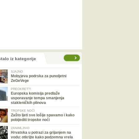
talo iz kategorije
SJAJNO
Mobyjeva podrska za punoljetni
ZeGeVege
PREOKRET?!
Europska komisija predlaže
usporavanje tempa smanjenja
stakleničkih plinova
TROPSKE NOĆI
Zašto ljeti sve lošije spavamo i kako
pobijediti tropske noći
ZANIMLJIVO
Hrvatska u potrazi za grijanjem na
vodu: otkrijte kako podzemna vrela