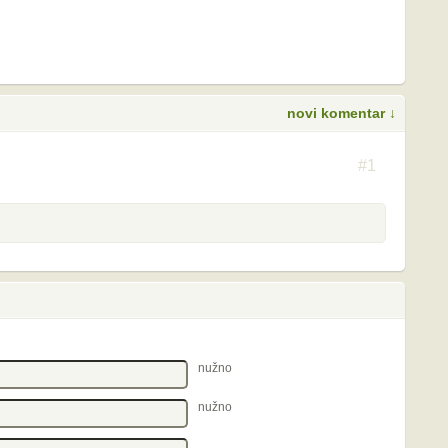
novi komentar ↓
S
#1
nužno
nužno