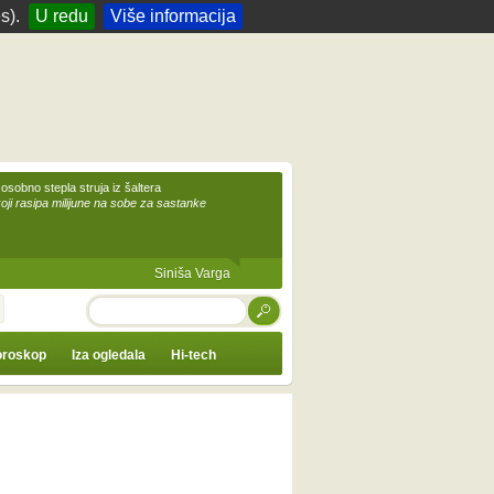
s).
U redu
Više informacija
 osobno stepla struja iz šaltera
koji rasipa milijune na sobe za sastanke
Siniša Varga
TRAŽI
roskop
Iza ogledala
Hi-tech