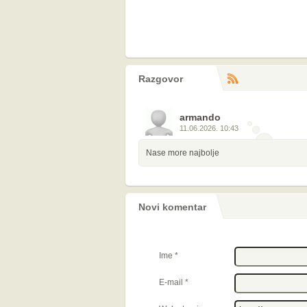
Razgovor
RS
komentara
armando
11.06.2026. 10:43
Nase more najbolje
Novi komentar
Ime
*
E-mail
*