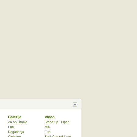
Galerije
Video
Za opuštanje
Stand-up - Open
Fun
Mic
Događanja
Fun
Clubbing
Smiješne reklame