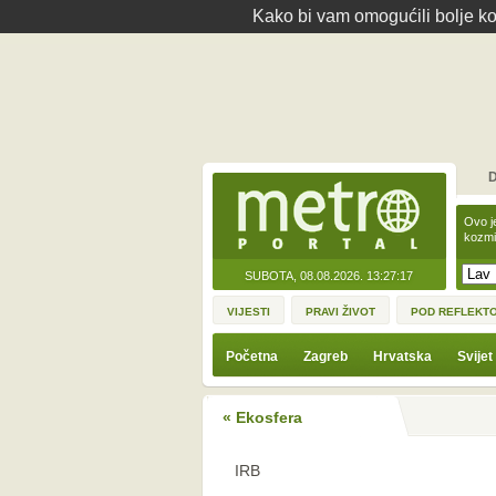
Kako bi vam omogućili bolje kor
D
Ovo j
kozmi
SUBOTA, 08.08.2026.
13:27:17
VIJESTI
PRAVI ŽIVOT
POD REFLEKT
Početna
Zagreb
Hrvatska
Svijet
« Ekosfera
IRB