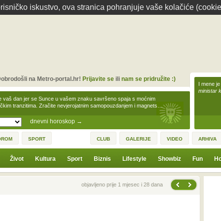
isničko iskustvo, ova stranica pohranjuje vaše kolačiće (cookie
obrodošli na Metro-portal.hr!
Prijavite se
ili
nam se pridružite :)
I mene je
ministar 
e vaš dan jer se Sunce u vašem znaku savršeno spaja s moćnim
čkim tranzitima. Zračite nevjerojatnim samopouzdanjem i magnets…
dnevni horoskop
→
OROM
SPORT
CLUB
GALERIJE
VIDEO
ARHIVA
Život
Kultura
Sport
Biznis
Lifestyle
Showbiz
Fun
Ho
Sljedeća vijest
Prethodna vijest
objavljeno prije 1 mjesec i 28 dana