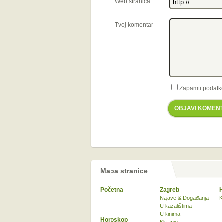
Web stranica
Tvoj komentar
Zapamti podatk
OBJAVI KOMEN
Mapa stranice
Početna
Zagreb
Najave & Događanja
K
U kazalištima
U kinima
Horoskop
Klizanje