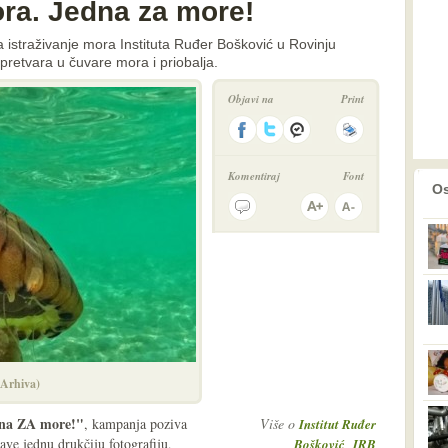
ora. Jedna za more!
 istraživanje mora Instituta Ruđer Bošković u Rovinju
 pretvara u čuvare mora i priobalja.
Objavi na
Print
Komentiraj
Font
prethodno
2
Os
(Arhiva)
dna ZA more!"
, kampanja poziva
Više o
Institut Ruđer
ve jednu drukčiju fotografiju,
,
Bošković
IRB