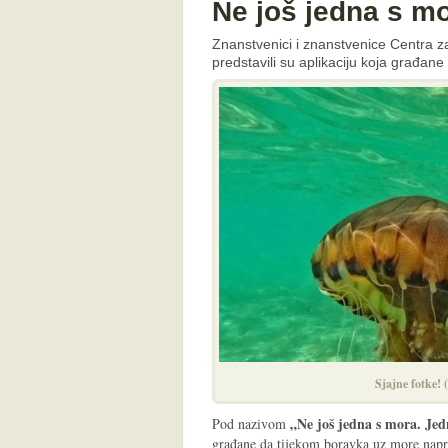
Ne još jedna s m
Znanstvenici i znanstvenice Centra za
predstavili su aplikaciju koja građane
Sjajne fotke! 
„Ne još jedna s mora. Je
Pod nazivom
građane da tijekom boravka uz more napra