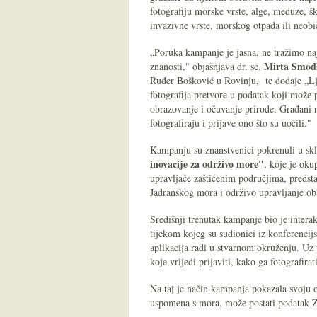
fotografiju morske vrste, alge, meduze, šk
invazivne vrste, morskog otpada ili neobi
„Poruka kampanje je jasna, ne tražimo na
Mirta Smodl
znanosti," objašnjava dr. sc.
Ruđer Bošković u Rovinju, te dodaje „Lju
fotografija pretvore u podatak koji može 
obrazovanje i očuvanje prirode. Građani n
fotografiraju i prijave ono što su uočili."
Kampanju su znanstvenici pokrenuli u s
inovacije za održivo more"
, koje je oku
upravljače zaštićenim područjima, predsta
Jadranskog mora i održivo upravljanje o
Središnji trenutak kampanje bio je inter
tijekom kojeg su sudionici iz konferencij
aplikacija radi u stvarnom okruženju. Uz 
koje vrijedi prijaviti, kako ga fotografira
Na taj je način kampanja pokazala svoju o
uspomena s mora, može postati podatak Z