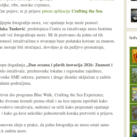
oljke, ribe, morske cvjetnice,
Crafting the Sea
čne pojave, te je prijave
putem aplikacije
.
jljepšu fotografiju mora, već opažanje koje može pomoći
aka Tanković
, predstojnica Centra za istraživanje mora Instituta
di već fotografiraju more. Mi ih pozivamo da jednu od tih
nema prethodne s
sljedeće
Izd
pomoći istraživačima u stvaranju baze podataka korisne za znanost,
e moraju biti stručnjaci, dovoljno je da pažljivo promatraju,
„Dan oceana i plavih inovacija 2026: Znanost i
klopu događanja
pilo istraživače, predstavnike lokalne i regionalne zajednice,
vnike SME sektora, partnere i druge dionike uključene u zaštitu
balnim područjima.
aktivni dio programa Blue Walk, Crafting the Sea Experience,
ske dvorane krenuli prema obali i na licu mjesta isprobali kako
vodstvo istraživača, sudionici su učili kako prepoznati opažanje
ti i kako ga kroz nekoliko jednostavnih koraka pretvoriti u prijavu.
snovnu ideju u praksi, da jedna fotografija ne mora ostati samo
A zaštitu more.