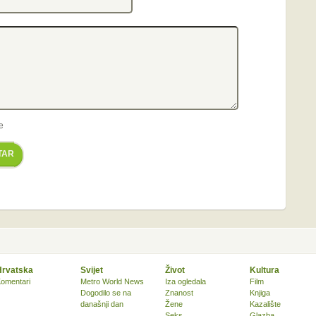
e
TAR
Hrvatska
Svijet
Život
Kultura
omentari
Metro World News
Iza ogledala
Film
Dogodilo se na
Znanost
Knjiga
današnji dan
Žene
Kazalište
Seks
Glazba