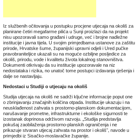
Iz službenih očitovanja u postupku procjene utjecaja na okoliš za
planirane četiri megafarme pilića u Sunji proizlazi da na projekt
nisu upozoravali samo građani i udruge, već i brojne nadležne
institucije i javna tijela. U svojim primjedbama ustanove za zaštitu
prirode, Hrvatske šume, županijski upravni odjeli i Ured pučke
pravobraniteljice ukazali su na moguće ozbiljne posljedice za
okoliš, prirodu, vode i kvalitetu života lokalnog stanovništva.
Dokumenti otkrivaju da su institucije upozoravale na niz
nedostataka i rizika, no unatoč tome postupci izdavanja rješenja i
dalje se nastavljaju.
Nedostaci u Studiji o utjecaju na okoliš
Studija utjecaja na okoliš ne sadrži ključne informacije poput one
o zbrinjavanju značajnih količina otpada. Institucije ukazuju i na
neusklađenost zahvata s prostorno-planskom dokumentacijom,
narušavanje prometne, infrastrukturne i ekološke sigurnosti te
izostanak doprinosa održivom razvoju. „Studija predstavlja
pokušaj zaobilaženja prostorno-planskih ograničenja i ne
prikazuje stvaran utjecaj zahvata na prostor i okoliš", navode u
primjedbi iz Sisačko-moslavačke županije.