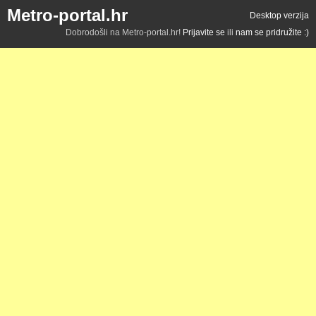
Metro-portal.hr
Desktop verzija
Dobrodošli na Metro-portal.hr!
Prijavite se
ili
nam se pridružite :)