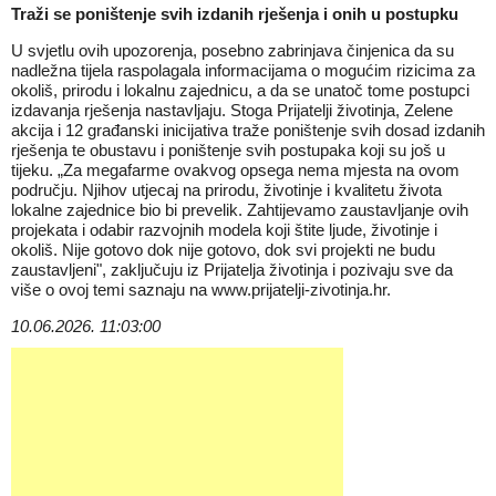
Traži se poništenje svih izdanih rješenja i onih u postupku
U svjetlu ovih upozorenja, posebno zabrinjava činjenica da su
nadležna tijela raspolagala informacijama o mogućim rizicima za
okoliš, prirodu i lokalnu zajednicu, a da se unatoč tome postupci
izdavanja rješenja nastavljaju. Stoga Prijatelji životinja, Zelene
akcija i 12 građanski inicijativa traže poništenje svih dosad izdanih
rješenja te obustavu i poništenje svih postupaka koji su još u
tijeku. „Za megafarme ovakvog opsega nema mjesta na ovom
području. Njihov utjecaj na prirodu, životinje i kvalitetu života
lokalne zajednice bio bi prevelik. Zahtijevamo zaustavljanje ovih
projekata i odabir razvojnih modela koji štite ljude, životinje i
okoliš. Nije gotovo dok nije gotovo, dok svi projekti ne budu
zaustavljeni", zaključuju iz Prijatelja životinja i pozivaju sve da
više o ovoj temi saznaju na
www.prijatelji-zivotinja.hr
.
10.06.2026. 11:03:00