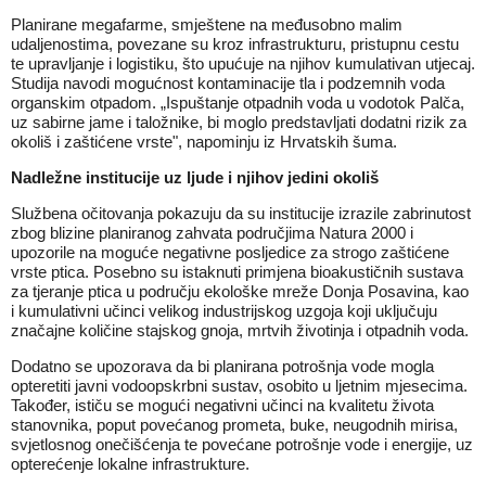
Planirane megafarme, smještene na međusobno malim
udaljenostima, povezane su kroz infrastrukturu, pristupnu cestu
te upravljanje i logistiku, što upućuje na njihov kumulativan utjecaj.
Studija navodi mogućnost kontaminacije tla i podzemnih voda
organskim otpadom. „Ispuštanje otpadnih voda u vodotok Palča,
uz sabirne jame i taložnike, bi moglo predstavljati dodatni rizik za
okoliš i zaštićene vrste", napominju iz Hrvatskih šuma.
Nadležne institucije uz ljude i njihov jedini okoliš
Službena očitovanja pokazuju da su institucije izrazile zabrinutost
zbog blizine planiranog zahvata područjima Natura 2000 i
upozorile na moguće negativne posljedice za strogo zaštićene
vrste ptica. Posebno su istaknuti primjena bioakustičnih sustava
za tjeranje ptica u području ekološke mreže Donja Posavina, kao
i kumulativni učinci velikog industrijskog uzgoja koji uključuju
značajne količine stajskog gnoja, mrtvih životinja i otpadnih voda.
Dodatno se upozorava da bi planirana potrošnja vode mogla
opteretiti javni vodoopskrbni sustav, osobito u ljetnim mjesecima.
Također, ističu se mogući negativni učinci na kvalitetu života
stanovnika, poput povećanog prometa, buke, neugodnih mirisa,
svjetlosnog onečišćenja te povećane potrošnje vode i energije, uz
opterećenje lokalne infrastrukture.