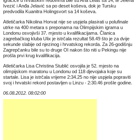
igračice u hrvatskim redovima bile su Ana Lelas sa 14, te Jelena
Ivezić i Anđa Jelavić sa po deset koševa, dok je Tursku
predvodila Kuanitra Holingsvort sa 14 koševa.
Atletičarka Nikolina Horvat nije se uspjela plasirati u polufinale
utrke na 400 metara s preponama na Olimpijskim igrama u
Londonu osvojivši 37. mjesto u kvalifikacijama. Članica
zagrebačkog kluba Ulix je istrčala rezultat 58.49 što je za dvije
sekunde slabije od njezinog i hrvatskog rekorda. Za 26-godišnju
Zagrepčanku bile su to druge OI nakon što niti u Pekingu nije
prošla prvi krug kvalifikacija.
Atletičarka Lisa Christina Stublić osvojila je 52. mjesto na
olimpijskom maratonu u Londonu od 118 djevojaka koje su
startale. Lisa je istrčala vrijeme 2:34.25 no nije uspjela popraviti
svoj i hrvatski rekord postavljen u Linzu - 2:30.46 prošle godine.
06.08.2012. 08:02:00