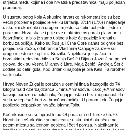
strijelca među kojima i oba hrvatska predstavnika imaju po jedan
promašaj.
U susretu petog kola A skupine hrvatske rukometašice su bez
većih problema pobijedile Veliku Britaniju 37:14 (17:6) i natjecanje
u skupini okončale na drugom mjestu sa četiri pobjede i jednim
porazom. Hrvatska je i prije ove utakmice osigurala plasman u
četvrtfinale, a bilo je samo upitno s koje će pozicije krenuti u
borbu za odličja. Kako su Rusija i Crna Gore danas odigrale bez
pobjednika 25:25, odabranice Vladimira Canjuge zauzele su
drugo mjesto u skupini iz Brazilki. Najefikasnije igračice u
hrvatskim redovima bile su Sonja Bašić i Dijana Jovetić sa po pet
golova, dok su Vesna Milanović Litre, Maja Zebić i Andreja Šerić
dodale po četiri gola. Kod Britanki najbolja je bila Kelsi Fairbrother
sa tri gola.
Hrvač Neven Žugaj je poražen u osmini finala kategorije do 74
kilograma d Azerbajdžanca Emina Ahmadova. Kako je Ahmadov
kasnije poražen u polufinalu, Žugaj je ostao i bez mogućnosti da
se kroz repesaž bori za brončano odličje. U prvom kolu Žugaj je
pobijedio egipatskog hrvača Islama Tolbu.
Košarkašice su se oprostile od OI porazom od Turske 65:70.
Hrvatske košarkašice su natjecanje u skupini A okončale na
petom mjestu sa jednom pobjeda i četiri poraza. Najefikasnije