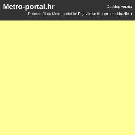
Metro-portal.hr
Desktop verzija
Dobrodošli na Metro-portal.hr!
Prijavite se
ili
nam se pridružite :)