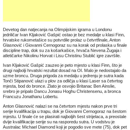
Devetog dan natjecanja na Olimpijskim igrama u Londonu
jedriličar Ivan Kljaković Gašpić ostao je bez medalje u klasi Finn,
hrvatske rukometašice su potvrdile prolaz u četvrtfinale, Anton
Glasnović i Giovanni Cernogoraz su na korak od prolaska u finale
discipline trap, dok su za košarkašice, hrvača Nevena Žugaja i
atletičarke Nikolinu Horvat i Lisu Christinu Stublić igre završile.
Ivan Kljaković Gašpić zauzeo je peto mjesto u klasi Finn, što je
drugi najbolji hrvatski rezultat dosad na OI. Malo je nedostajalo da
uzme broncu. Druga prigoda za medalju u jedrenju je sutra kada
Tonči Stipanović ulazi u plov za odličja u klasi Laser sa četvrtog
mjesta, bod do bronce. Zlato je osvojio Britanac Ben Ainslie,
srebro je pripalo Dancu Jonasu Hoghu Christensenu, a bronca
Francuzu Jonathanu Lobertu.
Anton Glasnović nalazi se na četvrtom mjestu nakon prve tri
serije kvalifikacija u trapu, dok je Giovanni Cernogoraz na šestom
mjestu. U finale će se plasirati najboljih šest strijelaca, a preostale
dvije kvalifikacije serije su na rasporedu sutra. U vodstvu je
Australac Michael Diamond koji je pogodio sve mete (75), dok pet