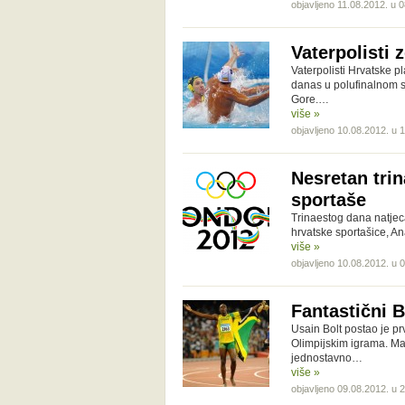
objavljeno 11.08.2012. u 
Vaterpolisti 
Vaterpolisti Hrvatske p
danas u polufinalnom su
Gore.…
više »
objavljeno 10.08.2012. u 
Nesretan trin
sportaše
Trinaestog dana natjeca
hrvatske sportašice, A
više »
objavljeno 10.08.2012. u 
Fantastični B
Usain Bolt postao je prv
Olimpijskim igrama. Ma k
jednostavno…
više »
objavljeno 09.08.2012. u 