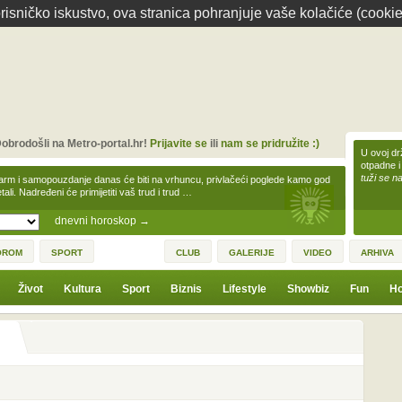
isničko iskustvo, ova stranica pohranjuje vaše kolačiće (cookie
obrodošli na Metro-portal.hr!
Prijavite se
ili
nam se pridružite :)
U ovoj dr
otpadne i
tuži se na
arm i samopouzdanje danas će biti na vrhuncu, privlačeći poglede kamo god
tali. Nadređeni će primijetiti vaš trud i trud …
dnevni horoskop
→
OROM
SPORT
CLUB
GALERIJE
VIDEO
ARHIVA
Život
Kultura
Sport
Biznis
Lifestyle
Showbiz
Fun
Ho