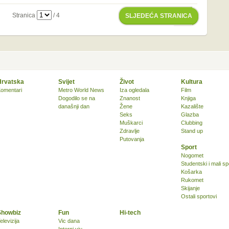
Stranica
/ 4
SLJEDEĆA STRANICA
Hrvatska
Svijet
Život
Kultura
omentari
Metro World News
Iza ogledala
Film
Dogodilo se na
Znanost
Knjiga
današnji dan
Žene
Kazalište
Seks
Glazba
Muškarci
Clubbing
Zdravlje
Stand up
Putovanja
Sport
Nogomet
Studentski i mali sp
Košarka
Rukomet
Skijanje
Ostali sportovi
Showbiz
Fun
Hi-tech
elevizija
Vic dana