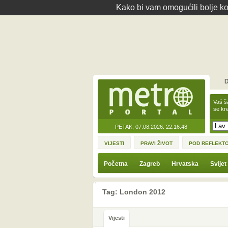
Kako bi vam omogućili bolje kor
D
Vaš š
se kre
PETAK, 07.08.2026.
22:16:48
VIJESTI
PRAVI ŽIVOT
POD REFLEKT
Početna
Zagreb
Hrvatska
Svijet
Tag: London 2012
Vijesti