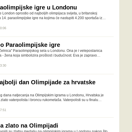
aolimpijske igre u Londonu
 London oprostio od najboljih olimpijaca svijeta, u britanskoj
su 14. paraolimpijske igre na kojima će nastupiti 4.200 sportaša iz…
10:06
io Paraolimpijske igre
ačelnica" Paraolimpijskog sela u Londonu. Ona je i veleposlanica
a - žena koja simbolizira prošlost i budućnost. Eva je zapravo…
13:30
najbolji dan Olimpijade za hrvatske
g dana natjecanja na Olimpijskim igrama u Londonu, Hrvatska je
 zlato vaterpolista i broncu rukometaša. Vaterpolisti su u finalu…
07:51
a zlato na Olimpijadi
svojili su zlatnu medalju na olimpijskim igrama u Londonu nakon što