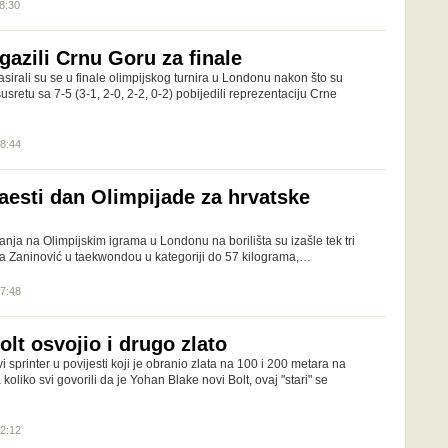
08:30
zgazili Crnu Goru za finale
lasirali su se u finale olimpijskog turnira u Londonu nakon što su
sretu sa 7-5 (3-1, 2-0, 2-2, 0-2) pobijedili reprezentaciju Crne
18:44
aesti dan Olimpijade za hrvatske
nja na Olimpijskim igrama u Londonu na borilišta su izašle tek tri
na Zaninović u taekwondou u kategoriji do 57 kilograma,…
07:48
olt osvojio i drugo zlato
i sprinter u povijesti koji je obranio zlata na 100 i 200 metara na
oliko svi govorili da je Yohan Blake novi Bolt, ovaj "stari" se
22:12