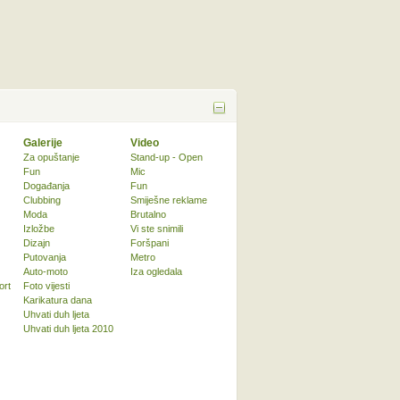
Galerije
Video
Za opuštanje
Stand-up - Open
Fun
Mic
Događanja
Fun
Clubbing
Smiješne reklame
Moda
Brutalno
Izložbe
Vi ste snimili
Dizajn
Foršpani
Putovanja
Metro
Auto-moto
Iza ogledala
ort
Foto vijesti
Karikatura dana
Uhvati duh ljeta
Uhvati duh ljeta 2010