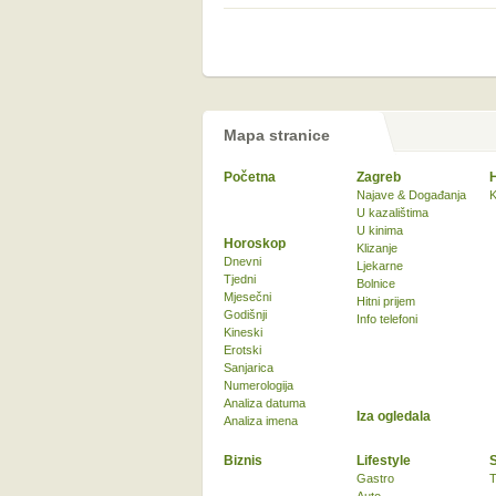
Mapa stranice
Početna
Zagreb
Najave & Događanja
K
U kazalištima
U kinima
Horoskop
Klizanje
Dnevni
Ljekarne
Tjedni
Bolnice
Mjesečni
Hitni prijem
Godišnji
Info telefoni
Kineski
Erotski
Sanjarica
Numerologija
Analiza datuma
Iza ogledala
Analiza imena
Biznis
Lifestyle
Gastro
T