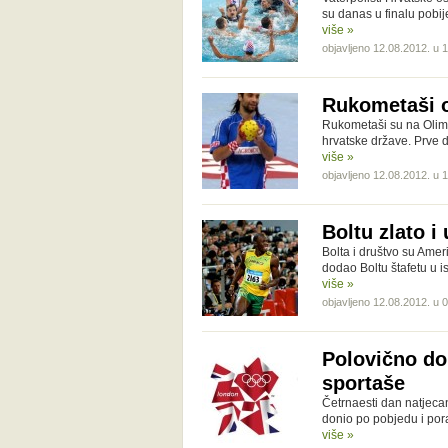
su danas u finalu pobije
više »
objavljeno 12.08.2012. u 
Rukometaši o
Rukometaši su na Olimp
hrvatske države. Prve dv
više »
objavljeno 12.08.2012. u 
Boltu zlato i 
Bolta i društvo su Ameri
dodao Boltu štafetu u 
više »
objavljeno 12.08.2012. u 
Polovično do
sportaše
Četrnaesti dan natjeca
donio po pobjedu i poraz
više »