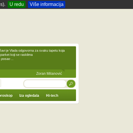
s).
U redu
Više informacija
žavi je Vlada odgovorna za svaku tapetu koja
 parket koji se rasklima
 posao ...
Zoran Milanović
TRAŽI
roskop
Iza ogledala
Hi-tech