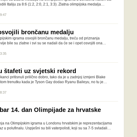
dili Italiju za 8:6 (1:2, 2:0, 2:1, 3:3). Zlatna olimpijska medalja…
19:47
svojili brončanu medalju
ijskim igrama osvojili brončanu medalju, treću od priznanja
ije bile su zlatne i svi su se nadali da će se i opet osvojiti ona…
13:35
u štafeti uz svjetski rekord
kanci pritisnuli prilično dobro, tako da je u zadnjoj izmjeni Blake
istom trenutku kada je Tyson Gay dodao Ryanu Baileyu, no tu je…
08:37
bar 14. dan Olimpijade za hrvatske
nja na Olimpijskim igrama u Londonu hrvatskim je reprezentacijama
 u polufinalu. Uspješni su bili vaterpolisti, koji su sa 7-5 svladali…