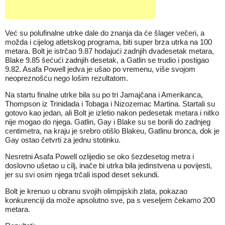
Već su polufinalne utrke dale do znanja da će šlager večeri, a
možda i cijelog atletskog programa, biti super brza utrka na 100
metara. Bolt je istrčao 9.87 hodajući zadnjih dvadesetak metara,
Blake 9.85 šećući zadnjih desetak, a Gatlin se trudio i postigao
9.82. Asafa Powell jedva je ušao po vremenu, više svojom
neopreznošću nego lošim rezultatom.
Na startu finalne utrke bila su po tri Jamajčana i Amerikanca,
Thompson iz Trinidada i Tobaga i Nizozemac Martina. Startali su
gotovo kao jedan, ali Bolt je izletio nakon pedesetak metara i nitko
nije mogao do njega. Gatlin, Gay i Blake su se borili do zadnjeg
centimetra, na kraju je srebro otišlo Blakeu, Gatlinu bronca, dok je
Gay ostao četvrti za jednu stotinku.
Nesretni Asafa Powell ozlijedio se oko šezdesetog metra i
doslovno ušetao u cilj, inače bi utrka bila jedinstvena u povijesti,
jer su svi osim njega trčali ispod deset sekundi.
Bolt je krenuo u obranu svojih olimpijskih zlata, pokazao
konkurenciji da može apsolutno sve, pa s veseljem čekamo 200
metara.