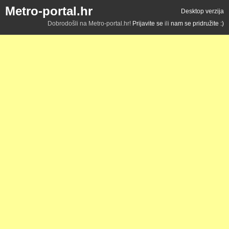
Metro-portal.hr
Desktop verzija
Dobrodošli na Metro-portal.hr!
Prijavite se
ili
nam se pridružite :)