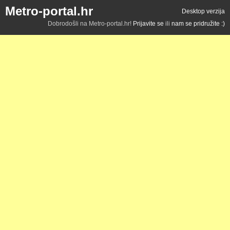
Metro-portal.hr
Desktop verzija
Dobrodošli na Metro-portal.hr!
Prijavite se
ili
nam se pridružite :)