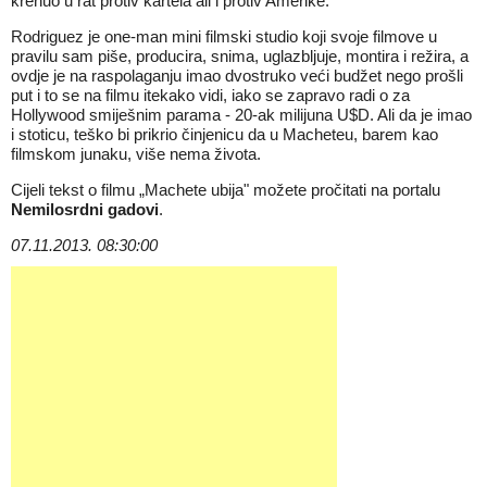
krenuo u rat protiv kartela ali i protiv Amerike.
Rodriguez je one-man mini filmski studio koji svoje filmove u
pravilu sam piše, producira, snima, uglazbljuje, montira i režira, a
ovdje je na raspolaganju imao dvostruko veći budžet nego prošli
put i to se na filmu itekako vidi, iako se zapravo radi o za
Hollywood smiješnim parama - 20-ak milijuna U$D. Ali da je imao
i stoticu, teško bi prikrio činjenicu da u Macheteu, barem kao
filmskom junaku, više nema života.
Cijeli tekst o filmu „Machete ubija" možete pročitati na portalu
Nemilosrdni gadovi
.
07.11.2013. 08:30:00