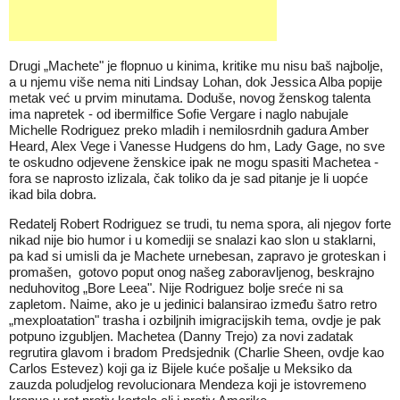
Drugi „Machete" je flopnuo u kinima, kritike mu nisu baš najbolje,
a u njemu više nema niti Lindsay Lohan, dok Jessica Alba popije
metak već u prvim minutama. Doduše, novog ženskog talenta
ima napretek - od ibermilfice Sofie Vergare i naglo nabujale
Michelle Rodriguez preko mladih i nemilosrdnih gadura Amber
Heard, Alex Vege i Vanesse Hudgens do hm, Lady Gage, no sve
te oskudno odjevene ženskice ipak ne mogu spasiti Machetea -
fora se naprosto izlizala, čak toliko da je sad pitanje je li uopće
ikad bila dobra.
Redatelj Robert Rodriguez se trudi, tu nema spora, ali njegov forte
nikad nije bio humor i u komediji se snalazi kao slon u staklarni,
pa kad si umisli da je Machete urnebesan, zapravo je groteskan i
promašen, gotovo poput onog našeg zaboravljenog, beskrajno
neduhovitog „Bore Leea". Nije Rodriguez bolje sreće ni sa
zapletom. Naime, ako je u jedinici balansirao između šatro retro
„mexploatation" trasha i ozbiljnih imigracijskih tema, ovdje je pak
potpuno izgubljen. Machetea (Danny Trejo) za novi zadatak
regrutira glavom i bradom Predsjednik (Charlie Sheen, ovdje kao
Carlos Estevez) koji ga iz Bijele kuće pošalje u Meksiko da
zauzda poludjelog revolucionara Mendeza koji je istovremeno