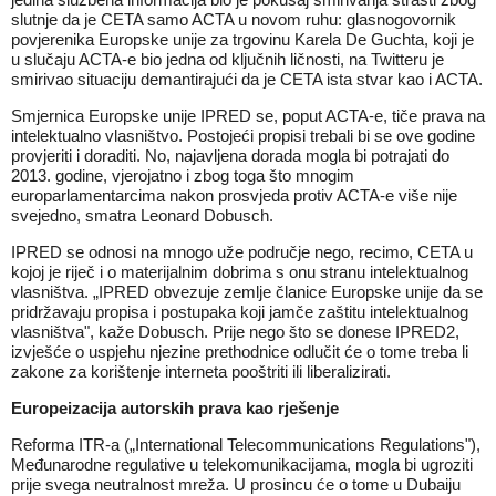
slutnje da je CETA samo ACTA u novom ruhu: glasnogovornik
povjerenika Europske unije za trgovinu Karela De Guchta, koji je
u slučaju ACTA-e bio jedna od ključnih ličnosti, na Twitteru je
smirivao situaciju demantirajući da je CETA ista stvar kao i ACTA.
Smjernica Europske unije IPRED se, poput ACTA-e, tiče prava na
intelektualno vlasništvo. Postojeći propisi trebali bi se ove godine
provjeriti i doraditi. No, najavljena dorada mogla bi potrajati do
2013. godine, vjerojatno i zbog toga što mnogim
europarlamentarcima nakon prosvjeda protiv ACTA-e više nije
svejedno, smatra Leonard Dobusch.
IPRED se odnosi na mnogo uže područje nego, recimo, CETA u
kojoj je riječ i o materijalnim dobrima s onu stranu intelektualnog
vlasništva. „IPRED obvezuje zemlje članice Europske unije da se
pridržavaju propisa i postupaka koji jamče zaštitu intelektualnog
vlasništva", kaže Dobusch. Prije nego što se donese IPRED2,
izvješće o uspjehu njezine prethodnice odlučit će o tome treba li
zakone za korištenje interneta pooštriti ili liberalizirati.
Europeizacija autorskih prava kao rješenje
Reforma ITR-a („International Telecommunications Regulations"),
Međunarodne regulative u telekomunikacijama, mogla bi ugroziti
prije svega neutralnost mreža. U prosincu će o tome u Dubaiju