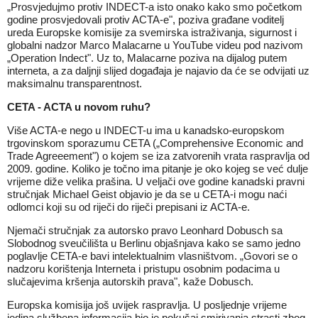
„Prosvjedujmo protiv INDECT-a isto onako kako smo početkom
godine prosvjedovali protiv ACTA-e", poziva građane voditelj
ureda Europske komisije za svemirska istraživanja, sigurnost i
globalni nadzor Marco Malacarne u YouTube videu pod nazivom
„Operation Indect". Uz to, Malacarne poziva na dijalog putem
interneta, a za daljnji slijed događaja je najavio da će se odvijati uz
maksimalnu transparentnost.
CETA - ACTA u novom ruhu?
Više ACTA-e nego u INDECT-u ima u kanadsko-europskom
trgovinskom sporazumu CETA („Comprehensive Economic and
Trade Agreeement") o kojem se iza zatvorenih vrata raspravlja od
2009. godine. Koliko je točno ima pitanje je oko kojeg se već dulje
vrijeme diže velika prašina. U veljači ove godine kanadski pravni
stručnjak Michael Geist objavio je da se u CETA-i mogu naći
odlomci koji su od riječi do riječi prepisani iz ACTA-e.
Njemači stručnjak za autorsko pravo Leonhard Dobusch sa
Slobodnog sveučilišta u Berlinu objašnjava kako se samo jedno
poglavlje CETA-e bavi intelektualnim vlasništvom. „Govori se o
nadzoru korištenja Interneta i pristupu osobnim podacima u
slučajevima kršenja autorskih prava", kaže Dobusch.
Europska komisija još uvijek raspravlja. U posljednje vrijeme
jedina službena informacija bio je pokušaj smirivanja strasti zbog