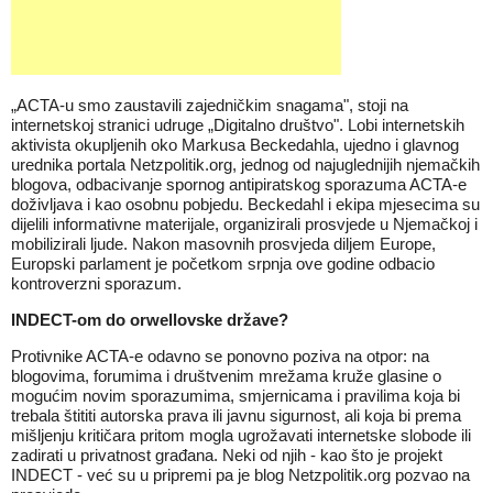
„ACTA-u smo zaustavili zajedničkim snagama", stoji na
internetskoj stranici udruge „Digitalno društvo". Lobi internetskih
aktivista okupljenih oko Markusa Beckedahla, ujedno i glavnog
urednika portala Netzpolitik.org, jednog od najuglednijih njemačkih
blogova, odbacivanje spornog antipiratskog sporazuma ACTA-e
doživljava i kao osobnu pobjedu. Beckedahl i ekipa mjesecima su
dijelili informativne materijale, organizirali prosvjede u Njemačkoj i
mobilizirali ljude. Nakon masovnih prosvjeda diljem Europe,
Europski parlament je početkom srpnja ove godine odbacio
kontroverzni sporazum.
INDECT-om do orwellovske države?
Protivnike ACTA-e odavno se ponovno poziva na otpor: na
blogovima, forumima i društvenim mrežama kruže glasine o
mogućim novim sporazumima, smjernicama i pravilima koja bi
trebala štititi autorska prava ili javnu sigurnost, ali koja bi prema
mišljenju kritičara pritom mogla ugrožavati internetske slobode ili
zadirati u privatnost građana. Neki od njih - kao što je projekt
INDECT - već su u pripremi pa je blog Netzpolitik.org pozvao na