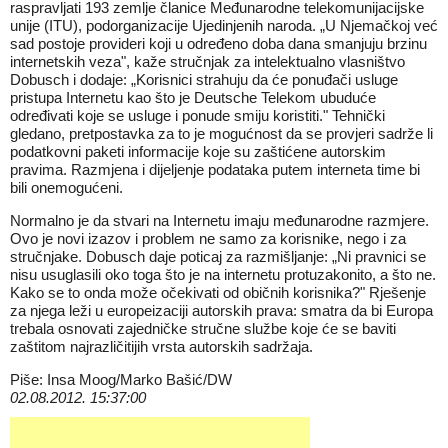
raspravljati 193 zemlje članice Međunarodne telekomunijacijske
unije (ITU), podorganizacije Ujedinjenih naroda. „U Njemačkoj već
sad postoje provideri koji u određeno doba dana smanjuju brzinu
internetskih veza", kaže stručnjak za intelektualno vlasništvo
Dobusch i dodaje: „Korisnici strahuju da će ponuđači usluge
pristupa Internetu kao što je Deutsche Telekom ubuduće
određivati koje se usluge i ponude smiju koristiti." Tehnički
gledano, pretpostavka za to je mogućnost da se provjeri sadrže li
podatkovni paketi informacije koje su zaštićene autorskim
pravima. Razmjena i dijeljenje podataka putem interneta time bi
bili onemogućeni.
Normalno je da stvari na Internetu imaju međunarodne razmjere.
Ovo je novi izazov i problem ne samo za korisnike, nego i za
stručnjake. Dobusch daje poticaj za razmišljanje: „Ni pravnici se
nisu usuglasili oko toga što je na internetu protuzakonito, a što ne.
Kako se to onda može očekivati od običnih korisnika?" Rješenje
za njega leži u europeizaciji autorskih prava: smatra da bi Europa
trebala osnovati zajedničke stručne službe koje će se baviti
zaštitom najrazličitijih vrsta autorskih sadržaja.
Piše: Insa Moog/Marko Bašić/DW
02.08.2012. 15:37:00