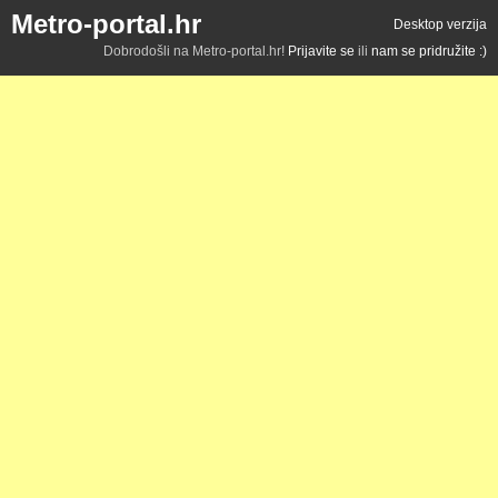
Metro-portal.hr
Desktop verzija
Dobrodošli na Metro-portal.hr!
Prijavite se
ili
nam se pridružite :)