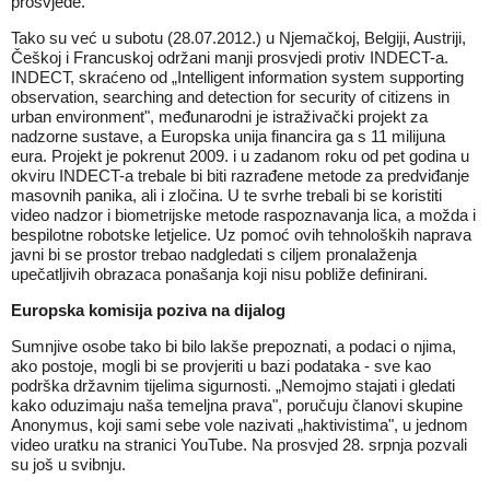
prosvjede.
Tako su već u subotu (28.07.2012.) u Njemačkoj, Belgiji, Austriji,
Češkoj i Francuskoj održani manji prosvjedi protiv INDECT-a.
INDECT, skraćeno od „Intelligent information system supporting
observation, searching and detection for security of citizens in
urban environment", međunarodni je istraživački projekt za
nadzorne sustave, a Europska unija financira ga s 11 milijuna
eura. Projekt je pokrenut 2009. i u zadanom roku od pet godina u
okviru INDECT-a trebale bi biti razrađene metode za predviđanje
masovnih panika, ali i zločina. U te svrhe trebali bi se koristiti
video nadzor i biometrijske metode raspoznavanja lica, a možda i
bespilotne robotske letjelice. Uz pomoć ovih tehnoloških naprava
javni bi se prostor trebao nadgledati s ciljem pronalaženja
upečatljivih obrazaca ponašanja koji nisu pobliže definirani.
Europska komisija poziva na dijalog
Sumnjive osobe tako bi bilo lakše prepoznati, a podaci o njima,
ako postoje, mogli bi se provjeriti u bazi podataka - sve kao
podrška državnim tijelima sigurnosti. „Nemojmo stajati i gledati
kako oduzimaju naša temeljna prava", poručuju članovi skupine
Anonymus, koji sami sebe vole nazivati „haktivistima", u jednom
video uratku na stranici YouTube. Na prosvjed 28. srpnja pozvali
su još u svibnju.