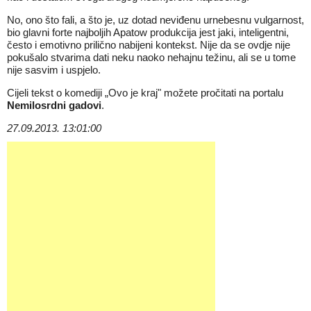
No, ono što fali, a što je, uz dotad neviđenu urnebesnu vulgarnost,
bio glavni forte najboljih Apatow produkcija jest jaki, inteligentni,
često i emotivno prilično nabijeni kontekst. Nije da se ovdje nije
pokušalo stvarima dati neku naoko nehajnu težinu, ali se u tome
nije sasvim i uspjelo.
Cijeli tekst o komediji „Ovo je kraj" možete pročitati na portalu
Nemilosrdni gadovi
.
27.09.2013. 13:01:00