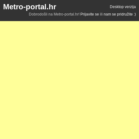
Metro-portal.hr
Desktop verzija
Dobrodošli na Metro-portal.hr!
Prijavite se
ili
nam se pridružite :)