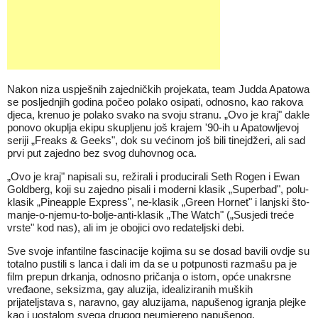
Nakon niza uspješnih zajedničkih projekata, team Judda Apatowa
se posljednjih godina počeo polako osipati, odnosno, kao rakova
djeca, krenuo je polako svako na svoju stranu. „Ovo je kraj" dakle
ponovo okuplja ekipu skupljenu još krajem '90-ih u Apatowljevoj
seriji „Freaks & Geeks", dok su većinom još bili tinejdžeri, ali sad
prvi put zajedno bez svog duhovnog oca.
„Ovo je kraj" napisali su, režirali i producirali Seth Rogen i Ewan
Goldberg, koji su zajedno pisali i moderni klasik „Superbad", polu-
klasik „Pineapple Express", ne-klasik „Green Hornet" i lanjski što-
manje-o-njemu-to-bolje-anti-klasik „The Watch" („Susjedi treće
vrste" kod nas), ali im je obojici ovo redateljski debi.
Sve svoje infantilne fascinacije kojima su se dosad bavili ovdje su
totalno pustili s lanca i dali im da se u potpunosti razmašu pa je
film prepun drkanja, odnosno pričanja o istom, opće unakrsne
vređaone, seksizma, gay aluzija, idealiziranih muških
prijateljstava s, naravno, gay aluzijama, napušenog igranja plejke
kao i uostalom svega drugog neumjereno napušenog.