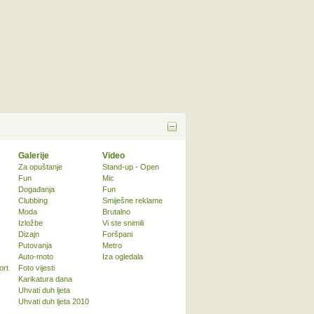
Galerije
Video
Za opuštanje
Stand-up - Open
Fun
Mic
Događanja
Fun
Clubbing
Smiješne reklame
Moda
Brutalno
Izložbe
Vi ste snimili
Dizajn
Foršpani
Putovanja
Metro
Auto-moto
Iza ogledala
ort
Foto vijesti
Karikatura dana
Uhvati duh ljeta
Uhvati duh ljeta 2010