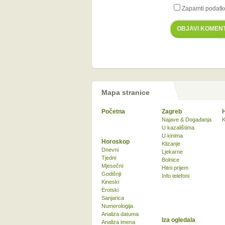
Zapamti podatk
OBJAVI KOMEN
Mapa stranice
Početna
Zagreb
Najave & Događanja
K
U kazalištima
U kinima
Horoskop
Klizanje
Dnevni
Ljekarne
Tjedni
Bolnice
Mjesečni
Hitni prijem
Godišnji
Info telefoni
Kineski
Erotski
Sanjarica
Numerologija
Analiza datuma
Iza ogledala
Analiza imena