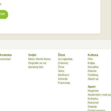
e
TAR
Hrvatska
Svijet
Život
Kultura
omentari
Metro World News
Iza ogledala
Film
Dogodilo se na
Znanost
Knjiga
današnji dan
Žene
Kazalište
Seks
Glazba
Muškarci
Clubbing
Zdravlje
Stand up
Putovanja
Sport
Nogomet
Studentski i mali sp
Košarka
Rukomet
Skijanje
Ostali sportovi