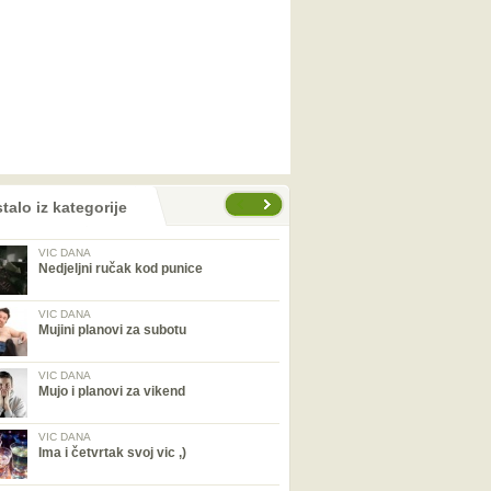
talo iz kategorije
VIC DANA
Nedjeljni ručak kod punice
VIC DANA
Mujini planovi za subotu
VIC DANA
Mujo i planovi za vikend
VIC DANA
Ima i četvrtak svoj vic ,)