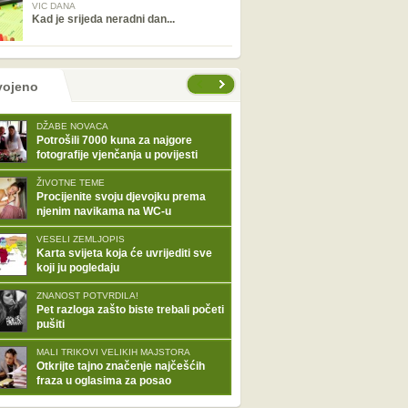
VIC DANA
Kad je srijeda neradni dan...
tranice
vojeno
DŽABE NOVACA
Potrošili 7000 kuna za najgore
fotografije vjenčanja u povijesti
ŽIVOTNE TEME
Procijenite svoju djevojku prema
njenim navikama na WC-u
VESELI ZEMLJOPIS
Karta svijeta koja će uvrijediti sve
koji ju pogledaju
ZNANOST POTVRDILA!
Pet razloga zašto biste trebali početi
pušiti
MALI TRIKOVI VELIKIH MAJSTORA
Otkrijte tajno značenje najčešćih
fraza u oglasima za posao