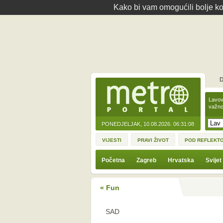
Kako bi vam omogućili bolje kor
D
Lavov
važno
PONEDJELJAK, 10.08.2026.
06:31:08
VIJESTI
PRAVI ŽIVOT
POD REFLEKT
Početna
Zagreb
Hrvatska
Svijet
« Fun
SAD