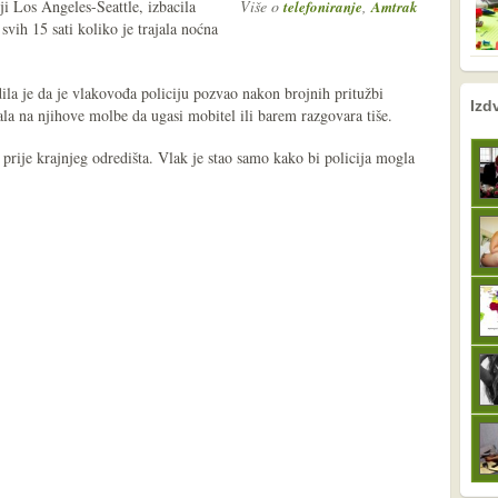
iji Los Angeles-Seattle, izbacila
Više o
,
telefoniranje
Amtrak
svih 15 sati koliko je trajala noćna
a je da je vlakovođa policiju pozvao nakon brojnih pritužbi
nema prethodne s
sljedeće
Izd
ala na njihove molbe da ugasi mobitel ili barem razgovara tiše.
 prije krajnjeg odredišta. Vlak je stao samo kako bi policija mogla