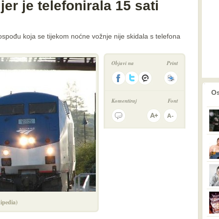
jer je telefonirala 15 sati
 gospođu koja se tijekom noćne vožnje nije skidala s telefona
Objavi na
Print
prethodno
2
Os
Komentiraj
Font
ipedia)