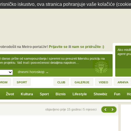
isničko iskustvo, ova stranica pohranjuje vaše kolačiće (cookie
obrodošli na Metro-portal.hr!
Prijavite se
ili
nam se pridružite :)
Ako misliš
agent gr
i danas pršte od samopouzdanja i spremni su preuzeti lidersku poziciju na
m projektu. Vaš trud i posvećenost detaljima napokon…
dnevni horoskop
→
OROM
SPORT
CLUB
GALERIJE
VIDEO
ARHIVA
Život
Kultura
Sport
Biznis
Lifestyle
Showbiz
Fun
Ho
Sljedeća vijest
Prethodna vijest
objavljeno prije 15 godina i 5 mjeseci