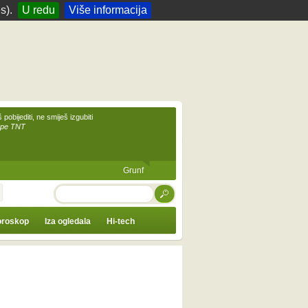
s).
U redu
Više informacija
 pobijediti, ne smiješ izgubiti
upe TNT
Grunf
TRAŽI
roskop
Iza ogledala
Hi-tech