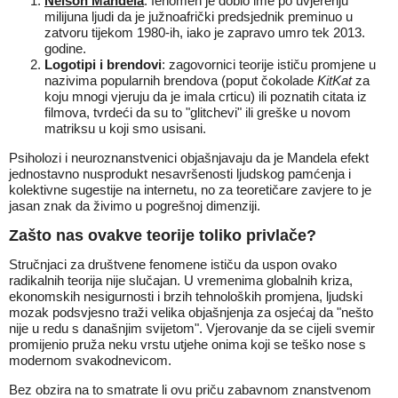
Nelson Mandela
: fenomen je dobio ime po uvjerenju
milijuna ljudi da je južnoafrički predsjednik preminuo u
zatvoru tijekom 1980-ih, iako je zapravo umro tek 2013.
godine.
Logotipi i brendovi
: zagovornici teorije ističu promjene u
nazivima popularnih brendova (poput čokolade
KitKat
za
koju mnogi vjeruju da je imala crticu) ili poznatih citata iz
filmova, tvrdeći da su to "glitchevi" ili greške u novom
matriksu u koji smo usisani.
Psiholozi i neuroznanstvenici objašnjavaju da je Mandela efekt
jednostavno nusprodukt nesavršenosti ljudskog pamćenja i
kolektivne sugestije na internetu, no za teoretičare zavjere to je
jasan znak da živimo u pogrešnoj dimenziji.
Zašto nas ovakve teorije toliko privlače?
Stručnjaci za društvene fenomene ističu da uspon ovako
radikalnih teorija nije slučajan. U vremenima globalnih kriza,
ekonomskih nesigurnosti i brzih tehnoloških promjena, ljudski
mozak podsvjesno traži velika objašnjenja za osjećaj da "nešto
nije u redu s današnjim svijetom". Vjerovanje da se cijeli svemir
promijenio pruža neku vrstu utjehe onima koji se teško nose s
modernom svakodnevicom.
Bez obzira na to smatrate li ovu priču zabavnom znanstvenom