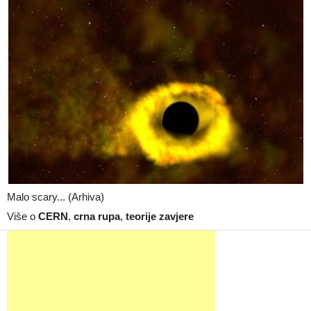
Malo scary... (Arhiva)
Više o
CERN
,
crna rupa
,
teorije zavjere