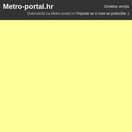
Metro-portal.hr
Desktop verzija
Dobrodošli na Metro-portal.hr!
Prijavite se
ili
nam se pridružite :)