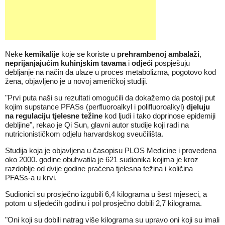
Neke
kemikalije
koje se koriste u
prehrambenoj ambalaži
,
neprijanjajućim kuhinjskim tavama
i
odjeći
pospješuju
debljanje na način da ulaze u proces metabolizma, pogotovo kod
žena, objavljeno je u novoj američkoj studiji.
"Prvi puta naši su rezultati omogućili da dokažemo da postoji put
kojim supstance PFASs (perfluoroalkyl i polifluoroalkyl)
djeluju
na regulaciju tjelesne težine
kod ljudi i tako doprinose epidemiji
debljine", rekao je Qi Sun, glavni autor studije koji radi na
nutricionističkom odjelu harvardskog sveučilišta.
Studija koja je objavljena u časopisu PLOS Medicine i provedena
oko 2000. godine obuhvatila je 621 sudionika kojima je kroz
razdoblje od dvije godine praćena tjelesna težina i količina
PFASs-a u krvi.
Sudionici su prosječno izgubili 6,4 kilograma u šest mjeseci, a
potom u sljedećih godinu i pol prosječno dobili 2,7 kilograma.
"Oni koji su dobili natrag više kilograma su upravo oni koji su imali