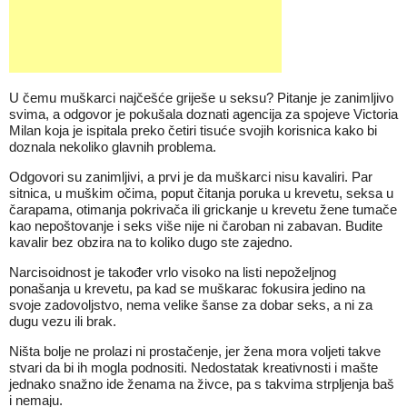
U čemu muškarci najčešće griješe u seksu? Pitanje je zanimljivo
svima, a odgovor je pokušala doznati agencija za spojeve Victoria
Milan koja je ispitala preko četiri tisuće svojih korisnica kako bi
doznala nekoliko glavnih problema.
Odgovori su zanimljivi, a prvi je da muškarci nisu kavaliri. Par
sitnica, u muškim očima, poput čitanja poruka u krevetu, seksa u
čarapama, otimanja pokrivača ili grickanje u krevetu žene tumače
kao nepoštovanje i seks više nije ni čaroban ni zabavan. Budite
kavalir bez obzira na to koliko dugo ste zajedno.
Narcisoidnost je također vrlo visoko na listi nepoželjnog
ponašanja u krevetu, pa kad se muškarac fokusira jedino na
svoje zadovoljstvo, nema velike šanse za dobar seks, a ni za
dugu vezu ili brak.
Ništa bolje ne prolazi ni prostačenje, jer žena mora voljeti takve
stvari da bi ih mogla podnositi. Nedostatak kreativnosti i mašte
jednako snažno ide ženama na živce, pa s takvima strpljenja baš
i nemaju.