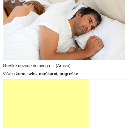
Greške dovode do ovoga ... (Arhiva)
Više o
žene
,
seks
,
muškarci
,
pogreške