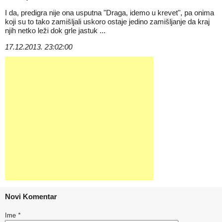
I da, predigra nije ona usputna "Draga, idemo u krevet", pa onima
koji su to tako zamišljali uskoro ostaje jedino zamišljanje da kraj
njih netko leži dok grle jastuk ...
17.12.2013. 23:02:00
Novi Komentar
Ime
*