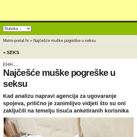
Metro-portal.hr
»
Najčešće muške pogreške u seksu
« SEKS
EHH ...
Najčešće muške pogreške u
seksu
Kad analizu napravi agencija za ugovaranje
spojeva, prilično je zanimlijvo vidjeti što su oni
zaključili na temelju tisuća anketiranih korisnika