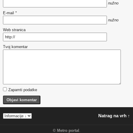
nužno
E-mail
*
nužno
Web stranica
Tvoj komentar
Zapamti podatke
Objavi komentar
Natrag na vrh ↑
©
Metro portal
.