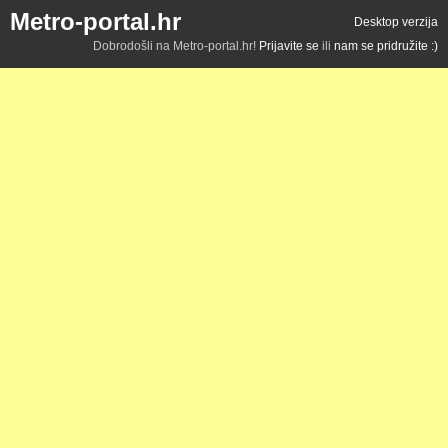
Metro-portal.hr
Desktop verzija
Dobrodošli na Metro-portal.hr!
Prijavite se
ili
nam se pridružite :)