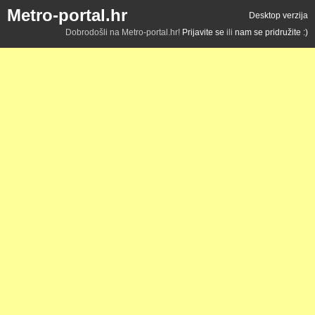
Metro-portal.hr
Desktop verzija
Dobrodošli na Metro-portal.hr!
Prijavite se
ili
nam se pridružite :)