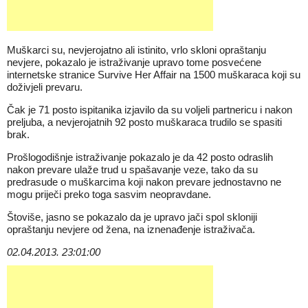
Muškarci su, nevjerojatno ali istinito, vrlo skloni opraštanju
nevjere, pokazalo je istraživanje upravo tome posvećene
internetske stranice Survive Her Affair na 1500 muškaraca koji su
doživjeli prevaru.
Čak je 71 posto ispitanika izjavilo da su voljeli partnericu i nakon
preljuba, a nevjerojatnih 92 posto muškaraca trudilo se spasiti
brak.
Prošlogodišnje istraživanje pokazalo je da 42 posto odraslih
nakon prevare ulaže trud u spašavanje veze, tako da su
predrasude o muškarcima koji nakon prevare jednostavno ne
mogu priječi preko toga sasvim neopravdane.
Štoviše, jasno se pokazalo da je upravo jači spol skloniji
opraštanju nevjere od žena, na iznenađenje istraživača.
02.04.2013. 23:01:00