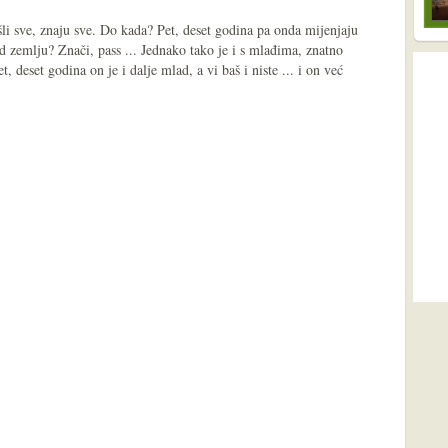
rošli sve, znaju sve. Do kada? Pet, deset godina pa onda mijenjaju
od zemlju? Znači, pass ... Jednako tako je i s mlađima, znatno
t, deset godina on je i dalje mlad, a vi baš i niste ... i on već