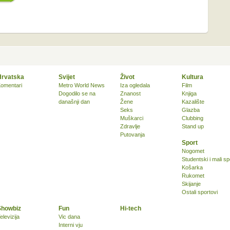
Hrvatska
Svijet
Život
Kultura
omentari
Metro World News
Iza ogledala
Film
Dogodilo se na
Znanost
Knjiga
današnji dan
Žene
Kazalište
Seks
Glazba
Muškarci
Clubbing
Zdravlje
Stand up
Putovanja
Sport
Nogomet
Studentski i mali sp
Košarka
Rukomet
Skijanje
Ostali sportovi
Showbiz
Fun
Hi-tech
elevizija
Vic dana
Interni vju