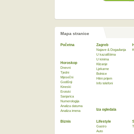
Mapa stranice
Početna
Zagreb
Najave & Događanja
K
U kazalištima
U kinima
Horoskop
Klizanje
Dnevni
Ljekarne
Tjedni
Bolnice
Mjesečni
Hitni prijem
Godišnji
Info telefoni
Kineski
Erotski
Sanjarica
Numerologija
Analiza datuma
Iza ogledala
Analiza imena
Biznis
Lifestyle
Gastro
T
Auto