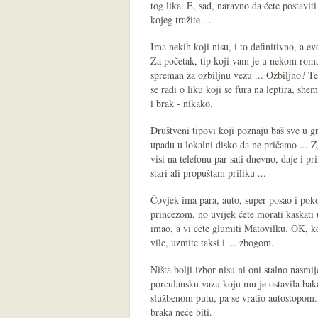
tog lika. E, sad, naravno da ćete postaviti
kojeg tražite ...
Ima nekih koji nisu, i to definitivno, a ev
Za početak, tip koji vam je u nekom roma
spreman za ozbiljnu vezu ... Ozbiljno? Te f
se radi o liku koji se fura na leptira, she
i brak - nikako.
Društveni tipovi koji poznaju baš sve u g
upadu u lokalni disko da ne pričamo ... Z
visi na telefonu par sati dnevno, daje i pr
stari ali propuštam priliku ...
Čovjek ima para, auto, super posao i pokoj
princezom, no uvijek ćete morati kaskati u
imao, a vi ćete glumiti Matovilku. OK, kom
vile, uzmite taksi i ... zbogom.
Ništa bolji izbor nisu ni oni stalno nasmij
porculansku vazu koju mu je ostavila baka,
službenom putu, pa se vratio autostopom.
braka neće biti.