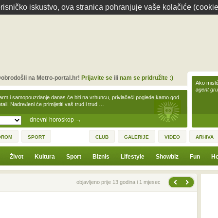
isničko iskustvo, ova stranica pohranjuje vaše kolačiće (cookie
obrodošli na Metro-portal.hr!
Prijavite se
ili
nam se pridružite :)
Ako misliš
agent gr
arm i samopouzdanje danas će biti na vrhuncu, privlačeći poglede kamo god
tali. Nadređeni će primijetiti vaš trud i trud …
dnevni horoskop
→
OROM
SPORT
CLUB
GALERIJE
VIDEO
ARHIVA
Život
Kultura
Sport
Biznis
Lifestyle
Showbiz
Fun
Ho
Sljedeća vijest
Prethodna vijest
objavljeno prije 13 godina i 1 mjesec