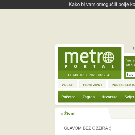
Kako bi vam omogućili bolje kor
D
Vaš š
se kre
PETAK, 07.08.2026.
06:56:41
VIJESTI
PRAVI ŽIVOT
POD REFLEKT
Početna
Zagreb
Hrvatska
Svijet
« Život
GLAVOM BEZ OBZIRA :)