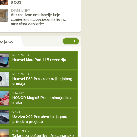
8 OSS
ZNATE LI IH?
Alternativne destinacije koje
zamjenjuju najposjećenija ljetna
turistička odredišta
tranice
vojeno
RECENZIJA
Huawei MatePad 11.5 recenzija
RECENZIJA
Huawei P60 Pro - recenzija sjajnog
uređaja
SJAJNO
HONOR Magic5 Pro - snimajte bez
muke
VIVO
Uz vivo X90 Pro uhvatite ljepotu
prirode u proljeće
PUTOPIS :)
Tajland za početnike - Andamansko