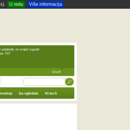
s).
U redu
Više informacija
 pobijediti, ne smiješ izgubiti
upe TNT
Grunf
TRAŽI
roskop
Iza ogledala
Hi-tech