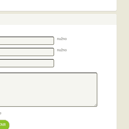
nužno
nužno
e
TAR