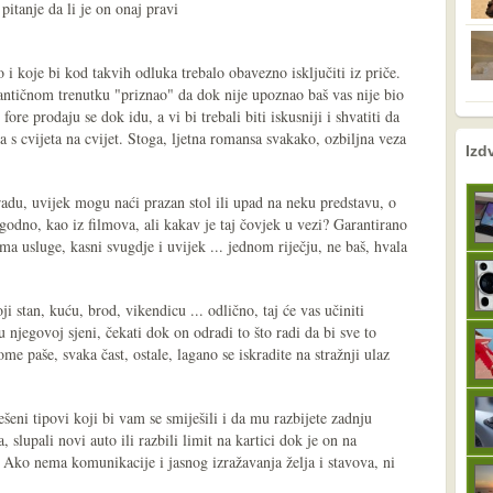
 pitanje da li je on onaj pravi
o i koje bi kod takvih odluka trebalo obavezno isključiti iz priče.
ntičnom trenutku "priznao" da dok nije upoznao baš vas nije bio
ore prodaju se dok idu, a vi bi trebali biti iskusniji i shvatiti da
ma s cvijeta na cvijet. Stoga, ljetna romansa svakako, ozbiljna veza
nema prethodne s
sljedeće
Izd
radu, uvijek mogu naći prazan stol ili upad na neku predstavu, o
godno, kao iz filmova, ali kakav je taj čovjek u vezi? Garantirano
ima usluge, kasni svugdje i uvijek ... jednom riječju, ne baš, hvala
i stan, kuću, brod, vikendicu ... odlično, taj će vas učiniti
 njegovoj sjeni, čekati dok on odradi to što radi da bi sve to
e paše, svaka čast, ostale, lagano se iskradite na stražnji ulaz
ešeni tipovi koji bi vam se smiješili i da mu razbijete zadnju
 slupali novi auto ili razbili limit na kartici dok je on na
 Ako nema komunikacije i jasnog izražavanja želja i stavova, ni