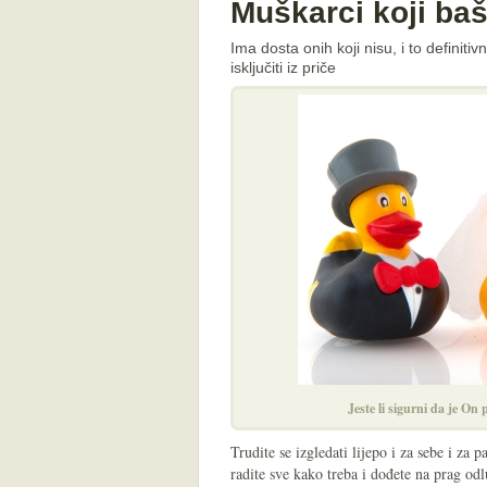
Muškarci koji baš
Ima dosta onih koji nisu, i to definiti
isključiti iz priče
Jeste li sigurni da je On
Trudite se izgledati lijepo i za sebe i za p
radite sve kako treba i dođete na prag odl