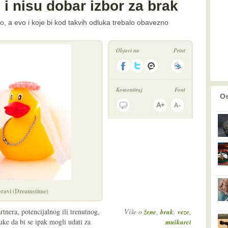
 i nisu dobar izbor za brak
vno, a evo i koje bi kod takvih odluka trebalo obavezno
Objavi na
Print
Komentiraj
Font
prethodno
2
Os
 pravi (Dreamstime)
artnera, potencijalnog ili trenutnog,
Više o
,
,
,
žene
brak
veze
uke da bi se ipak mogli udati za
muškarci