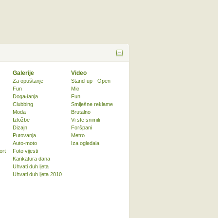
Galerije
Video
Za opuštanje
Stand-up - Open
Fun
Mic
Događanja
Fun
Clubbing
Smiješne reklame
Moda
Brutalno
Izložbe
Vi ste snimili
Dizajn
Foršpani
Putovanja
Metro
Auto-moto
Iza ogledala
ort
Foto vijesti
Karikatura dana
Uhvati duh ljeta
Uhvati duh ljeta 2010