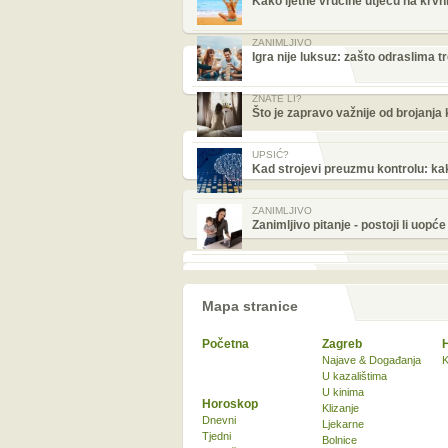
Kako ljetne vrućine utječu na krvni
ZANIMLJIVO
Igra nije luksuz: zašto odraslima 
ZNATE LI?
Što je zapravo važnije od brojanja
UPSIĆ?
Kad strojevi preuzmu kontrolu: kak
ZANIMLJIVO
Zanimljivo pitanje - postoji li uopć
Mapa stranice
Početna
Zagreb
Najave & Događanja
K
U kazalištima
U kinima
Horoskop
Klizanje
Dnevni
Ljekarne
Tjedni
Bolnice