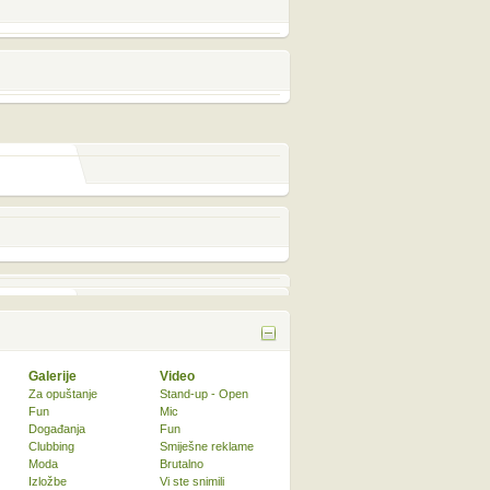
Galerije
Video
Za opuštanje
Stand-up - Open
Fun
Mic
Događanja
Fun
Clubbing
Smiješne reklame
Moda
Brutalno
Izložbe
Vi ste snimili