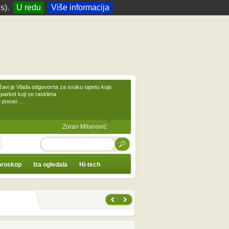
s).
U redu
Više informacija
žavi je Vlada odgovorna za svaku tapetu koja
 parket koji se rasklima
 posao ...
Zoran Milanović
TRAŽI
roskop
Iza ogledala
Hi-tech