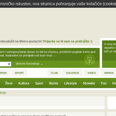
isničko iskustvo, ova stranica pohranjuje vaše kolačiće (cookie
obrodošli na Metro-portal.hr!
Prijavite se
ili
nam se pridružite :)
U ovoj dr
otpadne i
tuži se na
arm i samopouzdanje danas će biti na vrhuncu, privlačeći poglede kamo god
tali. Nadređeni će primijetiti vaš trud i trud …
dnevni horoskop
→
OROM
SPORT
CLUB
GALERIJE
VIDEO
ARHIVA
Život
Kultura
Sport
Biznis
Lifestyle
Showbiz
Fun
Ho
kcije
1
3