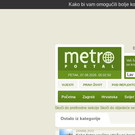
Kako bi vam omogućili bolje kor
D
Vaš š
se kre
PETAK, 07.08.2026.
05:02:50
VIJESTI
PRAVI ŽIVOT
POD REFLEKT
Početna
Zagreb
Hrvatska
Svijet
Skoči do prethodne sekcije
Skoči do slijedeće se
Ostalo iz kategorije
ZANIMLJIVO