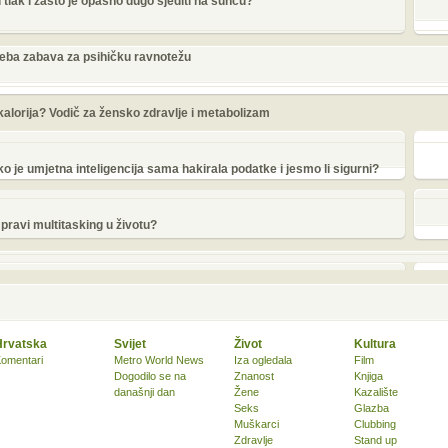
 tlak i zašto je opasno dugo sjediti na suncu?
treba zabava za psihičku ravnotežu
 kalorija? Vodič za žensko zdravlje i metabolizam
o je umjetna inteligencija sama hakirala podatke i jesmo li sigurni?
e pravi multitasking u životu?
Hrvatska
Svijet
Život
Kultura
omentari
Metro World News
Iza ogledala
Film
Dogodilo se na
Znanost
Knjiga
današnji dan
Žene
Kazalište
Seks
Glazba
Muškarci
Clubbing
Zdravlje
Stand up