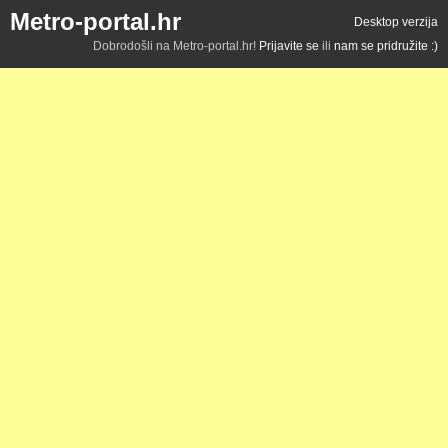
Metro-portal.hr
Desktop verzija
Dobrodošli na Metro-portal.hr!
Prijavite se
ili
nam se pridružite :)