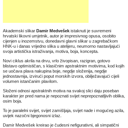
Akademski slikar
Damir Medvešek
istaknuti je suvremeni
hrvatski likovni umjetnik, autor je impresivnog opusa, osobito
cijenjen u inozemstvu, donedavni glavni slikar u zagrebačkom
HNK-u i danas vrijedno slika u atelijeru, neumorno nastavljajući
svoja artistička istraživanja, motiva, boja, koncepta.
Novi ciklus akrila na drvu, vrlo živopisan, razigran, gotovo
blistavo optimističan, s klasičnim apstraktnim motivima, kod kojih
se uočava plava nakupina boje, negdje složenija, negdje
jednostavnija, izvirući poput morskih izvora, obilježavajući cijeli
volumen istančanim plavilom.
Složeni odnosi apstraktnih motiva na svakoj slici daju poseban
karakter jer pred nama je nepoznati svijet neprepoznatljivih oblika,
osim boja.
To je paralelni svijet, svijet zamišljaja, svijet nade i mogućeg azila,
uvijek nazočni bjegonosni izlaz.
Damir Medvešek kreirao je čudesni nefigurativni, ali simpatični