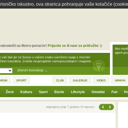
isničko iskustvo, ova stranica pohranjuje vaše kolačiće (cookie
obrodošli na Metro-portal.hr!
Prijavite se
ili
nam se pridružite :)
Ako misliš
agent gr
e vaš dan jer se Sunce u vašem znaku savršeno spaja s moćnim
čkim tranzitima. Zračite nevjerojatnim samopouzdanjem i magnets…
dnevni horoskop
→
OROM
SPORT
CLUB
GALERIJE
VIDEO
ARHIVA
Život
Kultura
Sport
Biznis
Lifestyle
Showbiz
Fun
Ho
Sljedeća vijest
Prethodna vijest
objavljeno prije 7 godina i 8 mjeseci