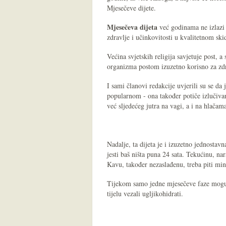
Mjesečeve dijete.
Mjesečeva dijeta
već godinama ne izlazi 
zdravlje i učinkovitosti u kvalitetnom sk
Većina svjetskih religija savjetuje post, a
organizma postom izuzetno korisno za zdr
I sami članovi redakcije uvjerili su se da 
popularnom - ona također potiče izlučiva
već sljedećeg jutra na vagi, a i na hlačama
Nadalje, ta dijeta je i izuzetno jednostavn
jesti baš ništa puna 24 sata. Tekućinu, nar
Kavu, također nezaslađenu, treba piti mi
Tijekom samo jedne mjesečeve faze moguće
tijelu vezali ugljikohidrati.