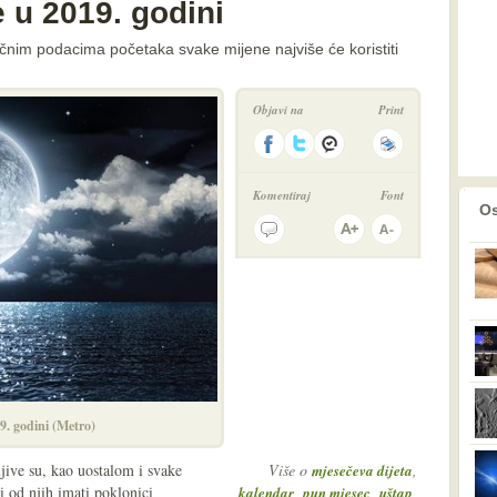
 u 2019. godini
čnim podacima početaka svake mijene najviše će koristiti
Objavi na
Print
Komentiraj
Font
prethodno
2
Os
9. godini (Metro)
ive su, kao uostalom i svake
Više o
,
mjesečeva dijeta
ti od njih imati poklonici
,
,
,
kalendar
pun mjesec
uštap