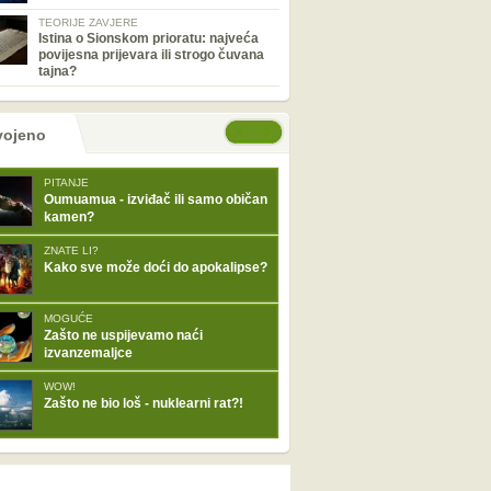
TEORIJE ZAVJERE
Istina o Sionskom prioratu: najveća
povijesna prijevara ili strogo čuvana
tajna?
tranice
će stranice
vojeno
PITANJE
Oumuamua - izviđač ili samo običan
kamen?
ZNATE LI?
Kako sve može doći do apokalipse?
MOGUĆE
Zašto ne uspijevamo naći
izvanzemaljce
WOW!
Zašto ne bio loš - nuklearni rat?!