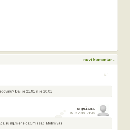
novi komentar ↓
S
#1
govinu? Dali je 21.01 ili je 20.01
snježana
15.07.2019. 21:38
da su mj.mjene datumi i sati. Molim vas