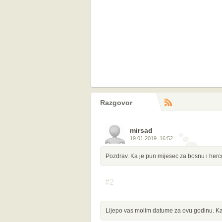
Razgovor
RS
komentara
mirsad
19.01.2019. 16:52
Pozdrav. Ka je pun mijesec za bosnu i herce
#2
Lijepo vas molim datume za ovu godinu. Ka