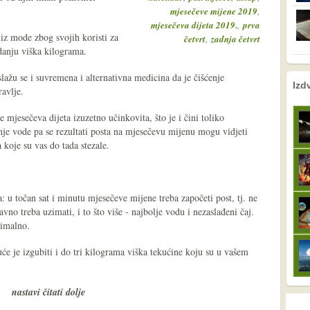
,
mjesečeve mijene 2019
,
mjesečeva dijeta 2019.
prva
iz mode zbog svojih koristi za
,
četvrt
zadnja četvrt
idanju viška kilograma.
 slažu se i suvremena i alternativna medicina da je čišćenje
nema prethodne s
nema sljede
Izd
avlje.
je mjesečeva dijeta izuzetno učinkovita, što je i čini toliko
nje vode pa se rezultati posta na mjesečevu mijenu mogu vidjeti
 koje su vas do tada stezale.
a: u točan sat i minutu mjesečeve mijene treba započeti post, tj. ne
avno treba uzimati, i to što više - najbolje vodu i nezaslađeni čaj.
nimalno.
 je izgubiti i do tri kilograma viška tekućine koju su u vašem
nastavi čitati dolje