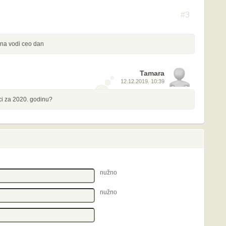
#3
 na vodi ceo dan
Tamara
12.12.2019. 10:39
aci za 2020. godinu?
nužno
nužno