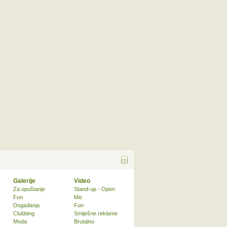
Galerije
Video
Za opuštanje
Stand-up - Open
Fun
Mic
Događanja
Fun
Clubbing
Smiješne reklame
Moda
Brutalno