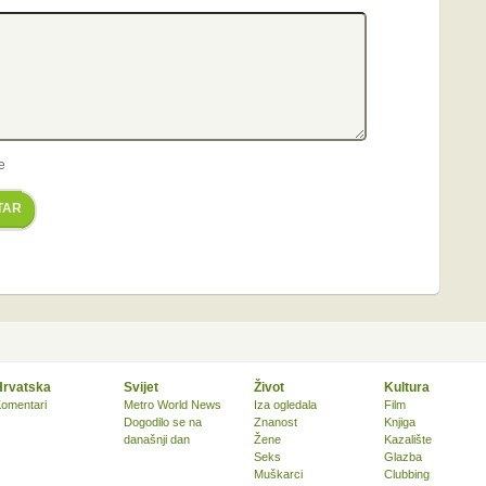
e
TAR
Hrvatska
Svijet
Život
Kultura
omentari
Metro World News
Iza ogledala
Film
Dogodilo se na
Znanost
Knjiga
današnji dan
Žene
Kazalište
Seks
Glazba
Muškarci
Clubbing