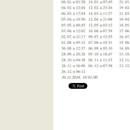
06. 01. u 01:28
14. 01. u 07:45
21. 01
04. 02. u 22:04
12. 02. u 23:26
19. 02
06. 03. u 17:04
14. 03. u 11:27
21. 03
05. 04. u 10:50
12. 04. u 21:08
19. 04
05. 05. u 00:45
12. 05. u 03:12
18. 05
03. 06. u 12:02
10. 06. u 07:59
17. 06
02. 07. u 21:17
09. 07. u 12:55
16. 07
01. 08. u 05:12
07. 08. u 19:31
15. 08
30. 08. u 12:37
06. 09. u 05:10
14. 09
28. 09. u 20:26
05. 10. u 18:47
13. 10
28. 10. u 04:38
04. 11. u 11:23
12. 11
26. 11. u 16:06
04. 12. u 07:58
12. 12
26. 12. u 06:12
30.12.2018. 18:01:00