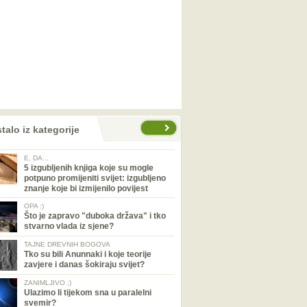
talo iz kategorije
E, DA...
5 izgubljenih knjiga koje su mogle
potpuno promijeniti svijet: izgubljeno
znanje koje bi izmijenilo povijest
OPA :)
Što je zapravo "duboka država" i tko
stvarno vlada iz sjene?
TAJNE DREVNIH BOGOVA
Tko su bili Anunnaki i koje teorije
zavjere i danas šokiraju svijet?
ZANIMLJIVO ;)
Ulazimo li tijekom sna u paralelni
svemir?