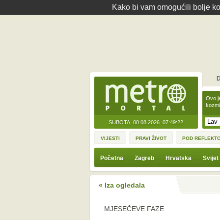
Kako bi vam omogućili bolje kor
D
Ovo j
kozmi
SUBOTA, 08.08.2026.
07:49:22
VIJESTI
PRAVI ŽIVOT
POD REFLEKT
Početna
Zagreb
Hrvatska
Svijet
« Iza ogledala
MJESEČEVE FAZE