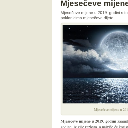
Mjesečeve mijene
Mjesečeve mijene u 2019. godini s to
poklonicima mjesečeve dijete
Mjesečeve mijene u 201
Mjesečeve mijene u 2019. godini
zanimlj
godine, iz više razloga, a najviše će koris