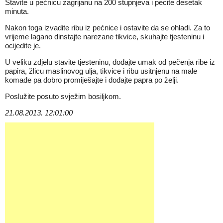
Stavite u pećnicu zagrijanu na 200 stupnjeva i pecite desetak
minuta.
Nakon toga izvadite ribu iz pećnice i ostavite da se ohladi. Za to
vrijeme lagano dinstajte narezane tikvice, skuhajte tjesteninu i
ocijedite je.
U veliku zdjelu stavite tjesteninu, dodajte umak od pečenja ribe iz
papira, žlicu maslinovog ulja, tikvice i ribu usitnjenu na male
komade pa dobro promiješajte i dodajte papra po želji.
Poslužite posuto svježim bosiljkom.
21.08.2013. 12:01:00