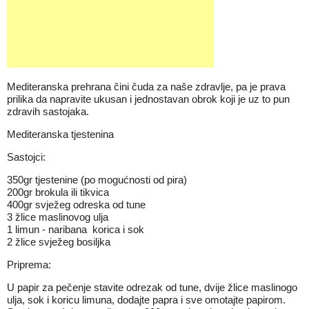
Mediteranska prehrana čini čuda za naše zdravlje, pa je prava
prilika da napravite ukusan i jednostavan obrok koji je uz to pun
zdravih sastojaka.
Mediteranska tjestenina
Sastojci:
350gr tjestenine (po mogućnosti od pira)
200gr brokula ili tikvica
400gr svježeg odreska od tune
3 žlice maslinovog ulja
1 limun - naribana korica i sok
2 žlice svježeg bosiljka
Priprema:
U papir za pečenje stavite odrezak od tune, dvije žlice maslinogo
ulja, sok i koricu limuna, dodajte papra i sve omotajte papirom.