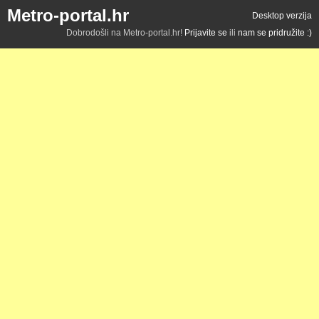
Metro-portal.hr
Desktop verzija
Dobrodošli na Metro-portal.hr!
Prijavite se
ili
nam se pridružite :)