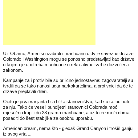
Uz Obamu, Ameri su izabrali i marihuanu u dvije savezne države.
Colorado i Washington mogu se ponosno predstavljati kao države
u kojima je upotreba marihuane u rekreativne svrhe dozvoljena
zakonom.
Kampanje za i protiv bile su prilično jednostavne: zagovaratelji su
tvrdili da se tako nanosi udar narkokartelima, a protivnici da će te
države preplaviti dileri.
Očito je prva varijanta bila bliža stanovništvu, kad su se odlučili
za nju. Tako će veseli punoljetni stanovnici Colorada moći
mjesečno kupiti do 28 grama marihuane, a uz to će moći doma
posaditi do šest stabljika za osobnu uporabu.
American dream, nema što - gledaš Grand Canyon i trošiš ganju
iz svog vrta ...