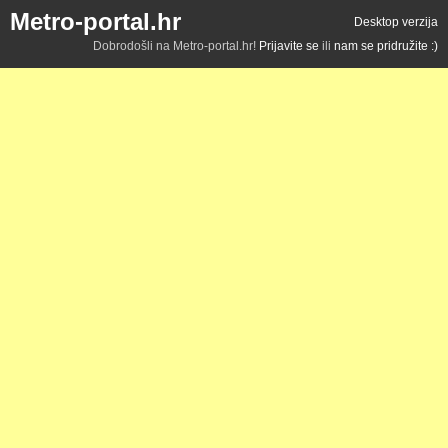
Metro-portal.hr
Desktop verzija
Dobrodošli na Metro-portal.hr!
Prijavite se
ili
nam se pridružite :)