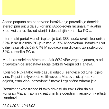
Jedno potpuno neznanstveno istraživanje potvrdilo je donekle
stereotipnu priču da su korisnici Apppleovih računala mlađahni
kreativci za razliku od starijih i dosadnijih korisnika PC-a.
Internetski portal Hunch ispitao je čak 388 tisuća svojih korisnika i
52% ih se izjasnilo PC-jevcima, a 25% Macovcima. Istraživali su
dalje i saznali da čak 67% Macovaca ima diplomu za razliku od
54% korisnika PC-a.
Među korisnicima Maca ima čak 80% više vegetarijanaca, a od
prijevoznih će sredstava radije izabrati Vespu od Harleya.
Korisnici PC-a tako vole casual odjeću, sendviče od tune, bijelo
vino, Pepsi i hollywoodske filmove, a Macovci dizajnersku
odjeću, crno vino, nezavisne filmove i egzotična zdrava jela.
Rezultat ankete trebao bi tako dovesti do zaključka da su
korisnici Maca hrabriji i kreativniji ili, zločestijim riječnikom - elitisti
i snobovi.
23.04.2011. 12:11:02