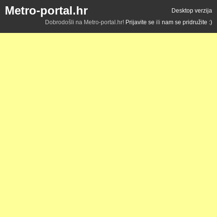
Metro-portal.hr
Desktop verzija
Dobrodošli na Metro-portal.hr!
Prijavite se
ili
nam se pridružite :)