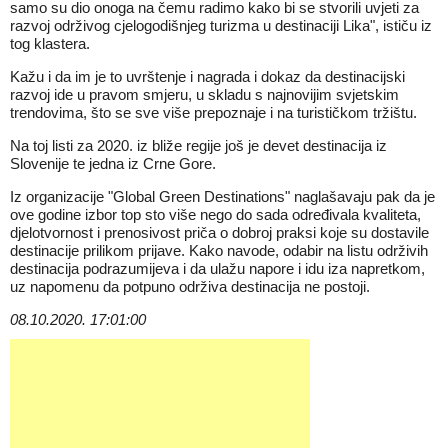
samo su dio onoga na čemu radimo kako bi se stvorili uvjeti za
razvoj održivog cjelogodišnjeg turizma u destinaciji Lika", ističu iz
tog klastera.
Kažu i da im je to uvrštenje i nagrada i dokaz da destinacijski
razvoj ide u pravom smjeru, u skladu s najnovijim svjetskim
trendovima, što se sve više prepoznaje i na turističkom tržištu.
Na toj listi za 2020. iz bliže regije još je devet destinacija iz
Slovenije te jedna iz Crne Gore.
Iz organizacije "Global Green Destinations" naglašavaju pak da je
ove godine izbor top sto više nego do sada određivala kvaliteta,
djelotvornost i prenosivost priča o dobroj praksi koje su dostavile
destinacije prilikom prijave. Kako navode, odabir na listu održivih
destinacija podrazumijeva i da ulažu napore i idu iza napretkom,
uz napomenu da potpuno održiva destinacija ne postoji.
08.10.2020. 17:01:00