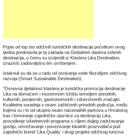
Popis od top sto održivih turističkih destinacija početkom ovog
tjedna predstavila je ta zaklada na Globalnim danima zelenih
destinacija, o čemu su izvijestili iz Klastera Lika Destination,
izrazivši zadovoljstvo tim uvrštenjem.
Istaknuli su da se u radu od osnivanja vode filozofijom održivog
razvoja (Smart Sustainable Destination).
"Osnovna djelatnost klastera je turistička promocija destinacije
Lika na domaćem i inozemnom tržištu temeljem prirodnih,
kulturnih, povijesnih, gastronomskih i zdravstvenih značajki.
Kvalitetna suradnja s osam zaštićenih prirodnih područja, među
kojima su i tri od ukupno osam nacionalnih parkova u Hrvatskoj,
kao i formiranje zajedničke ulaznice za destinaciju Lika,
provođenje višednevnih programa s ciljem duljeg zadržavanja
gostiju, umrežavanje i povezivanje lokalnih proizvođača pod
zajednički brend 'Lika Quality' i drugi projekti održivog turizma