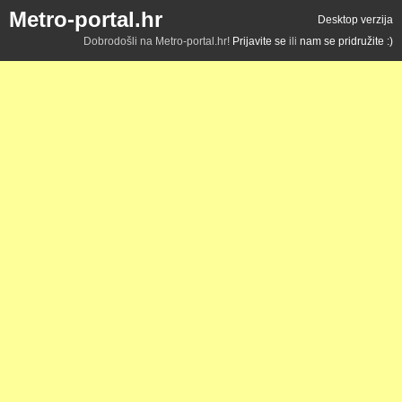
Metro-portal.hr
Desktop verzija
Dobrodošli na Metro-portal.hr!
Prijavite se
ili
nam se pridružite :)