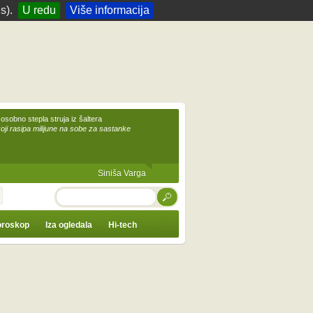
s).
U redu
Više informacija
 osobno stepla struja iz šaltera
koji rasipa milijune na sobe za sastanke
Siniša Varga
TRAŽI
roskop
Iza ogledala
Hi-tech