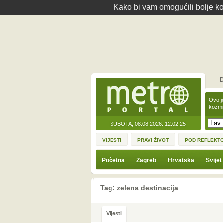
Kako bi vam omogućili bolje kor
D
Ovo j
kozmi
SUBOTA, 08.08.2026.
12:02:25
VIJESTI
PRAVI ŽIVOT
POD REFLEKT
Početna
Zagreb
Hrvatska
Svijet
Tag: zelena destinacija
Vijesti