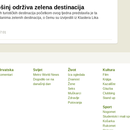
ošinj održiva zelena destinacija
h turističkih destinacija početkom ovog tjedna predstavila je ta
nima zelenih destinacija, o čemu su izvijestili iz Klastera Lika
17:01
Hrvatska
Svijet
Život
Kultura
omentari
Metro World News
Iza ogledala
Film
Dogodilo se na
Znanost
Knjiga
današnji dan
Žene
Kazalište
Seks
Glazba
Muškarci
Clubbing
Zdravlje
Stand up
Putovanja
Sport
Nogomet
Studentski i mali sp
Košarka
Rukomet