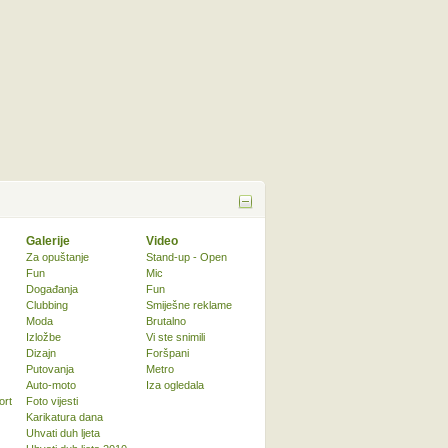
Galerije
Video
Za opuštanje
Stand-up - Open
Fun
Mic
Događanja
Fun
Clubbing
Smiješne reklame
Moda
Brutalno
Izložbe
Vi ste snimili
Dizajn
Foršpani
Putovanja
Metro
Auto-moto
Iza ogledala
ort
Foto vijesti
Karikatura dana
Uhvati duh ljeta