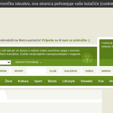
isničko iskustvo, ova stranica pohranjuje vaše kolačiće (cookie
obrodošli na Metro-portal.hr!
Prijavite se
ili
nam se pridružite :)
I mene je
ministar 
e vaš dan jer se Sunce u vašem znaku savršeno spaja s moćnim
čkim tranzitima. Zračite nevjerojatnim samopouzdanjem i magnets…
dnevni horoskop
→
OROM
SPORT
CLUB
GALERIJE
VIDEO
ARHIVA
Život
Kultura
Sport
Biznis
Lifestyle
Showbiz
Fun
Ho