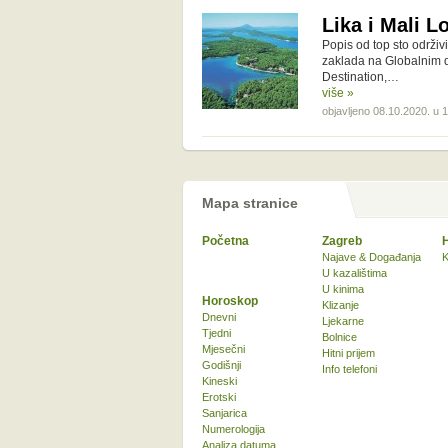
Lika i Mali L
Popis od top sto održivi
zaklada na Globalnim da
Destination,…
više »
objavljeno 08.10.2020. u 
Mapa stranice
Početna
Zagreb
Najave & Događanja
K
U kazalištima
U kinima
Horoskop
Klizanje
Dnevni
Ljekarne
Tjedni
Bolnice
Mjesečni
Hitni prijem
Godišnji
Info telefoni
Kineski
Erotski
Sanjarica
Numerologija
Analiza datuma