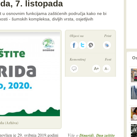
da, 7. listopada
et u osnovnim funkcijama zaštićenih područja kako ne bi
sti - šumskih kompleksa, divljih vrsta, osjetljivih
Objavi na
Print
prethodno
2
Os
Komentiraj
Font
ida (Arhiva)
anovljen je 29. svibnja 2019.godini
Više o
,
Dinaridi
Dan zaštite