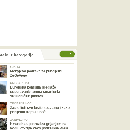
talo iz kategorije
SJAJNO
Mobyjeva podrska za punoljetni
ZeGeVege
PREOKRET?!
Europska komisija predlaže
usporavanje tempa smanjenja
stakleničkih plinova
TROPSKE NOĆI
Zašto ljeti sve lošije spavamo i kako
pobijediti tropske noći
ZANIMLJIVO
Hrvatska u potrazi za grijanjem na
vodu: otkrijte kako podzemna vrela