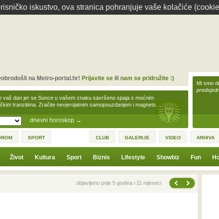
isničko iskustvo, ova stranica pohranjuje vaše kolačiće (cookie
obrodošli na Metro-portal.hr!
Prijavite se
ili
nam se pridružite :)
Mi smo dr
predsjedn
e vaš dan jer se Sunce u vašem znaku savršeno spaja s moćnim
čkim tranzitima. Zračite nevjerojatnim samopouzdanjem i magnets…
dnevni horoskop
→
OROM
SPORT
CLUB
GALERIJE
VIDEO
ARHIVA
Život
Kultura
Sport
Biznis
Lifestyle
Showbiz
Fun
Ho
Sljedeća vijest
Prethodna vijest
objavljeno prije 5 godina i 11 mjeseci