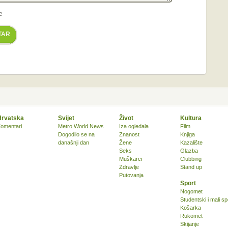
e
TAR
Hrvatska
Svijet
Život
Kultura
omentari
Metro World News
Iza ogledala
Film
Dogodilo se na
Znanost
Knjiga
današnji dan
Žene
Kazalište
Seks
Glazba
Muškarci
Clubbing
Zdravlje
Stand up
Putovanja
Sport
Nogomet
Studentski i mali sp
Košarka
Rukomet
Skijanje