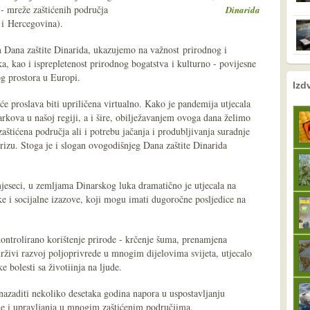
- mreže zaštićenih područja
Dinarida
 i Hercegovina).
m Dana zaštite Dinarida, ukazujemo na važnost prirodnog i
a, kao i isprepletenost prirodnog bogatstva i kulturno - povijesne
g prostora u Europi.
nema prethodne s
sljedeće
Izd
proslava biti upriličena virtualno. Kako je pandemija utjecala
rkova u našoj regiji, a i šire, obilježavanjem ovoga dana želimo
aštićena područja ali i potrebu jačanja i produbljivanja suradnje
izu. Stoga je i slogan ovogodišnjeg Dana zaštite Dinarida
eseci, u zemljama Dinarskog luka dramatično je utjecala na
ke i socijalne izazove, koji mogu imati dugoročne posljedice na
ontrolirano korištenje prirode - krčenje šuma, prenamjena
održivi razvoj poljoprivrede u mnogim dijelovima svijeta, utjecalo
e bolesti sa životiinja na ljude.
azaditi nekoliko desetaka godina napora u uspostavljanju
ode i upravljanja u mnogim zaštićenim područjima.