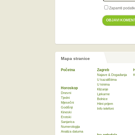
Zapamti podatk
OBJAVI KOMEN
Mapa stranice
Početna
Zagreb
Najave & Događanja
K
U kazalištima
U kinima
Horoskop
Klizanje
Dnevni
Ljekarne
Tjedni
Bolnice
Mjesečni
Hitni prijem
Godišnji
Info telefoni
Kineski
Erotski
Sanjarica
Numerologija
Analiza datuma