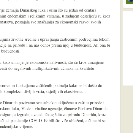
ije zemalja Dinarskog luka i osim što su jedan od centara
ojnim endemskim i reliktnim vrstama, u zadnjem desteljeću su kroz
anatstva, postajala sve značajnija za ekonomski razvoj svojih
anjima životne sredine i upravljanja zaštićenim područjima tokom
cije na prirodu i na naš odnos prema njoj u budućnost. Ali ona bi
e budućnosti.
du kroz umanjenje ekonomske aktivnosti, što će kroz umanjene
vesti do negativnih multiplikativnih učinaka na kvalitetu
 osnovnim funkcijama zaštićenih područja kako ne bi došlo do
h kompleksa, divljih vrsta, osjetljivih ekosistema...
e Dinarida pozivamo sve subjekte uključene u zaštitu prirode i
rskom luku, Vlade i vladine agencije, članove Parkova Dinarida,
osiguraju izgradnju zajedničkog štita za prirodu Dinarida, kroz
 učinci pandemije COVID-19 bili što više ublaženi, a čime bi se
pandemijsko vrijeme.