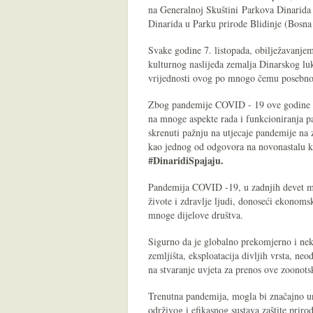
na Generalnoj Skuštini Parkova Dinarida 
Dinarida u Parku prirode Blidinje (Bosna
Svake godine 7. listopada, obilježavanje
kulturnog naslijeđa zemalja Dinarskog luk
vrijednosti ovog po mnogo čemu posebno
Zbog pandemije COVID - 19 ove godine će 
na mnoge aspekte rada i funkcioniranja pa
skrenuti pažnju na utjecaje pandemije na z
kao jednog od odgovora na novonastalu kr
#DinaridiSpajaju.
Pandemija COVID -19, u zadnjih devet mj
živote i zdravlje ljudi, donoseći ekonoms
mnoge dijelove društva.
Sigurno da je globalno prekomjerno i nek
zemljišta, eksploatacija divljih vrsta, ne
na stvaranje uvjeta za prenos ove zoonotsk
Trenutna pandemija, mogla bi značajno un
održivog i efikasnog sustava zaštite prir