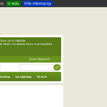
s).
U redu
Više informacija
žava, oni su hajdučija
ik Vlade o rezultatima izbora za predsjednika
Zoran Milanović
TRAŽI
roskop
Iza ogledala
Hi-tech