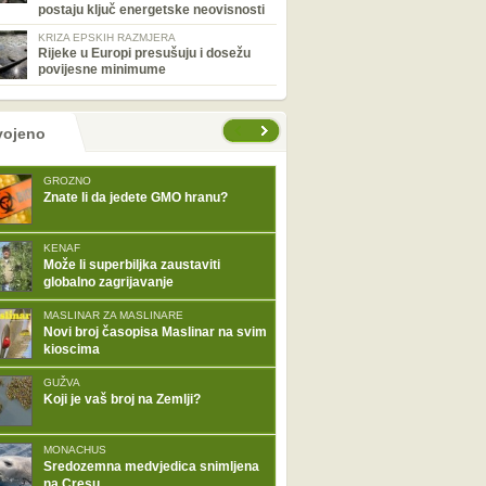
postaju ključ energetske neovisnosti
KRIZA EPSKIH RAZMJERA
Rijeke u Europi presušuju i dosežu
povijesne minimume
tranice
vojeno
GROZNO
Znate li da jedete GMO hranu?
KENAF
Može li superbiljka zaustaviti
globalno zagrijavanje
MASLINAR ZA MASLINARE
Novi broj časopisa Maslinar na svim
kioscima
GUŽVA
Koji je vaš broj na Zemlji?
MONACHUS
Sredozemna medvjedica snimljena
na Cresu