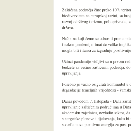
Zaštićena područja čine preko 10% teritor
biodiverziteta na europskoj razini, sa br
razvoj održivog turizma, poljoprivrede, z
država.
Način na koji ćemo se odnositi prema pit
i nakon pandemije, imat će velike implika
mogla biti i šansa za izgradnju pozitivnij
Učinci pandemije vidljivi su u prvom re
budžete za većinu zaštićenih područja, do
upravljanja.
Posebno je važno osigurati kontinuitet u
degradacije temeljnih vrijednosti - šumski
Danas povodom 7. listopada - Dana zaštit
upravljanje zaštićenim područjima u Dina
akademsku zajednicu, nevladin sektor, da 
sinergetske planove i djelovanja, kako bi
stvorila nova pozitivna energija za post-