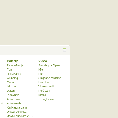
Galerije
Video
Za opuštanje
Stand-up - Open
Fun
Mic
Događanja
Fun
Clubbing
Smiješne reklame
Moda
Brutalno
Izložbe
Vi ste snimili
Dizajn
Foršpani
Putovanja
Metro
Auto-moto
Iza ogledala
ort
Foto vijesti
Karikatura dana
Uhvati duh ljeta
Uhvati duh ljeta 2010