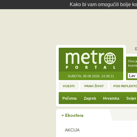
Kako bi vam omogućili bolje kor
D
Ovo j
kozmi
SUBOTA, 08.08.2026.
14:38:21
VIJESTI
PRAVI ŽIVOT
POD REFLEKT
Početna
Zagreb
Hrvatska
Svijet
« Ekosfera
AKCIJA