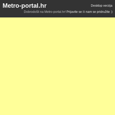
Metro-portal.hr
Desktop verzija
Dobrodošli na Metro-portal.hr!
Prijavite se
ili
nam se pridružite :)