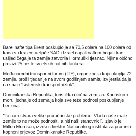
Barel nafte tipa Brent poskupio je sa 70,5 dolara na 100 dolara od
kada su krajem veljače SAD i Izrael napali naftom bogati Iran,
uslijed čega je ta zemlja zatvorila Hormuški tjesnac. Njime obično
prolazi 25 posto svjetskih naftnih tankera.
Međunarodni transportni forum (ITF), organizacija koja okuplja 72
zemlje, prošli tjedan je na svom godišnjem samitu izvijestila da je
na snazi "sistemski transportni šok".
Dominikanska Republika, turistička otočna zemlja u Karipskom
moru, jedna je od zemalja koja sve teže podnosi poskupljenje
benzina.
"To nam stvara velike proračunske probleme. Vlada naše male
zemlje to ne može podnositi, a niti naši stanovnici", izjavio je
Milton Morrison, izvršni direktor Nacionalnog instituta za promet i
kopneni prijevoz Dominikanske Republike.