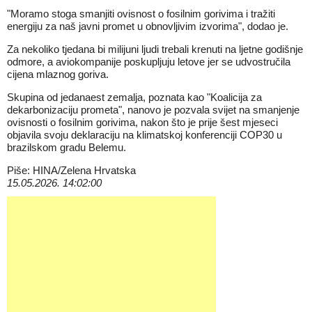
"Moramo stoga smanjiti ovisnost o fosilnim gorivima i tražiti
energiju za naš javni promet u obnovljivim izvorima", dodao je.
Za nekoliko tjedana bi milijuni ljudi trebali krenuti na ljetne godišnje
odmore, a aviokompanije poskupljuju letove jer se udvostručila
cijena mlaznog goriva.
Skupina od jedanaest zemalja, poznata kao "Koalicija za
dekarbonizaciju prometa", nanovo je pozvala svijet na smanjenje
ovisnosti o fosilnim gorivima, nakon što je prije šest mjeseci
objavila svoju deklaraciju na klimatskoj konferenciji COP30 u
brazilskom gradu Belemu.
Piše: HINA/Zelena Hrvatska
15.05.2026. 14:02:00