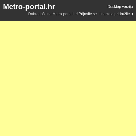
Metro-portal.hr
Desktop verzija
Dobrodošli na Metro-portal.hr!
Prijavite se
ili
nam se pridružite :)