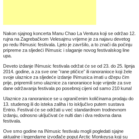
Nakon sjajnog koncerta Manu Chao La Ventura koji se održao 12.
rujna na Zagrebačkom Velesajmu vrijeme je za najavu devetog
po redu INmusic festivala. Ljeto je završilo, a to znači da počinju
pripreme za sljedeći INmusic i slaganje novog festivalskog line
upa.
Deveto izdanje INmusic festivala održat će se od 23. do 25. lipnja
2014. godine, a za sve one "rane ptičice" ili ranoranioce koji žele
svoje ulaznice za sljedeće izdanje INmusica imati u džepu čim
prije, pripremili smo ulaznice za ranoranioce koje vrijede za sve
dane održavanja festivala po posebnoj cijeni od samo 210 kuna!
Ulaznice za ranoranioce se u ograničenim količinama prodaju do
13. studenog ili do isteka zaliha i to isključivo putem sustava
Entrio
. Festival će se održati u već standardnom trodnevnom
izdanju, odnosno uključivat će nulti dan i dva redovna dana
festivala.
Ove smo godine na INmusic festivalu mogli pogledati sjajne
aktualne i legendarne izvođače poput Arctic Monkeysa koji su