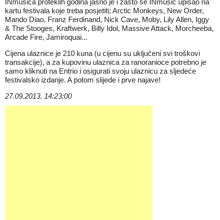
INmusica proteklih godina jasno je i zašto se INmusic upisao na
kartu festivala koje treba posjetiti; Arctic Monkeys, New Order,
Mando Diao, Franz Ferdinand, Nick Cave, Moby, Lily Allen, Iggy
& The Stooges, Kraftwerk, Billy Idol, Massive Attack, Morcheeba,
Arcade Fire, Jamiroquai...
Cijena ulaznice je 210 kuna (u cijenu su uključeni svi troškovi
transakcije), a za kupovinu ulaznica za ranoranioce potrebno je
samo kliknuti na
Entrio
i osigurati svoju ulaznicu za sljedeće
festivalsko izdanje. A potom slijede i prve najave!
27.09.2013. 14:23:00