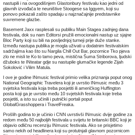
nastupili i na ovogodišnjem Glastonbury festivalu kao jedni od
glavnih izvođača te neuništive Stoogese sa Iggyem, koji su
ponovo pokazali zašto spadaju u najznačajnije predstavnike
suvremene glazbe.
Basement Jaxx rasplesali su publiku Main Stagea zadnjeg dana
festivala, dok su nam Editorsi pružili emocionalni nastup uz sjajne
Bloc Party koji su bili na posljednjoj turneji prije duže stanke.
Između nastupa publika je mogla uživati u dodatnim festivalskim
sadržajima kao što su Nargila Chill Out Bar, pozornice Tko pjeva
zlo ne misli te Ko to tamo peva, mistična Šuma Striborova, ljudski
džuboks te INteatar gdje su nastupile glumačke legende Zijah
Sokolović i Vilim Matula.
I ove je godine INmusic festival primio velika priznanja poput onog
National Geographic Travelera koji je uvrstio INmusic među 3
svjetska festivala koja treba posjetiti ili američkog Huffington
posta koji ga je uvrstio među 10 svjetskih festivala koje treba
posjetiti, a isto su učinili i putnički portali poput
GlobalGrasshoppera i TravelFreaka.
Prošlih godina to je učinio i CNN uvrstivši INmusic dvije godine za
redom među 50 najboljih festivala u svijetu te britanski BBC koji je
objavio odličnu recenziju INmusic festivala. Ako se prisjetimo
samo nekih od headlinera koji su protutnjali glavnom pozornicom